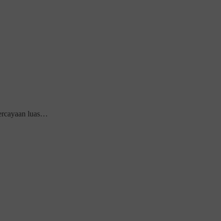
percayaan luas…