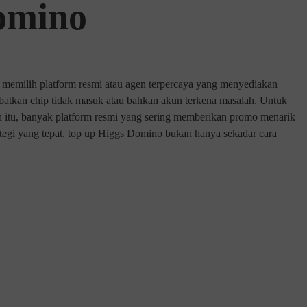
Domino
 memilih platform resmi atau agen terpercaya yang menyediakan
ibatkan chip tidak masuk atau bahkan akun terkena masalah. Untuk
n itu, banyak platform resmi yang sering memberikan promo menarik
tegi yang tepat, top up Higgs Domino bukan hanya sekadar cara