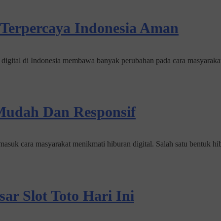
 Terpercaya Indonesia Aman
digital di Indonesia membawa banyak perubahan pada cara masyaraka
Mudah Dan Responsif
asuk cara masyarakat menikmati hiburan digital. Salah satu bentuk h
r Slot Toto Hari Ini