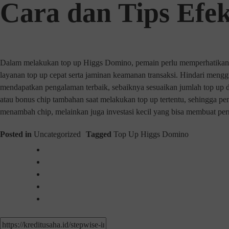
Cara dan Tips Efe
Dalam melakukan top up Higgs Domino, pemain perlu memperhatikan be
layanan top up cepat serta jaminan keamanan transaksi. Hindari meng
mendapatkan pengalaman terbaik, sebaiknya sesuaikan jumlah top up d
atau bonus chip tambahan saat melakukan top up tertentu, sehingga p
menambah chip, melainkan juga investasi kecil yang bisa membuat pe
Posted in
Uncategorized
Tagged
Top Up Higgs Domino