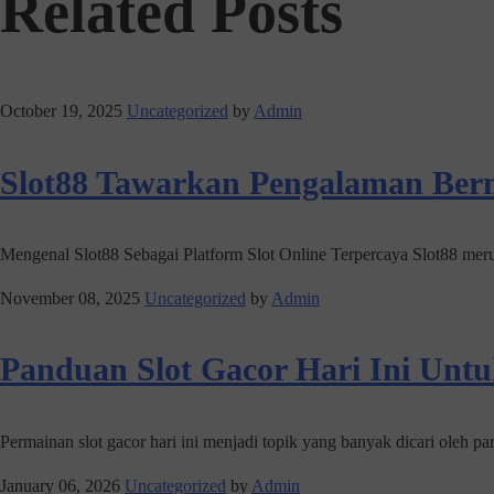
Related Posts
October 19, 2025
Uncategorized
by
Admin
Slot88 Tawarkan Pengalaman Berm
Mengenal Slot88 Sebagai Platform Slot Online Terpercaya Slot88 meru
November 08, 2025
Uncategorized
by
Admin
Panduan Slot Gacor Hari Ini Un
Permainan slot gacor hari ini menjadi topik yang banyak dicari oleh 
January 06, 2026
Uncategorized
by
Admin