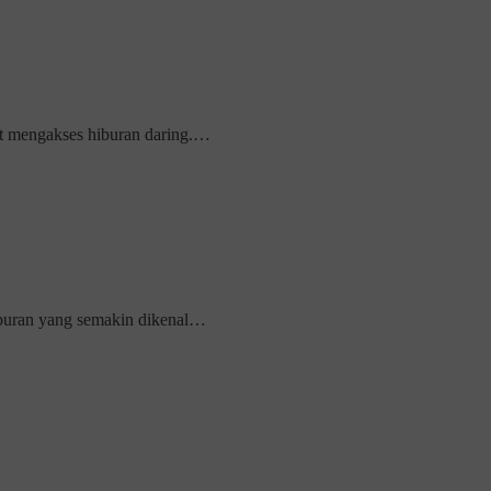
t mengakses hiburan daring.…
iburan yang semakin dikenal…