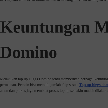
Keuntungan M
Domino
Melakukan top up Higgs Domino tentu memberikan berbagai keuntungan
permainan. Pemain bisa memilih jumlah chip sesuai
Top up higgs do
aman dan praktis juga membuat proses top up semakin mudah dilakukan