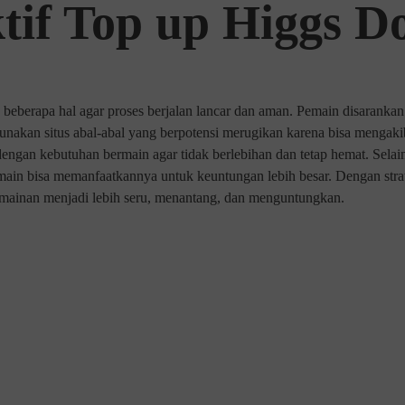
ktif Top up Higgs 
berapa hal agar proses berjalan lancar dan aman. Pemain disarankan
gunakan situs abal-abal yang berpotensi merugikan karena bisa mengak
engan kebutuhan bermain agar tidak berlebihan dan tetap hemat. Selai
emain bisa memanfaatkannya untuk keuntungan lebih besar. Dengan stra
rmainan menjadi lebih seru, menantang, dan menguntungkan.