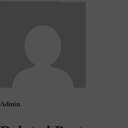
Admin