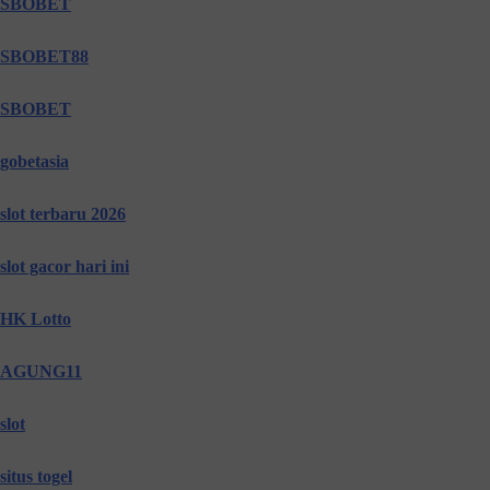
SBOBET
SBOBET88
SBOBET
gobetasia
slot terbaru 2026
slot gacor hari ini
HK Lotto
AGUNG11
slot
situs togel