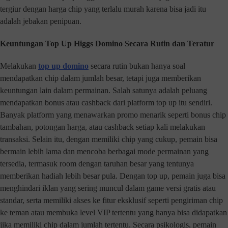
tergiur dengan harga chip yang terlalu murah karena bisa jadi itu
adalah jebakan penipuan.
Keuntungan Top Up Higgs Domino Secara Rutin dan Teratur
Melakukan
top up domino
secara rutin bukan hanya soal
mendapatkan chip dalam jumlah besar, tetapi juga memberikan
keuntungan lain dalam permainan. Salah satunya adalah peluang
mendapatkan bonus atau cashback dari platform top up itu sendiri.
Banyak platform yang menawarkan promo menarik seperti bonus chip
tambahan, potongan harga, atau cashback setiap kali melakukan
transaksi. Selain itu, dengan memiliki chip yang cukup, pemain bisa
bermain lebih lama dan mencoba berbagai mode permainan yang
tersedia, termasuk room dengan taruhan besar yang tentunya
memberikan hadiah lebih besar pula. Dengan top up, pemain juga bisa
menghindari iklan yang sering muncul dalam game versi gratis atau
standar, serta memiliki akses ke fitur eksklusif seperti pengiriman chip
ke teman atau membuka level VIP tertentu yang hanya bisa didapatkan
jika memiliki chip dalam jumlah tertentu. Secara psikologis, pemain