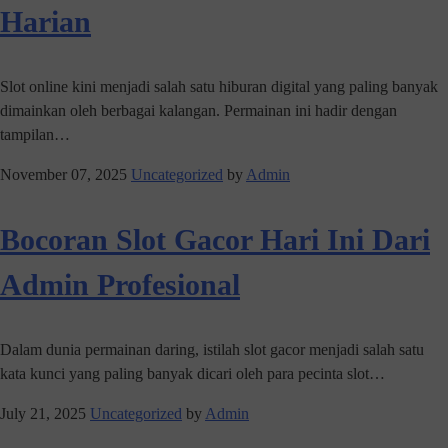
Harian
Slot online kini menjadi salah satu hiburan digital yang paling banyak
dimainkan oleh berbagai kalangan. Permainan ini hadir dengan
tampilan…
November 07, 2025
Uncategorized
by
Admin
Bocoran Slot Gacor Hari Ini Dari
Admin Profesional
Dalam dunia permainan daring, istilah slot gacor menjadi salah satu
kata kunci yang paling banyak dicari oleh para pecinta slot…
July 21, 2025
Uncategorized
by
Admin