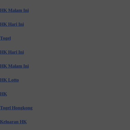
HK Malam Ini
HK Hari Ini
Togel
HK Hari Ini
HK Malam Ini
HK Lotto
HK
Togel Hongkong
Keluaran HK