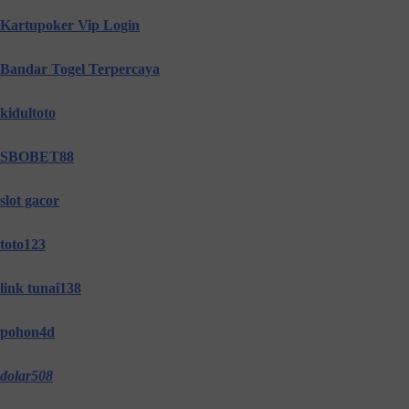
Kartupoker Vip Login
Bandar Togel Terpercaya
kidultoto
SBOBET88
slot gacor
toto123
link tunai138
pohon4d
dolar508