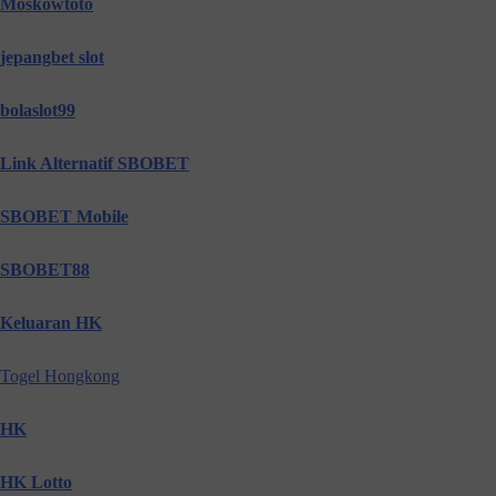
Moskowtoto
jepangbet slot
bolaslot99
Link Alternatif SBOBET
SBOBET Mobile
SBOBET88
Keluaran HK
Togel Hongkong
HK
HK Lotto