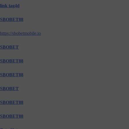
link tag4d
SBOBET88
https://sbobetmobile.io
SBOBET
SBOBET88
SBOBET88
SBOBET
SBOBET88
SBOBET88