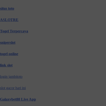
situs toto
ASLOTRE
Togel Terpercaya
sniperslot
togel online
link slot
login jambitoto
slot gacor hari ini
Galaxybet88 Live App