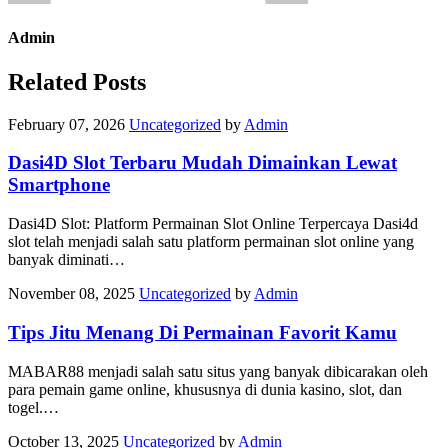
Admin
Related Posts
February 07, 2026
Uncategorized
by
Admin
Dasi4D Slot Terbaru Mudah Dimainkan Lewat
Smartphone
Dasi4D Slot: Platform Permainan Slot Online Terpercaya Dasi4d
slot telah menjadi salah satu platform permainan slot online yang
banyak diminati…
November 08, 2025
Uncategorized
by
Admin
Tips Jitu Menang Di Permainan Favorit Kamu
MABAR88 menjadi salah satu situs yang banyak dibicarakan oleh
para pemain game online, khususnya di dunia kasino, slot, dan
togel.…
October 13, 2025
Uncategorized
by
Admin