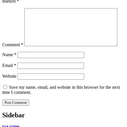
marked
*
Comment
*
Name
*
Email
*
Website
Save my name, email, and website in this browser for the next
time I comment.
Sidebar