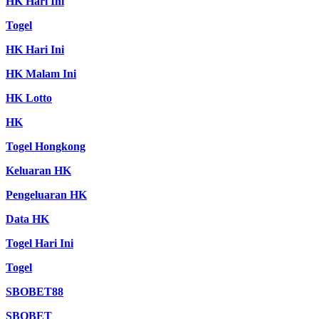
HK Hari Ini
Togel
HK Hari Ini
HK Malam Ini
HK Lotto
HK
Togel Hongkong
Keluaran HK
Pengeluaran HK
Data HK
Togel Hari Ini
Togel
SBOBET88
SBOBET