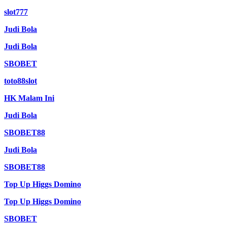
slot777
Judi Bola
Judi Bola
SBOBET
toto88slot
HK Malam Ini
Judi Bola
SBOBET88
Judi Bola
SBOBET88
Top Up Higgs Domino
Top Up Higgs Domino
SBOBET