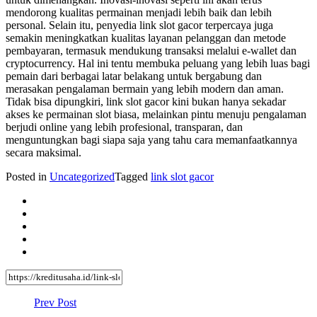
mendorong kualitas permainan menjadi lebih baik dan lebih
personal. Selain itu, penyedia link slot gacor terpercaya juga
semakin meningkatkan kualitas layanan pelanggan dan metode
pembayaran, termasuk mendukung transaksi melalui e-wallet dan
cryptocurrency. Hal ini tentu membuka peluang yang lebih luas bagi
pemain dari berbagai latar belakang untuk bergabung dan
merasakan pengalaman bermain yang lebih modern dan aman.
Tidak bisa dipungkiri, link slot gacor kini bukan hanya sekadar
akses ke permainan slot biasa, melainkan pintu menuju pengalaman
berjudi online yang lebih profesional, transparan, dan
menguntungkan bagi siapa saja yang tahu cara memanfaatkannya
secara maksimal.
Posted in
Uncategorized
Tagged
link slot gacor
Prev Post