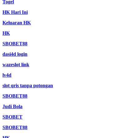
Togel
HK Hari Ini
Keluaran HK
HK
SBOBET88
dasi4d login
wazeslot link
lv4d
slot qris tanpa potongan
SBOBET88
Judi Bola
SBOBET
SBOBET88
HK