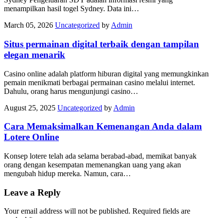
menampilkan hasil togel Sydney. Data ini…
March 05, 2026
Uncategorized
by
Admin
Situs permainan digital terbaik dengan tampilan
elegan menarik
Casino online adalah platform hiburan digital yang memungkinkan
pemain menikmati berbagai permainan casino melalui internet.
Dahulu, orang harus mengunjungi casino…
August 25, 2025
Uncategorized
by
Admin
Cara Memaksimalkan Kemenangan Anda dalam
Lotere Online
Konsep lotere telah ada selama berabad-abad, memikat banyak
orang dengan kesempatan memenangkan uang yang akan
mengubah hidup mereka. Namun, cara…
Leave a Reply
Your email address will not be published.
Required fields are