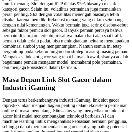
untuk menang. Slot dengan RTP di atas 95% biasanya masuk
kategori gacor. Selain itu, volatilitas permainan juga memainkan
peran penting. Slot dengan volatilitas menengah biasanya lebih
disukai karena memiliki frekuensi menang yang cukup seimbang
dengan nilai kemenangan. Waktu bermain juga sering disebut-sebut
sebagai faktor pemicu slot gacor. Banyak pemain percaya bahwa
bermain di jam-jam tertentu, misalnya malam hari atau saat trafik
pemain tidak terlalu padat, bisa meningkatkan peluang mendapatkan
kombinasi simbol yang menguntungkan. Namun semua ini tetap
bergantung pada keberuntungan dan strategi masing-masing pemain.
Mengakses link slot gacor yang tepat hanyalah awal, sisanya adalah
bagaimana pemain mengatur modal, memahami pola permainan,
dan menjaga konsistensi dalam bermain.
Masa Depan Link Slot Gacor dalam
Industri iGaming
Dengan terus berkembangnya industri iGaming, link slot gacor
diprediksi akan menjadi bagian penting dalam ekosistem permainan
online di masa mendatang. Situs-situs yang menyediakan link slot
gacor kini mulai mengembangkan teknologi berbasis AI dan
machine learning untuk menganalisis kebiasaan bermain pengguna,
sehingga dapat merekomendasikan game slot yang paling potensial
untuk dimenangkan. Inovasi-inovasi seperti ini akan terus