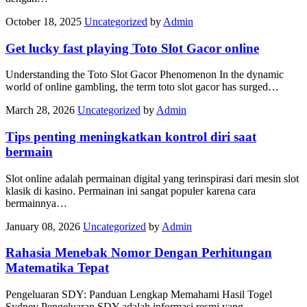
October 18, 2025
Uncategorized
by
Admin
Get lucky fast playing Toto Slot Gacor online
Understanding the Toto Slot Gacor Phenomenon In the dynamic
world of online gambling, the term toto slot gacor has surged…
March 28, 2026
Uncategorized
by
Admin
Tips penting meningkatkan kontrol diri saat
bermain
Slot online adalah permainan digital yang terinspirasi dari mesin slot
klasik di kasino. Permainan ini sangat populer karena cara
bermainnya…
January 08, 2026
Uncategorized
by
Admin
Rahasia Menebak Nomor Dengan Perhitungan
Matematika Tepat
Pengeluaran SDY: Panduan Lengkap Memahami Hasil Togel
Sydney Pengeluaran SDY adalah informasi resmi yang