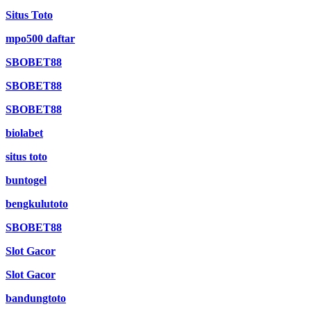
Situs Toto
mpo500 daftar
SBOBET88
SBOBET88
SBOBET88
biolabet
situs toto
buntogel
bengkulutoto
SBOBET88
Slot Gacor
Slot Gacor
bandungtoto