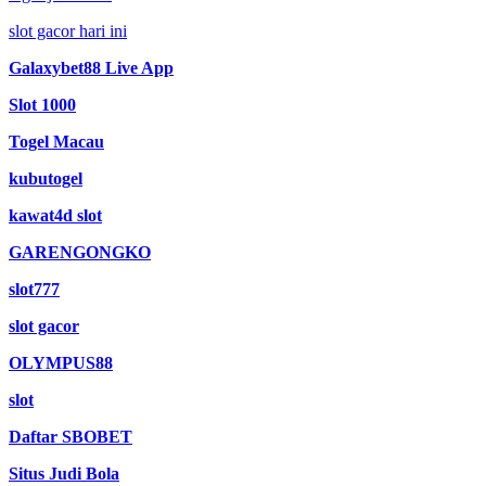
slot gacor hari ini
Galaxybet88 Live App
Slot 1000
Togel Macau
kubutogel
kawat4d slot
GARENGONGKO
slot777
slot gacor
OLYMPUS88
slot
Daftar SBOBET
Situs Judi Bola