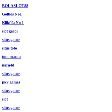
BOLASLOT88
Golbos No1
Klikfifa No 1
slot gacor
situs gacor
situs toto
toto macau
nara4d
situs gacor
pkv games
situs gacor
slot
situs gacor