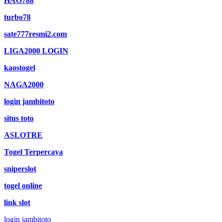
HAO788
turbo78
sate777resmi2.com
LIGA2000 LOGIN
kaostogel
NAGA2000
login jambitoto
situs toto
ASLOTRE
Togel Terpercaya
sniperslot
togel online
link slot
login jambitoto