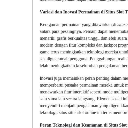
Variasi dan Inovasi Permainan di Situs Slot 
Keragaman permainan yang ditawarkan di
situs
antara para pesaingnya. Pemain dapat menemukan
menarik, grafis berkualitas tinggi, dan efek suar
modern dengan fitur kompleks dan jackpot progr
game terus meningkatkan teknologi mereka unt
sekaligus ramah pengguna. Penggabungan realita
telah meningkatkan keseluruhan pengalaman berm
Inovasi juga memainkan peran penting dalam me
memperbarui pustaka permainan mereka untuk men
menawarkan fitur interaktif seperti mode mult
satu sama lain secara langsung. Elemen sosial i
menyendiri menjadi pengalaman yang digerakka
teknologi, situs-situs slot online ini terus mend
Peran Teknologi dan Keamanan di Situs Slot