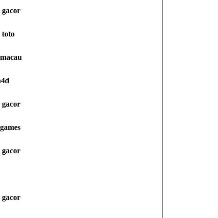
s gacor
 toto
 macau
a4d
s gacor
 games
s gacor
s gacor