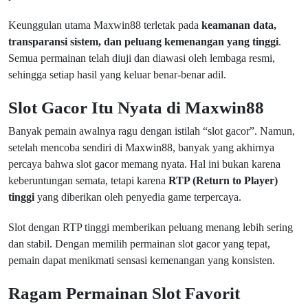
Keunggulan utama Maxwin88 terletak pada
keamanan data,
transparansi sistem, dan peluang kemenangan yang tinggi
.
Semua permainan telah diuji dan diawasi oleh lembaga resmi,
sehingga setiap hasil yang keluar benar-benar adil.
Slot Gacor Itu Nyata di Maxwin88
Banyak pemain awalnya ragu dengan istilah “slot gacor”. Namun,
setelah mencoba sendiri di Maxwin88, banyak yang akhirnya
percaya bahwa slot gacor memang nyata. Hal ini bukan karena
keberuntungan semata, tetapi karena
RTP (Return to Player)
tinggi
yang diberikan oleh penyedia game terpercaya.
Slot dengan RTP tinggi memberikan peluang menang lebih sering
dan stabil. Dengan memilih permainan slot gacor yang tepat,
pemain dapat menikmati sensasi kemenangan yang konsisten.
Ragam Permainan Slot Favorit