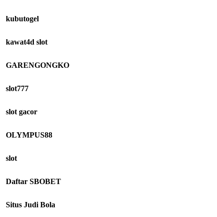
kubutogel
kawat4d slot
GARENGONGKO
slot777
slot gacor
OLYMPUS88
slot
Daftar SBOBET
Situs Judi Bola