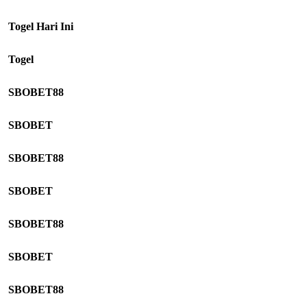
Togel Hari Ini
Togel
SBOBET88
SBOBET
SBOBET88
SBOBET
SBOBET88
SBOBET
SBOBET88