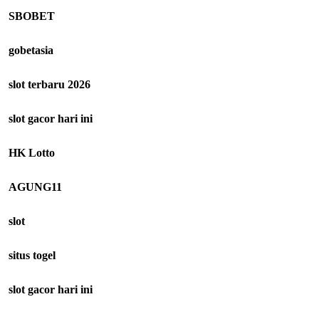
SBOBET
gobetasia
slot terbaru 2026
slot gacor hari ini
HK Lotto
AGUNG11
slot
situs togel
slot gacor hari ini