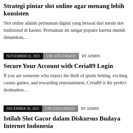
Strategi pintar slot online agar menang lebih
konsisten
Slot online adalah permainan digital yang berasal dari mesin slot
tradisional di kasino. Permainan ini sangat populer karena mudah
dimainkan,…
NOVEMBER 01, 2025
UNCATEGORIZED
BY
ADMIN
Secure Your Account with Ceria89 Login
If you are someone who enjoys the thrill of sports betting, exciting
casino games, and rewarding entertainment, Ceria89 is the perfect
destination…
DECEMBER 30, 2025
UNCATEGORIZED
BY
ADMIN
Istilah Slot Gacor dalam Diskursus Budaya
Internet Indonesia