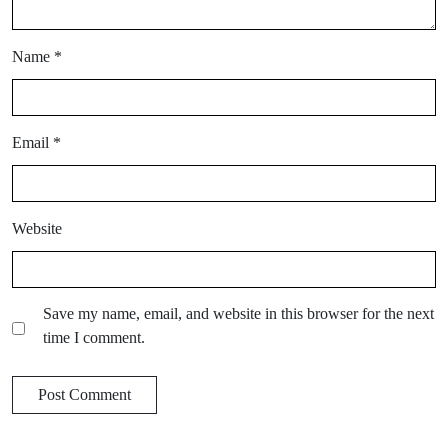
Name
*
Email
*
Website
Save my name, email, and website in this browser for the next
time I comment.