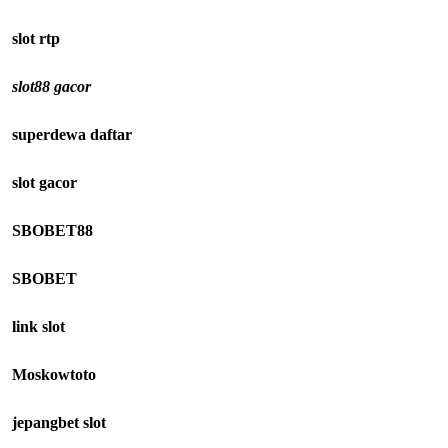
slot rtp
slot88 gacor
superdewa daftar
slot gacor
SBOBET88
SBOBET
link slot
Moskowtoto
jepangbet slot