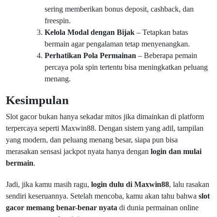
sering memberikan bonus deposit, cashback, dan
freespin.
Kelola Modal dengan Bijak
– Tetapkan batas
bermain agar pengalaman tetap menyenangkan.
Perhatikan Pola Permainan
– Beberapa pemain
percaya pola spin tertentu bisa meningkatkan peluang
menang.
Kesimpulan
Slot gacor bukan hanya sekadar mitos jika dimainkan di platform
terpercaya seperti Maxwin88. Dengan sistem yang adil, tampilan
yang modern, dan peluang menang besar, siapa pun bisa
merasakan sensasi jackpot nyata hanya dengan
login dan mulai
bermain
.
Jadi, jika kamu masih ragu,
login dulu di Maxwin88
, lalu rasakan
sendiri keseruannya. Setelah mencoba, kamu akan tahu bahwa
slot
gacor memang benar-benar nyata
di dunia permainan online