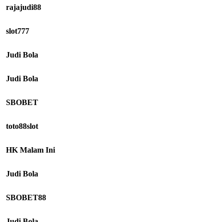
rajajudi88
slot777
Judi Bola
Judi Bola
SBOBET
toto88slot
HK Malam Ini
Judi Bola
SBOBET88
Judi Bola