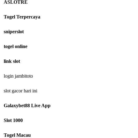
ASLOTRE
Togel Terpercaya
sniperslot
togel online
link slot
login jambitoto
slot gacor hari ini
Galaxybet88 Live App
Slot 1000
Togel Macau