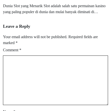
Dunia Slot yang Menarik Slot adalah salah satu permainan kasino
yang paling populer di dunia dan mulai banyak diminati di…
Leave a Reply
Your email address will not be published.
Required fields are
marked
*
Comment
*