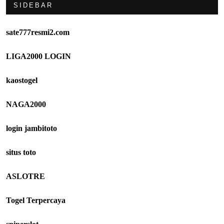
SIDEBAR
sate777resmi2.com
LIGA2000 LOGIN
kaostogel
NAGA2000
login jambitoto
situs toto
ASLOTRE
Togel Terpercaya