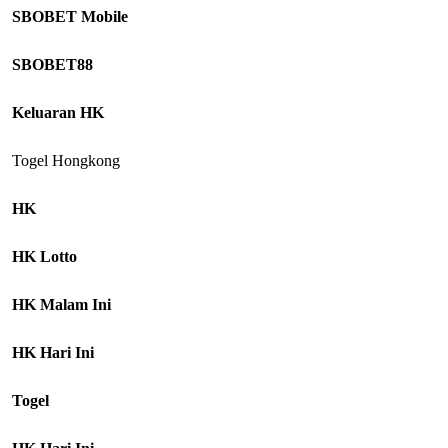
SBOBET Mobile
SBOBET88
Keluaran HK
Togel Hongkong
HK
HK Lotto
HK Malam Ini
HK Hari Ini
Togel