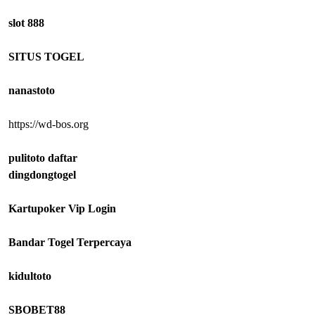
slot 888
SITUS TOGEL
nanastoto
https://wd-bos.org
pulitoto daftar
dingdongtogel
Kartupoker Vip Login
Bandar Togel Terpercaya
kidultoto
SBOBET88