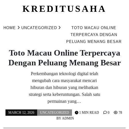
KREDITUSAHA
Skip
to
HOME
UNCATEGORIZED
TOTO MACAU ONLINE
content
TERPERCAYA DENGAN
PELUANG MENANG BESAR
Toto Macau Online Terpercaya
Dengan Peluang Menang Besar
Perkembangan teknologi digital telah
mengubah cara masyarakat mencari
hiburan dan hiburan yang melibatkan
strategi serta keberuntungan. Salah satu
permainan yang…
MARCH 12, 2026
UNCATEGORIZED
1 MIN READ
0
78
BY
ADMIN