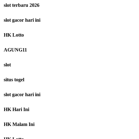
slot terbaru 2026
slot gacor hari ini
HK Lotto
AGUNG11
slot
situs togel
slot gacor hari ini
HK Hari Ini
HK Malam Ini