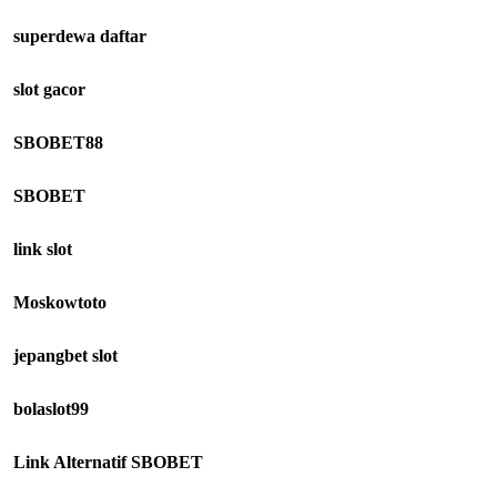
superdewa daftar
slot gacor
SBOBET88
SBOBET
link slot
Moskowtoto
jepangbet slot
bolaslot99
Link Alternatif SBOBET