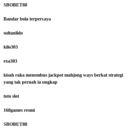
SBOBET88
Bandar bola terpercaya
sultanlido
kilo303
exa303
kisah raka menembus jackpot mahjong ways berkat strategi
yang tak pernah ia ungkap
toto slot
168games resmi
SBOBET88