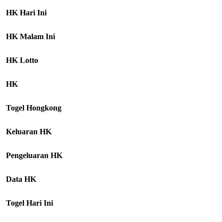
HK Hari Ini
HK Malam Ini
HK Lotto
HK
Togel Hongkong
Keluaran HK
Pengeluaran HK
Data HK
Togel Hari Ini