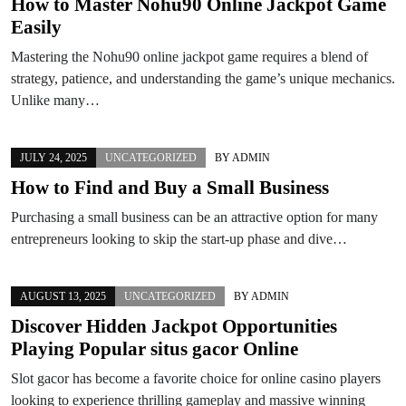
How to Master Nohu90 Online Jackpot Game
Easily
Mastering the Nohu90 online jackpot game requires a blend of
strategy, patience, and understanding the game’s unique mechanics.
Unlike many…
JULY 24, 2025
UNCATEGORIZED
BY
ADMIN
How to Find and Buy a Small Business
Purchasing a small business can be an attractive option for many
entrepreneurs looking to skip the start-up phase and dive…
AUGUST 13, 2025
UNCATEGORIZED
BY
ADMIN
Discover Hidden Jackpot Opportunities
Playing Popular situs gacor Online
Slot gacor has become a favorite choice for online casino players
looking to experience thrilling gameplay and massive winning