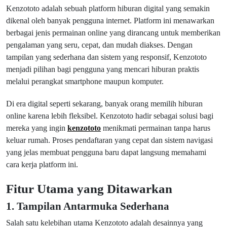
Kenzototo adalah sebuah platform hiburan digital yang semakin
dikenal oleh banyak pengguna internet. Platform ini menawarkan
berbagai jenis permainan online yang dirancang untuk memberikan
pengalaman yang seru, cepat, dan mudah diakses. Dengan
tampilan yang sederhana dan sistem yang responsif, Kenzototo
menjadi pilihan bagi pengguna yang mencari hiburan praktis
melalui perangkat smartphone maupun komputer.
Di era digital seperti sekarang, banyak orang memilih hiburan
online karena lebih fleksibel. Kenzototo hadir sebagai solusi bagi
mereka yang ingin
kenzototo
menikmati permainan tanpa harus
keluar rumah. Proses pendaftaran yang cepat dan sistem navigasi
yang jelas membuat pengguna baru dapat langsung memahami
cara kerja platform ini.
Fitur Utama yang Ditawarkan
1. Tampilan Antarmuka Sederhana
Salah satu kelebihan utama Kenzototo adalah desainnya yang