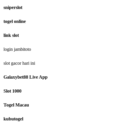
sniperslot
togel online
link slot
login jambitoto
slot gacor hari ini
Galaxybet88 Live App
Slot 1000
Togel Macau
kubutogel