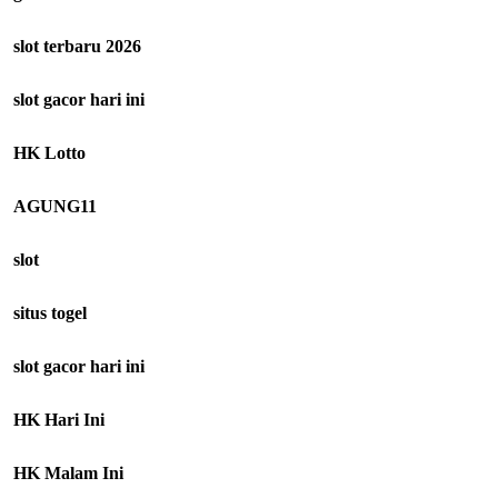
slot terbaru 2026
slot gacor hari ini
HK Lotto
AGUNG11
slot
situs togel
slot gacor hari ini
HK Hari Ini
HK Malam Ini