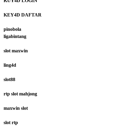
KUY4D LOGIN
KEY4D DAFTAR
pinobola
ligabintang
slot maxwin
ling4d
slot88
rtp slot mahjong
maxwin slot
slot rtp