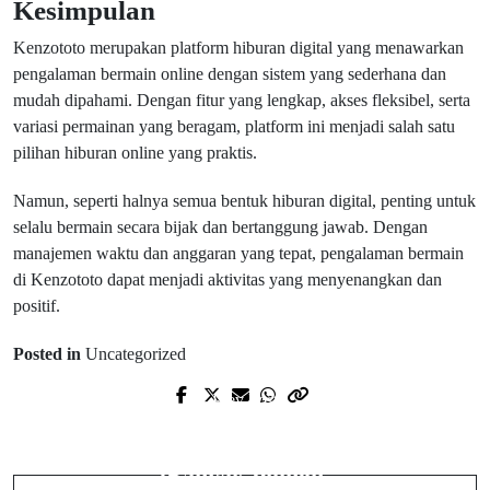
Kesimpulan
Kenzototo merupakan platform hiburan digital yang menawarkan
pengalaman bermain online dengan sistem yang sederhana dan
mudah dipahami. Dengan fitur yang lengkap, akses fleksibel, serta
variasi permainan yang beragam, platform ini menjadi salah satu
pilihan hiburan online yang praktis.
Namun, seperti halnya semua bentuk hiburan digital, penting untuk
selalu bermain secara bijak dan bertanggung jawab. Dengan
manajemen waktu dan anggaran yang tepat, pengalaman bermain
di Kenzototo dapat menjadi aktivitas yang menyenangkan dan
positif.
Posted in
Uncategorized
Prev Post
Next Post
Tips Jitu Raih Jackpot Togel 4D
Dasi4d Tempat Online Dengan
Terpercaya Setiap Hari
Banyak Pilihan