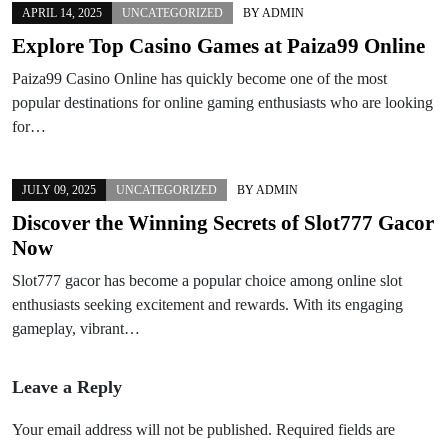
APRIL 14, 2025
UNCATEGORIZED
BY
ADMIN
Explore Top Casino Games at Paiza99 Online
Paiza99 Casino Online has quickly become one of the most
popular destinations for online gaming enthusiasts who are looking
for…
JULY 09, 2025
UNCATEGORIZED
BY
ADMIN
Discover the Winning Secrets of Slot777 Gacor
Now
Slot777 gacor has become a popular choice among online slot
enthusiasts seeking excitement and rewards. With its engaging
gameplay, vibrant…
Leave a Reply
Your email address will not be published.
Required fields are