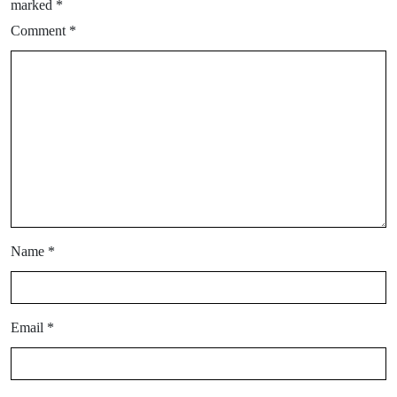
marked
*
Comment
*
Name
*
Email
*