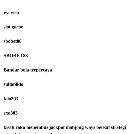
wa web
slot gacor
sbobet88
SBOBET88
Bandar bola terpercaya
sultanlido
kilo303
exa303
kisah raka menembus jackpot mahjong ways berkat strategi