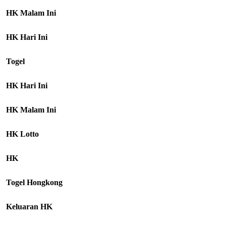
HK Malam Ini
HK Hari Ini
Togel
HK Hari Ini
HK Malam Ini
HK Lotto
HK
Togel Hongkong
Keluaran HK