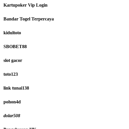
Kartupoker Vip Login
Bandar Togel Terpercaya
kidultoto
SBOBET88
slot gacor
toto123
link tunai138
pohon4d
dolar508