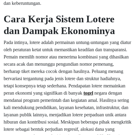
dan keberuntungan.
Cara Kerja Sistem Lotere
dan Dampak Ekonominya
Pada intinya, lotere adalah permainan untung-untungan yang diatur
oleh peraturan ketat untuk memastikan keadilan dan transparansi.
Pemain memilih nomor atau menerima kombinasi yang dihasilkan
secara acak dan menunggu pengundian nomor pemenang,
berharap tiket mereka cocok dengan hasilnya. Peluang menang
bervariasi tergantung pada jenis lotere dan struktur hadiahnya,
tetapi konsepnya tetap sederhana. Pendapatan lotere memainkan
peran ekonomi yang signifikan di banyak
togel
negara dengan
mendanai program pemerintah dan kegiatan amal. Hasilnya sering
kali mendukung pendidikan, layanan kesehatan, infrastruktur, dan
layanan publik lainnya, menjadikan lotere perpaduan unik antara
hiburan dan kontribusi sosial. Meskipun beberapa pihak mengkritik
lotere sebagai bentuk perjudian regresif, alokasi dana yang