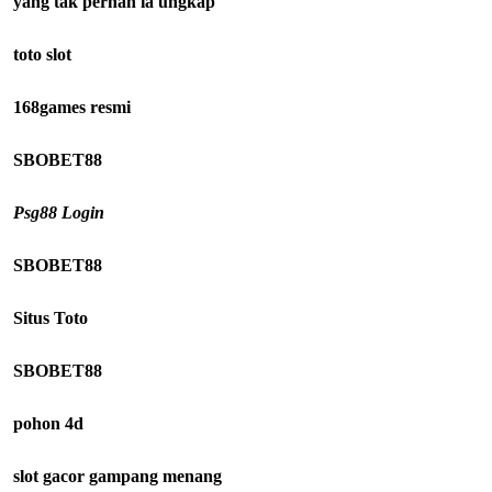
yang tak pernah ia ungkap
toto slot
168games resmi
SBOBET88
Psg88 Login
SBOBET88
Situs Toto
SBOBET88
pohon 4d
slot gacor gampang menang