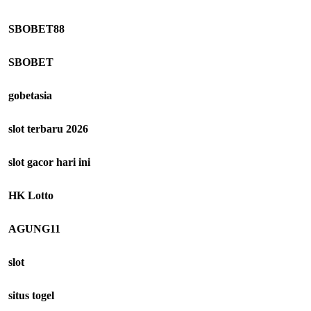
SBOBET88
SBOBET
gobetasia
slot terbaru 2026
slot gacor hari ini
HK Lotto
AGUNG11
slot
situs togel