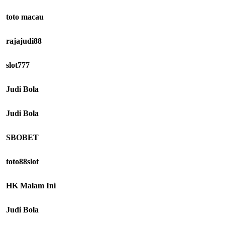
toto macau
rajajudi88
slot777
Judi Bola
Judi Bola
SBOBET
toto88slot
HK Malam Ini
Judi Bola