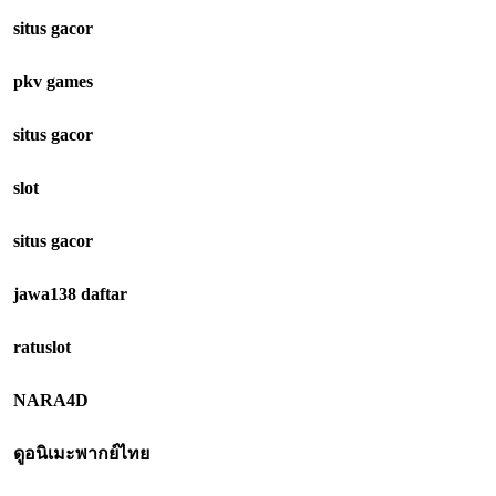
situs gacor
pkv games
situs gacor
slot
situs gacor
jawa138 daftar
ratuslot
NARA4D
ดูอนิเมะพากย์ไทย