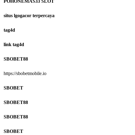
POHONEMAS33 SLOT
situs lgogacor terpercaya
tag4d
link tag4d
SBOBET88
https://sbobetmobile.io
SBOBET
SBOBET88
SBOBET88
SBOBET