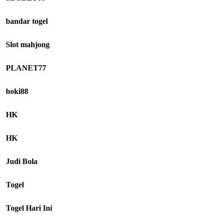
bandar togel
Slot mahjong
PLANET77
hoki88
HK
HK
Judi Bola
Togel
Togel Hari Ini