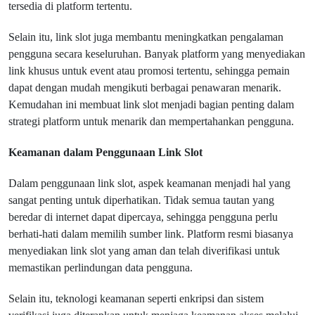
tersedia di platform tertentu.
Selain itu, link slot juga membantu meningkatkan pengalaman
pengguna secara keseluruhan. Banyak platform yang menyediakan
link khusus untuk event atau promosi tertentu, sehingga pemain
dapat dengan mudah mengikuti berbagai penawaran menarik.
Kemudahan ini membuat link slot menjadi bagian penting dalam
strategi platform untuk menarik dan mempertahankan pengguna.
Keamanan dalam Penggunaan Link Slot
Dalam penggunaan link slot, aspek keamanan menjadi hal yang
sangat penting untuk diperhatikan. Tidak semua tautan yang
beredar di internet dapat dipercaya, sehingga pengguna perlu
berhati-hati dalam memilih sumber link. Platform resmi biasanya
menyediakan link slot yang aman dan telah diverifikasi untuk
memastikan perlindungan data pengguna.
Selain itu, teknologi keamanan seperti enkripsi dan sistem