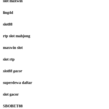
slot maxwin
ling4d
slot88
rtp slot mahjong
maxwin slot
slot rtp
slot88 gacor
superdewa daftar
slot gacor
SBOBET88