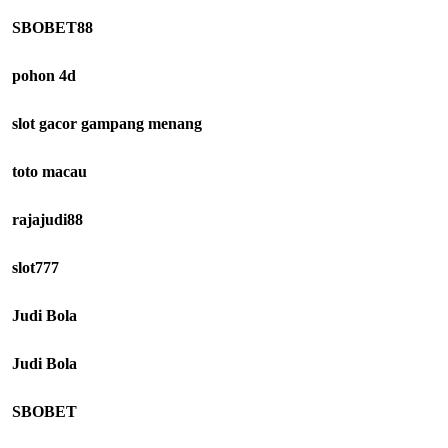
SBOBET88
pohon 4d
slot gacor gampang menang
toto macau
rajajudi88
slot777
Judi Bola
Judi Bola
SBOBET