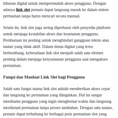
hiburan digital untuk mempermudah akses pengguna. Dengan
adanya
link slot
pemain dapat langsung masuk ke dalam sistem
permainan tanpa harus mencari secara manual.
Selain itu, link slot juga sering diperbarui oleh penyedia platform
untuk menjaga kestabilan akses dan keamanan pengguna.
Pembaruan ini penting untuk menghindari gangguan teknis atau
tautan yang tidak aktif. Dalam dunia digital yang terus
berkembang, keberadaan link slot menjadi salah satu elemen
penting dalam menjaga kenyamanan pengguna saat mengakses
permainan.
Fungsi dan Manfaat Link Slot bagi Pengguna
Salah satu fungsi utama link slot adalah memberikan akses cepat
dan langsung ke permainan yang diinginkan. Hal ini sangat
membantu pengguna yang ingin menghemat waktu dan langsung
menikmati permainan tanpa proses tambahan. Dengan satu tautan,
pemain dapat terhubung ke berbagai jenis permainan slot yang