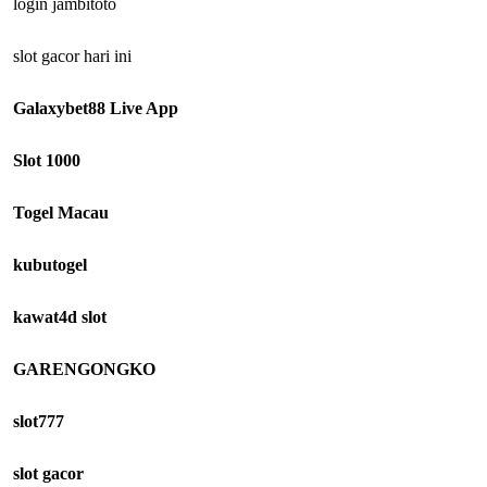
login jambitoto
slot gacor hari ini
Galaxybet88 Live App
Slot 1000
Togel Macau
kubutogel
kawat4d slot
GARENGONGKO
slot777
slot gacor