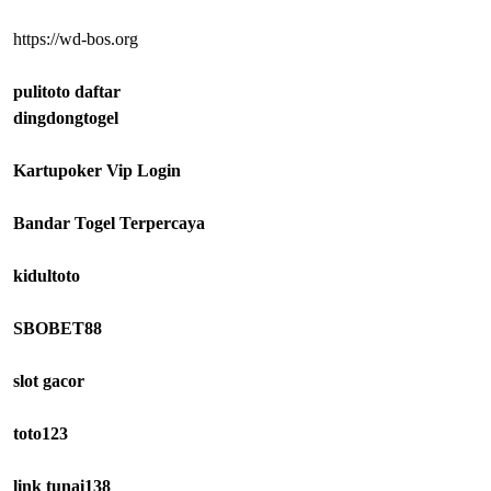
https://wd-bos.org
pulitoto daftar
dingdongtogel
Kartupoker Vip Login
Bandar Togel Terpercaya
kidultoto
SBOBET88
slot gacor
toto123
link tunai138