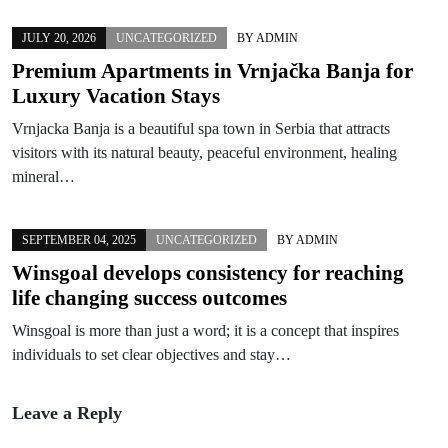
JULY 20, 2026
UNCATEGORIZED
BY
ADMIN
Premium Apartments in Vrnjačka Banja for
Luxury Vacation Stays
Vrnjacka Banja is a beautiful spa town in Serbia that attracts
visitors with its natural beauty, peaceful environment, healing
mineral…
SEPTEMBER 04, 2025
UNCATEGORIZED
BY
ADMIN
Winsgoal develops consistency for reaching
life changing success outcomes
Winsgoal is more than just a word; it is a concept that inspires
individuals to set clear objectives and stay…
Leave a Reply