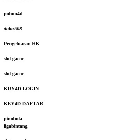
pohon4d
dolar508
Pengeluaran HK
slot gacor
slot gacor
KUY4D LOGIN
KEY4D DAFTAR
pinobola
ligabintang