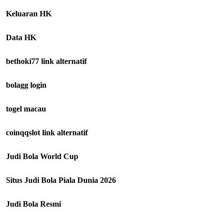
Keluaran HK
Data HK
bethoki77 link alternatif
bolagg login
togel macau
coinqqslot link alternatif
Judi Bola World Cup
Situs Judi Bola Piala Dunia 2026
Judi Bola Resmi