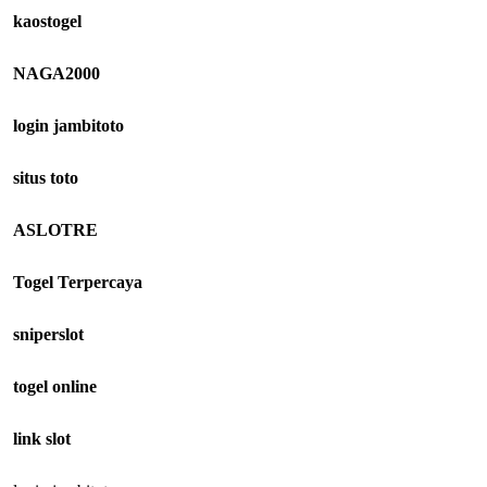
kaostogel
NAGA2000
login jambitoto
situs toto
ASLOTRE
Togel Terpercaya
sniperslot
togel online
link slot