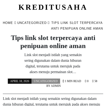
KREDITUSAHA
Skip
to
HOME
UNCATEGORIZED
TIPS LINK SLOT TERPERCAYA
content
ANTI PENIPUAN ONLINE AMAN
Tips link slot terpercaya anti
penipuan online aman
Link slot menjadi istilah yang semakin
sering digunakan dalam dunia hiburan
digital, terutama untuk merujuk pada
akses menuju permainan slot…
APRIL 18, 2026
UNCATEGORIZED
1 MIN READ
0
58
BY
ADMIN
Link slot menjadi istilah yang semakin sering digunakan dalam
dunia hiburan digital, terutama untuk merujuk pada akses menuju