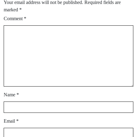
Your email address will not be published.
Required fields are
marked
*
Comment
*
Name
*
Email
*