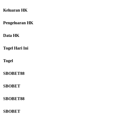
Keluaran HK
Pengeluaran HK
Data HK
Togel Hari Ini
Togel
SBOBET88
SBOBET
SBOBET88
SBOBET