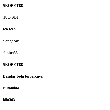
SBOBET88
Toto Slot
wa web
slot gacor
sbobet88
SBOBET88
Bandar bola terpercaya
sultanlido
kilo303