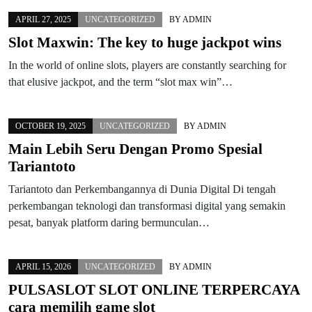
APRIL 27, 2025
UNCATEGORIZED
BY
ADMIN
Slot Maxwin: The key to huge jackpot wins
In the world of online slots, players are constantly searching for
that elusive jackpot, and the term “slot max win”…
OCTOBER 19, 2025
UNCATEGORIZED
BY
ADMIN
Main Lebih Seru Dengan Promo Spesial
Tariantoto
Tariantoto dan Perkembangannya di Dunia Digital Di tengah
perkembangan teknologi dan transformasi digital yang semakin
pesat, banyak platform daring bermunculan…
APRIL 15, 2026
UNCATEGORIZED
BY
ADMIN
PULSASLOT SLOT ONLINE TERPERCAYA
cara memilih game slot