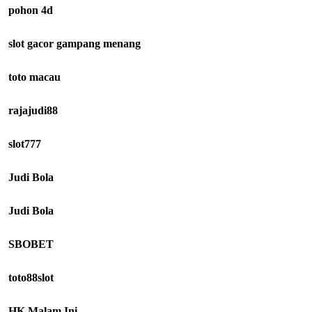
pohon 4d
slot gacor gampang menang
toto macau
rajajudi88
slot777
Judi Bola
Judi Bola
SBOBET
toto88slot
HK Malam Ini