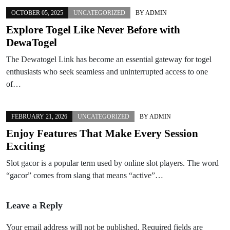
OCTOBER 05, 2025
UNCATEGORIZED
BY
ADMIN
Explore Togel Like Never Before with
DewaTogel
The Dewatogel Link has become an essential gateway for togel
enthusiasts who seek seamless and uninterrupted access to one
of…
FEBRUARY 21, 2026
UNCATEGORIZED
BY
ADMIN
Enjoy Features That Make Every Session
Exciting
Slot gacor is a popular term used by online slot players. The word
“gacor” comes from slang that means “active”…
Leave a Reply
Your email address will not be published.
Required fields are