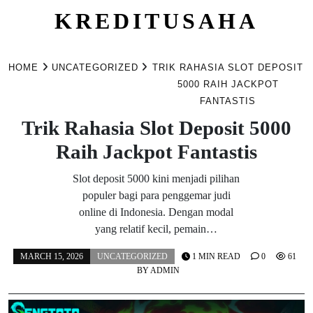
KREDITUSAHA
Skip
to
HOME
UNCATEGORIZED
TRIK RAHASIA SLOT DEPOSIT
content
5000 RAIH JACKPOT
FANTASTIS
Trik Rahasia Slot Deposit 5000
Raih Jackpot Fantastis
Slot deposit 5000 kini menjadi pilihan
populer bagi para penggemar judi
online di Indonesia. Dengan modal
yang relatif kecil, pemain…
MARCH 15, 2026
UNCATEGORIZED
1 MIN READ
0
61
BY
ADMIN