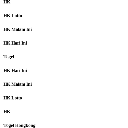
HK
HK Lotto
HK Malam Ini
HK Hari Ini
Togel
HK Hari Ini
HK Malam Ini
HK Lotto
HK
Togel Hongkong