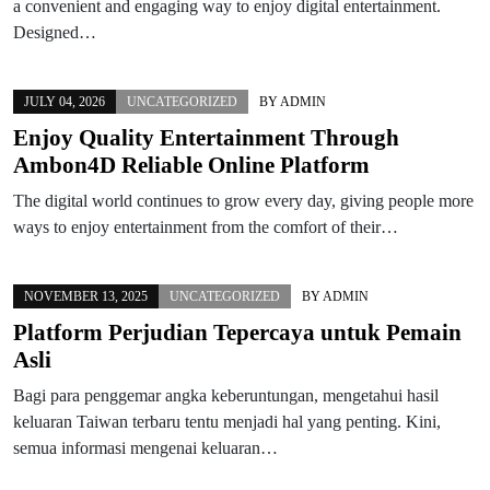
a convenient and engaging way to enjoy digital entertainment.
Designed…
JULY 04, 2026
UNCATEGORIZED
BY
ADMIN
Enjoy Quality Entertainment Through
Ambon4D Reliable Online Platform
The digital world continues to grow every day, giving people more
ways to enjoy entertainment from the comfort of their…
NOVEMBER 13, 2025
UNCATEGORIZED
BY
ADMIN
Platform Perjudian Tepercaya untuk Pemain
Asli
Bagi para penggemar angka keberuntungan, mengetahui hasil
keluaran Taiwan terbaru tentu menjadi hal yang penting. Kini,
semua informasi mengenai keluaran…