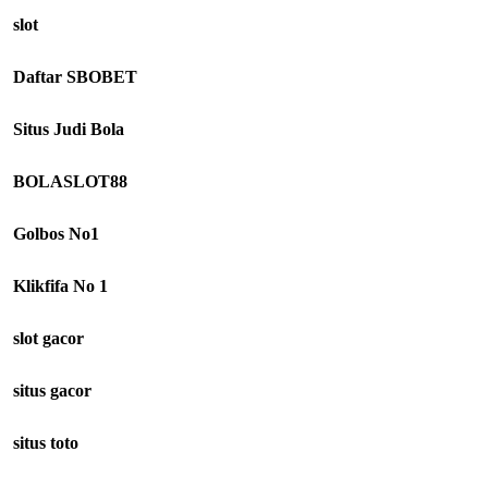
slot
Daftar SBOBET
Situs Judi Bola
BOLASLOT88
Golbos No1
Klikfifa No 1
slot gacor
situs gacor
situs toto