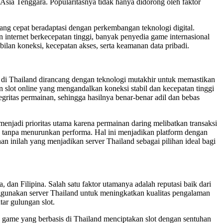
 Asia Tenggara. Popularitasnya tidak hanya didorong oleh faktor
 yang cepat beradaptasi dengan perkembangan teknologi digital.
 internet berkecepatan tinggi, banyak penyedia game internasional
ilan koneksi, kecepatan akses, serta keamanan data pribadi.
 di Thailand dirancang dengan teknologi mutakhir untuk memastikan
n slot online yang mengandalkan koneksi stabil dan kecepatan tinggi
gritas permainan, sehingga hasilnya benar-benar adil dan bebas
enjadi prioritas utama karena permainan daring melibatkan transaksi
n tanpa menurunkan performa. Hal ini menjadikan platform dengan
n inilah yang menjadikan server Thailand sebagai pilihan ideal bagi
a, dan Filipina. Salah satu faktor utamanya adalah reputasi baik dari
enggunakan server Thailand untuk meningkatkan kualitas pengalaman
ar gulungan slot.
ng game yang berbasis di Thailand menciptakan slot dengan sentuhan