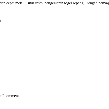
dan cepat melalui situs resmi pengeluaran togel Jepang. Dengan penya
*
me I comment.