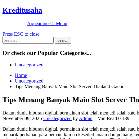
Skip
Kreditusaha
to
content
Go to
Appearance > Menu
to set "Primary Menu"
Press ESC to close
Search
for:
Or check our Popular Categories...
Uncategorized
Home
Uncategorized
Tips Menang Banyak Main Slot Server Thailand Gacor
Tips Menang Banyak Main Slot Server Th
Dalam dunia hiburan digital, permainan slot telah menjadi salah satu
November 09, 2025
Uncategorized
by
Admin
1 Min Read
0
139
Dalam dunia hiburan digital, permainan slot telah menjadi salah satu 
menarik perhatian para pemain karena kesederhanaan dan peluang keun