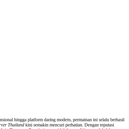
ensional hingga platform daring modern, permainan ini selalu berhasil
erver Thailand
kini semakin mencuri perhatian. Dengan reputasi