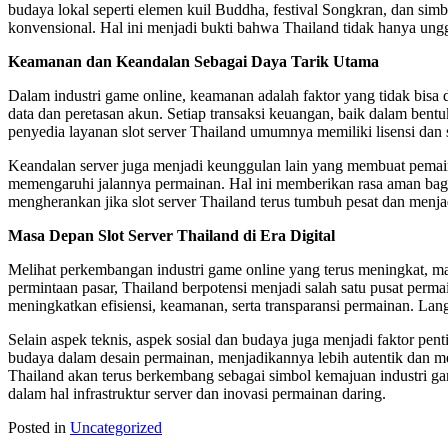
budaya lokal seperti elemen kuil Buddha, festival Songkran, dan s
konvensional. Hal ini menjadi bukti bahwa Thailand tidak hanya unggul
Keamanan dan Keandalan Sebagai Daya Tarik Utama
Dalam industri game online, keamanan adalah faktor yang tidak bisa 
data dan peretasan akun. Setiap transaksi keuangan, baik dalam bent
penyedia layanan slot server Thailand umumnya memiliki lisensi dan s
Keandalan server juga menjadi keunggulan lain yang membuat pemain
memengaruhi jalannya permainan. Hal ini memberikan rasa aman bagi 
mengherankan jika slot server Thailand terus tumbuh pesat dan menjad
Masa Depan Slot Server Thailand di Era Digital
Melihat perkembangan industri game online yang terus meningkat, mas
permintaan pasar, Thailand berpotensi menjadi salah satu pusat permai
meningkatkan efisiensi, keamanan, serta transparansi permainan. Lang
Selain aspek teknis, aspek sosial dan budaya juga menjadi faktor pen
budaya dalam desain permainan, menjadikannya lebih autentik dan mena
Thailand akan terus berkembang sebagai simbol kemajuan industri g
dalam hal infrastruktur server dan inovasi permainan daring.
Posted in
Uncategorized