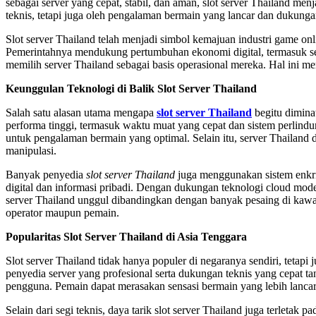
sebagai server yang cepat, stabil, dan aman, slot server Thailand me
teknis, tetapi juga oleh pengalaman bermain yang lancar dan dukungan
Slot server Thailand telah menjadi simbol kemajuan industri game onl
Pemerintahnya mendukung pertumbuhan ekonomi digital, termasuk sekto
memilih server Thailand sebagai basis operasional mereka. Hal ini me
Keunggulan Teknologi di Balik Slot Server Thailand
Salah satu alasan utama mengapa
slot server Thailand
begitu dimina
performa tinggi, termasuk waktu muat yang cepat dan sistem perlindu
untuk pengalaman bermain yang optimal. Selain itu, server Thailand 
manipulasi.
Banyak penyedia
slot server Thailand
juga menggunakan sistem enkrip
digital dan informasi pribadi. Dengan dukungan teknologi cloud mo
server Thailand unggul dibandingkan dengan banyak pesaing di kawasa
operator maupun pemain.
Popularitas Slot Server Thailand di Asia Tenggara
Slot server Thailand tidak hanya populer di negaranya sendiri, tetapi 
penyedia server yang profesional serta dukungan teknis yang cepat 
pengguna. Pemain dapat merasakan sensasi bermain yang lebih lancar 
Selain dari segi teknis, daya tarik slot server Thailand juga terlet