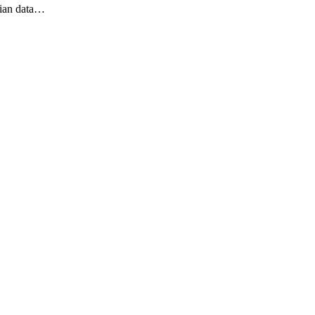
jian data…