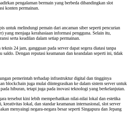
hadirkan pengalaman bermain yang berbeda dibandingkan slot
vasi konten permainan.
pis untuk melindungi pemain dari ancaman siber seperti pencurian
r) yang menjaga kerahasiaan informasi pengguna. Selain itu,
ansi serta keadilan dalam setiap permainan.
knis 24 jam, gangguan pada server dapat segera diatasi tanpa
 saldo. Dengan reputasi keamanan dan keandalan seperti ini, tidak
gan pemerintah terhadap infrastruktur digital dan tingginya
dan blockchain juga mulai diintegrasikan ke dalam sistem server untuk
ada hiburan, tetapi juga pada inovasi teknologi yang berkelanjutan.
 tersebut kini lebih memperhatikan nilai-nilai lokal dan estetika
reativitas lokal, dan standar keamanan internasional, slot server
akan menyaingi negara-negara besar seperti Singapura dan Jepang