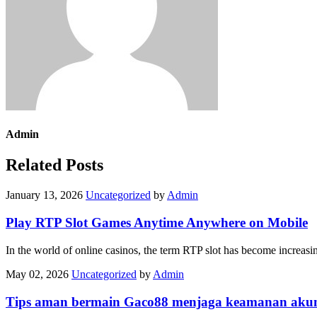
Admin
Related Posts
January 13, 2026
Uncategorized
by
Admin
Play RTP Slot Games Anytime Anywhere on Mobile
In the world of online casinos, the term RTP slot has become increas
May 02, 2026
Uncategorized
by
Admin
Tips aman bermain Gaco88 menjaga keamanan akun