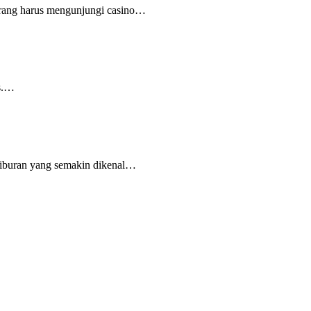
 orang harus mengunjungi casino…
es.…
 hiburan yang semakin dikenal…