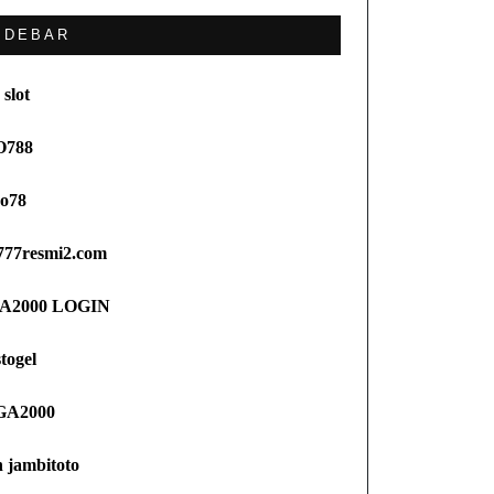
IDEBAR
 slot
788
bo78
777resmi2.com
A2000 LOGIN
togel
A2000
n jambitoto