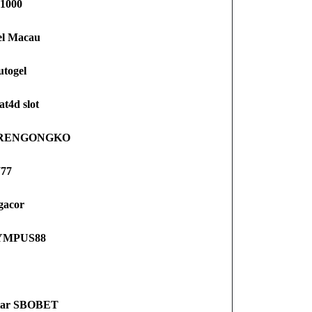
 1000
el Macau
togel
t4d slot
RENGONGKO
777
 gacor
YMPUS88
tar SBOBET