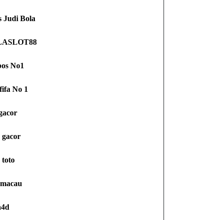
s Judi Bola
LASLOT88
bos No1
fifa No 1
 gacor
s gacor
 toto
 macau
a4d