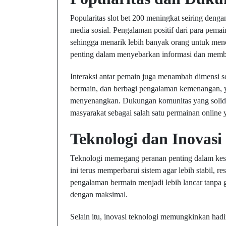
Popularitas slot bet 200 meningkat seiring deng
media sosial. Pengalaman positif dari para pemai
sehingga menarik lebih banyak orang untuk menc
penting dalam menyebarkan informasi dan memba
Interaksi antar pemain juga menambah dimensi sos
bermain, dan berbagi pengalaman kemenangan, y
menyenangkan. Dukungan komunitas yang solid m
masyarakat sebagai salah satu permainan online 
Teknologi dan Inovasi
Teknologi memegang peranan penting dalam kesu
ini terus memperbarui sistem agar lebih stabil,
pengalaman bermain menjadi lebih lancar tanpa 
dengan maksimal.
Selain itu, inovasi teknologi memungkinkan hadir