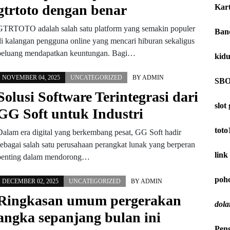
gtrtoto dengan benar
Kar
GTRTOTO adalah salah satu platform yang semakin populer
Ban
di kalangan pengguna online yang mencari hiburan sekaligus
peluang mendapatkan keuntungan. Bagi…
kidu
NOVEMBER 04, 2025
UNCATEGORIZED
BY
ADMIN
SB
Solusi Software Terintegrasi dari
slot
GG Soft untuk Industri
toto
Dalam era digital yang berkembang pesat, GG Soft hadir
sebagai salah satu perusahaan perangkat lunak yang berperan
link
penting dalam mendorong…
poh
DECEMBER 02, 2025
UNCATEGORIZED
BY
ADMIN
Ringkasan umum pergerakan
dola
angka sepanjang bulan ini
Pen