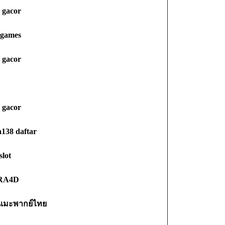
s gacor
 games
s gacor
s gacor
138 daftar
slot
RA4D
นิเมะพากย์ไทย