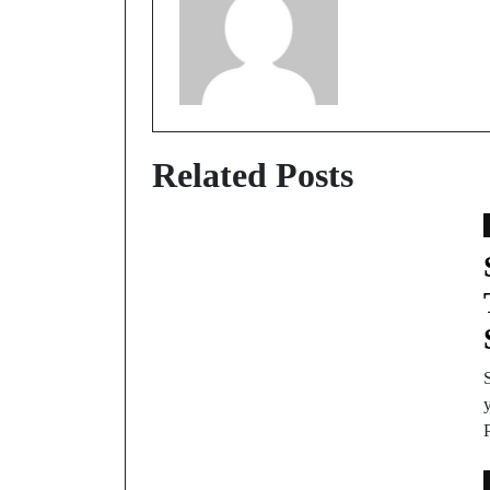
Related Posts