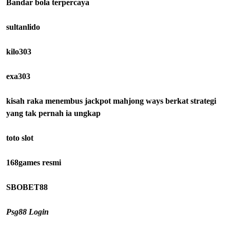
Bandar bola terpercaya
sultanlido
kilo303
exa303
kisah raka menembus jackpot mahjong ways berkat strategi
yang tak pernah ia ungkap
toto slot
168games resmi
SBOBET88
Psg88 Login