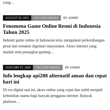
yang…
AUGUST 20, 2025
UNCATEGORIZED
BY
ADMIN
Fenomena Game Online Resmi di Indonesia
Tahun 2025
Industri game online di Indonesia terus mengalami perkembangan
pesat dan semakin digemari masyarakat. Akses internet yang
mudah serta perangkat gaming…
JANUARY 07, 2026
UNCATEGORIZED
BY
ADMIN
Info lengkap api288 alternatif aman dan cepat
hari ini
Di era digital saat ini, akses online yang cepat dan stabil menjadi
kebutuhan utama bagi banyak pengguna internet. Banyak
platform…