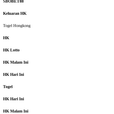
SBOBET88
Keluaran HK
Togel Hongkong
HK
HK Lotto
HK Malam Ini
HK Hari Ini
Togel
HK Hari Ini
HK Malam Ini