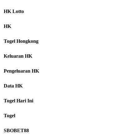
HK Lotto
HK
Togel Hongkong
Keluaran HK
Pengeluaran HK
Data HK
Togel Hari Ini
Togel
SBOBET88