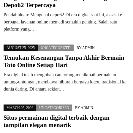
Depo62 Terpercaya
Pendahuluan: Mengenal depo62 Di era digital saat ini, akses ke
berbagai layanan online menjadi semakin penting. Salah satu
platform yang…
AUGUST 25, 2025
UNCATEGORIZED
BY
ADMIN
Temukan Kesenangan Tanpa Akhir Bermain
Toto Online Setiap Hari
Era digital telah mengubah cara orang menikmati permainan
untung-untungan, membawa hiburan bergaya lotere tradisional ke
dunia daring. Di antara sekian…
MARCH 05, 2026
UNCATEGORIZED
BY
ADMIN
Situs permainan digital terbaik dengan
tampilan elegan menarik