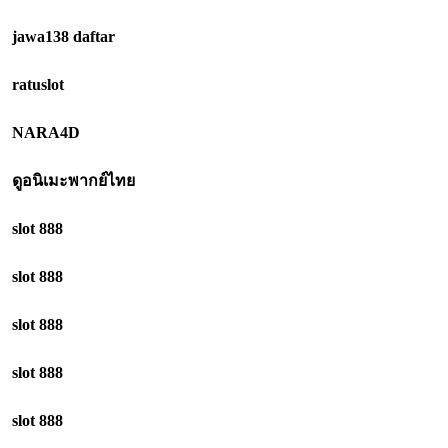
jawa138 daftar
ratuslot
NARA4D
ดูอนิเมะพากย์ไทย
slot 888
slot 888
slot 888
slot 888
slot 888