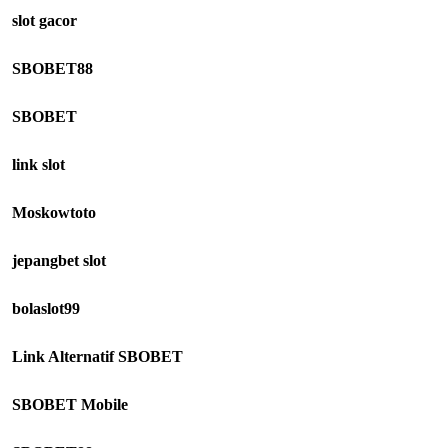
slot gacor
SBOBET88
SBOBET
link slot
Moskowtoto
jepangbet slot
bolaslot99
Link Alternatif SBOBET
SBOBET Mobile