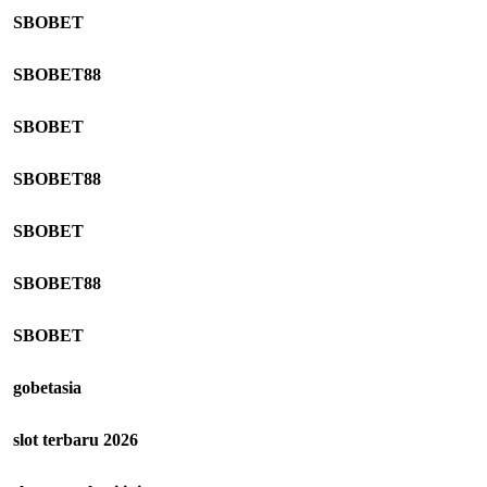
SBOBET
SBOBET88
SBOBET
SBOBET88
SBOBET
SBOBET88
SBOBET
gobetasia
slot terbaru 2026