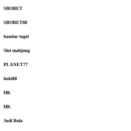
SBOBET
SBOBET88
bandar togel
Slot mahjong
PLANET77
hoki88
HK
HK
Judi Bola