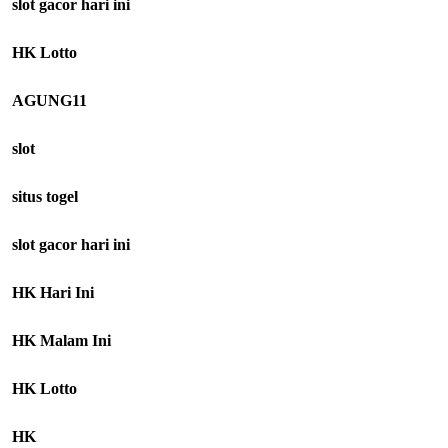
slot gacor hari ini
HK Lotto
AGUNG11
slot
situs togel
slot gacor hari ini
HK Hari Ini
HK Malam Ini
HK Lotto
HK