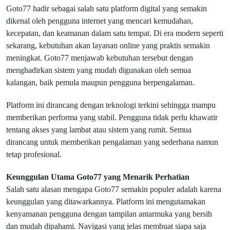
Goto77 hadir sebagai salah satu platform digital yang semakin
dikenal oleh pengguna internet yang mencari kemudahan,
kecepatan, dan keamanan dalam satu tempat. Di era modern seperti
sekarang, kebutuhan akan layanan online yang praktis semakin
meningkat. Goto77 menjawab kebutuhan tersebut dengan
menghadirkan sistem yang mudah digunakan oleh semua
kalangan, baik pemula maupun pengguna berpengalaman.
Platform ini dirancang dengan teknologi terkini sehingga mampu
memberikan performa yang stabil. Pengguna tidak perlu khawatir
tentang akses yang lambat atau sistem yang rumit. Semua
dirancang untuk memberikan pengalaman yang sederhana namun
tetap profesional.
Keunggulan Utama Goto77 yang Menarik Perhatian
Salah satu alasan mengapa Goto77 semakin populer adalah karena
keunggulan yang ditawarkannya. Platform ini mengutamakan
kenyamanan pengguna dengan tampilan antarmuka yang bersih
dan mudah dipahami. Navigasi yang jelas membuat siapa saja