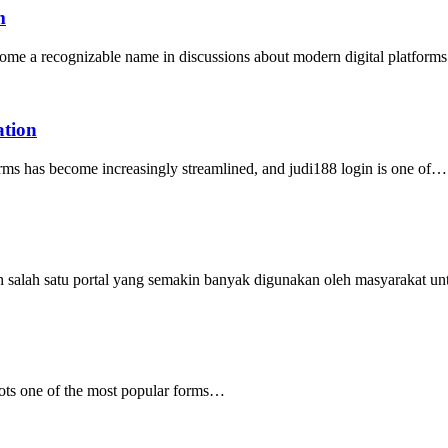
m
me a recognizable name in discussions about modern digital platform
ation
tforms has become increasingly streamlined, and judi188 login is one of…
salah satu portal yang semakin banyak digunakan oleh masyarakat u
slots one of the most popular forms…