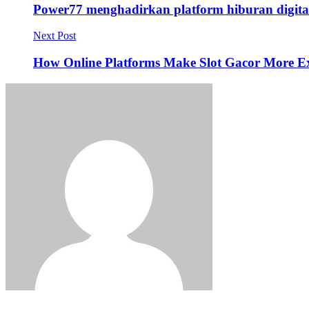
Power77 menghadirkan platform hiburan digita
Next Post
How Online Platforms Make Slot Gacor More Ex