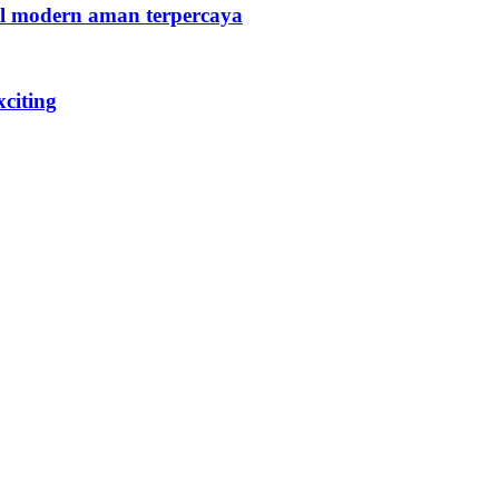
l modern aman terpercaya
citing