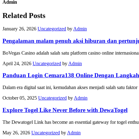
Admin
Related Posts
January 26, 2026
Uncategorized
by
Admin
Pengalaman malam penuh aksi hiburan dan pertun
BoVegas Casino adalah salah satu platform casino online internasio
April 24, 2026
Uncategorized
by
Admin
Panduan Login Cemara138 Online Dengan Langka
Dalam era digital saat ini, kemudahan akses menjadi salah satu fakto
October 05, 2025
Uncategorized
by
Admin
Explore Togel Like Never Before with DewaTogel
The Dewatogel Link has become an essential gateway for togel enthu
May 26, 2026
Uncategorized
by
Admin