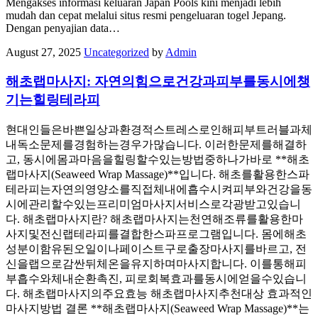
Mengakses informasi keluaran Japan Pools kini menjadi lebih
mudah dan cepat melalui situs resmi pengeluaran togel Jepang.
Dengan penyajian data…
August 27, 2025
Uncategorized
by
Admin
해초랩마사지: 자연의힘으로건강과피부를동시에챙
기는힐링테라피
현대인들은바쁜일상과환경적스트레스로인해피부트러블과체
내독소문제를경험하는경우가많습니다. 이러한문제를해결하
고, 동시에몸과마음을힐링할수있는방법중하나가바로 **해초
랩마사지(Seaweed Wrap Massage)**입니다. 해초를활용한스파
테라피는자연의영양소를직접체내에흡수시켜피부와건강을동
시에관리할수있는프리미엄마사지서비스로각광받고있습니
다. 해초랩마사지란? 해초랩마사지는천연해조류를활용한마
사지및전신랩테라피를결합한스파프로그램입니다. 몸에해초
성분이함유된오일이나페이스트구로출장마사지를바르고, 전
신을랩으로감싼뒤체온을유지하며마사지합니다. 이를통해피
부흡수와체내순환촉진, 피로회복효과를동시에얻을수있습니
다. 해초랩마사지의주요효능 해초랩마사지추천대상 효과적인
마사지방법 결론 **해초랩마사지(Seaweed Wrap Massage)**는