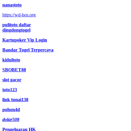
nanastoto
https://wd-bos.org
pulitoto daftar
dingdongtogel
Kartupoker Vip Login
Bandar Togel Terpercaya
kidultoto
SBOBET88
slot gacor
toto123
link tunai138
pohon4d
dolar508
Pengeluaran HK