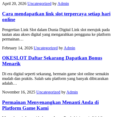
April 20, 2026
Uncategorized
by
Admin
Cara mendapatkan link slot terpercaya setiap hari
online
Pengertian Link Slot dalam Dunia Digital Link slot merujuk pada
tautan atau akses digital yang mengarahkan pengguna ke platform
permainan…
February 14, 2026
Uncategorized
by
Admin
OKESLOT Daftar Sekarang Dapatkan Bonus
Menarik
Di era digital seperti sekarang, bermain game slot online semakin
mudah dan praktis. Salah satu platform yang banyak dibicarakan
adalah…
November 16, 2025
Uncategorized
by
Admin
Permainan Menyenangkan Menanti Anda di
Platform Game Kami