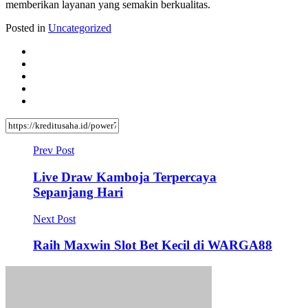
memberikan layanan yang semakin berkualitas.
Posted in
Uncategorized
Prev Post
Live Draw Kamboja Terpercaya
Sepanjang Hari
Next Post
Raih Maxwin Slot Bet Kecil di WARGA88