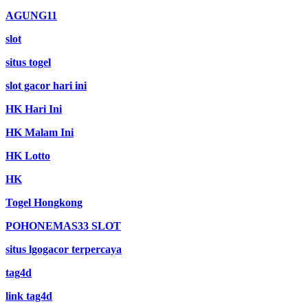
AGUNG11
slot
situs togel
slot gacor hari ini
HK Hari Ini
HK Malam Ini
HK Lotto
HK
Togel Hongkong
POHONEMAS33 SLOT
situs lgogacor terpercaya
tag4d
link tag4d