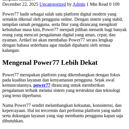
December 22, 2025
Uncategorized
by
Admin
1 Min Read
0
109
Power77 hadir sebagai salah satu platform digital modern yang
semakin dikenal oleh pengguna online. Dengan sistem yang stabil,
tampilan ramah pengguna, serta fitur yang dirancang mengikuti
kebutuhan masa kini, Power77 menjadi pilihan menarik bagi banyak
orang yang mencari pengalaman digital yang aman, cepat, dan
nyaman. Artikel ini akan membahas Power77 secara lengkap
dengan bahasa sederhana agar mudah dipahami oleh semua
kalangan.
Mengenal Power77 Lebih Dekat
Power77 merupakan platform yang dikembangkan dengan fokus
pada kualitas layanan dan kenyamanan pengguna. Sejak awal
kemunculannya,
power77
dirancang untuk memberikan
pengalaman terbaik melalui sistem yang terstruktur dan teknologi
yang terus diperbarui.
Nama Power77 sendiri melambangkan kekuatan, konsistensi, dan
kepercayaan. Hal ini tercermin dari performa platform yang stabil
serta dukungan layanan yang siap membantu pengguna kapan saja
dibutuhkan.