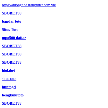
https://duonghoa.trangtritet.com.vn/
SBOBET88
bandar toto
Situs Toto
mpo500 daftar
SBOBET88
SBOBET88
SBOBET88
biolabet
situs toto
buntogel
bengkulutoto
SBOBET88