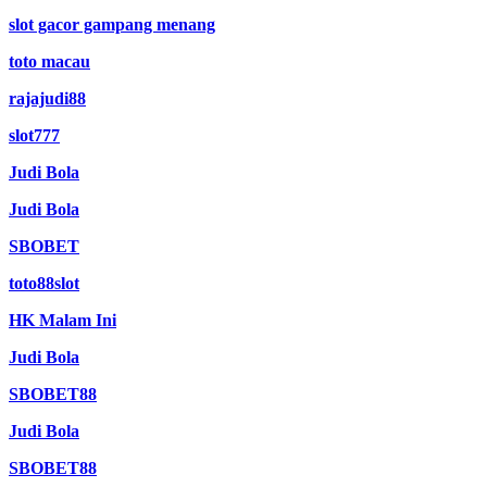
slot gacor gampang menang
toto macau
rajajudi88
slot777
Judi Bola
Judi Bola
SBOBET
toto88slot
HK Malam Ini
Judi Bola
SBOBET88
Judi Bola
SBOBET88