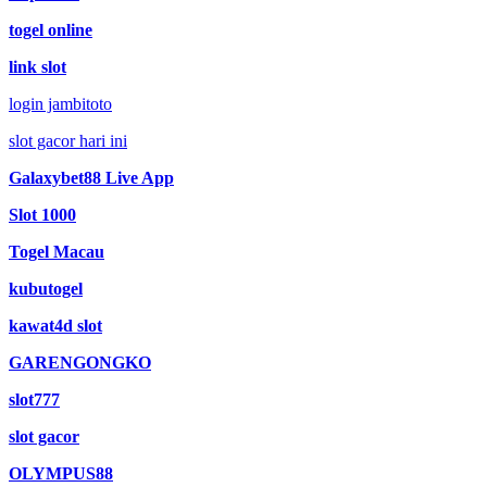
togel online
link slot
login jambitoto
slot gacor hari ini
Galaxybet88 Live App
Slot 1000
Togel Macau
kubutogel
kawat4d slot
GARENGONGKO
slot777
slot gacor
OLYMPUS88