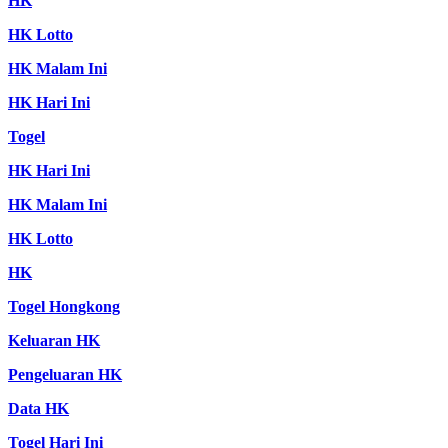
HK
HK Lotto
HK Malam Ini
HK Hari Ini
Togel
HK Hari Ini
HK Malam Ini
HK Lotto
HK
Togel Hongkong
Keluaran HK
Pengeluaran HK
Data HK
Togel Hari Ini