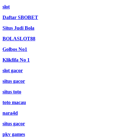
slot
Daftar SBOBET
Situs Judi Bola
BOLASLOT88
Golbos No1
Klikfifa No 1
slot gacor
situs gacor
situs toto
toto macau
nara4d
situs gacor
pkv games