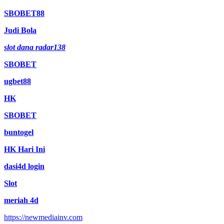
SBOBET88
Judi Bola
slot dana radar138
SBOBET
ugbet88
HK
SBOBET
buntogel
HK Hari Ini
dasi4d login
Slot
meriah 4d
https://newmediainv.com