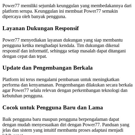
Power77 memiliki sejumlah keunggulan yang membedakannya dari
platform serupa. Keunggulan ini membuat Power77 semakin
dipercaya oleh banyak pengguna.
Layanan Dukungan Responsif
Power77 menyediakan layanan dukungan yang siap membantu
pengguna ketika menghadapi kendala. Tim dukungan dikenal
responsif dan informatif, sehingga setiap masalah dapat ditangani
dengan cepat dan tepat.
Update dan Pengembangan Berkala
Platform ini terus mengalami pembaruan untuk meningkatkan
performa dan kenyamanan. Pengembangan dilakukan secara berkala
agar Power77 selalu relevan dengan perkembangan teknologi dan
kebutuhan pengguna.
Cocok untuk Pengguna Baru dan Lama
Baik pengguna baru maupun pengguna berpengalaman dapat
dengan mudah menyesuaikan diri dengan Power77. Panduan yang
jelas dan sistem yang intuitif membantu proses adaptasi menjadi