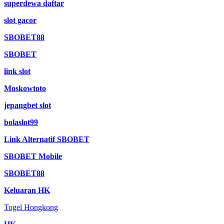
superdewa daftar
slot gacor
SBOBET88
SBOBET
link slot
Moskowtoto
jepangbet slot
bolaslot99
Link Alternatif SBOBET
SBOBET Mobile
SBOBET88
Keluaran HK
Togel Hongkong