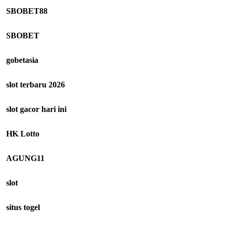
SBOBET88
SBOBET
gobetasia
slot terbaru 2026
slot gacor hari ini
HK Lotto
AGUNG11
slot
situs togel