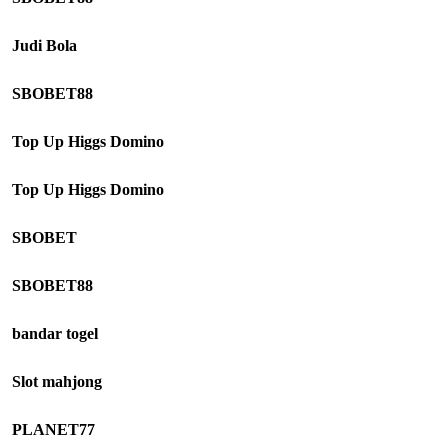
Judi Bola
SBOBET88
Top Up Higgs Domino
Top Up Higgs Domino
SBOBET
SBOBET88
bandar togel
Slot mahjong
PLANET77