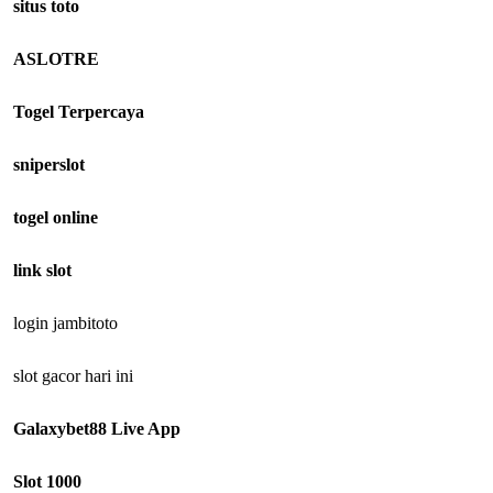
situs toto
ASLOTRE
Togel Terpercaya
sniperslot
togel online
link slot
login jambitoto
slot gacor hari ini
Galaxybet88 Live App
Slot 1000