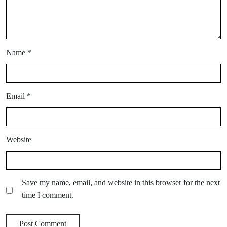
Name
*
Email
*
Website
Save my name, email, and website in this browser for the next
time I comment.