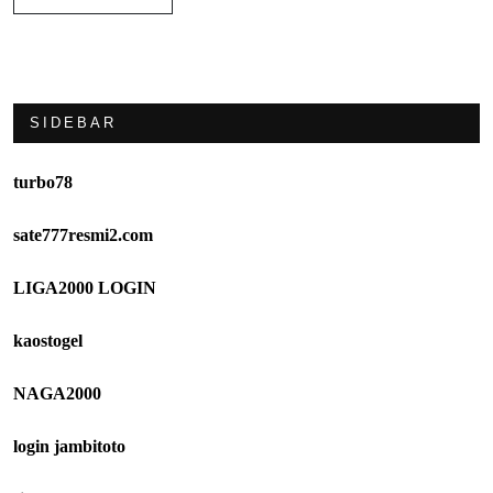
SIDEBAR
turbo78
sate777resmi2.com
LIGA2000 LOGIN
kaostogel
NAGA2000
login jambitoto