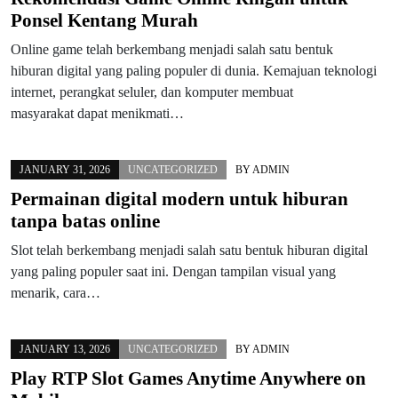
Ponsel Kentang Murah
Online game telah berkembang menjadi salah satu bentuk
hiburan digital yang paling populer di dunia. Kemajuan teknologi
internet, perangkat seluler, dan komputer membuat
masyarakat dapat menikmati…
JANUARY 31, 2026
UNCATEGORIZED
BY
ADMIN
Permainan digital modern untuk hiburan
tanpa batas online
Slot telah berkembang menjadi salah satu bentuk hiburan digital
yang paling populer saat ini. Dengan tampilan visual yang
menarik, cara…
JANUARY 13, 2026
UNCATEGORIZED
BY
ADMIN
Play RTP Slot Games Anytime Anywhere on