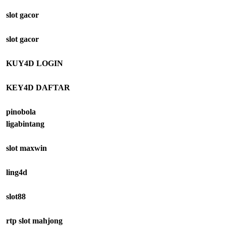
slot gacor
slot gacor
KUY4D LOGIN
KEY4D DAFTAR
pinobola
ligabintang
slot maxwin
ling4d
slot88
rtp slot mahjong