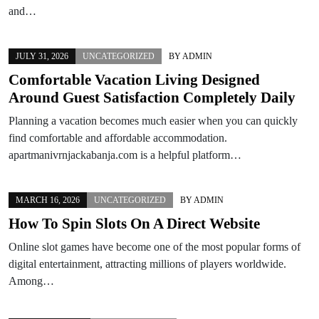
and…
JULY 31, 2026
UNCATEGORIZED
BY
ADMIN
Comfortable Vacation Living Designed
Around Guest Satisfaction Completely Daily
Planning a vacation becomes much easier when you can quickly
find comfortable and affordable accommodation.
apartmanivrnjackabanja.com is a helpful platform…
MARCH 16, 2026
UNCATEGORIZED
BY
ADMIN
How To Spin Slots On A Direct Website
Online slot games have become one of the most popular forms of
digital entertainment, attracting millions of players worldwide.
Among…