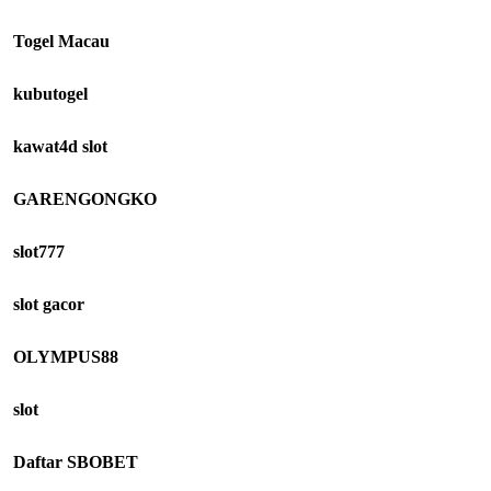
Togel Macau
kubutogel
kawat4d slot
GARENGONGKO
slot777
slot gacor
OLYMPUS88
slot
Daftar SBOBET