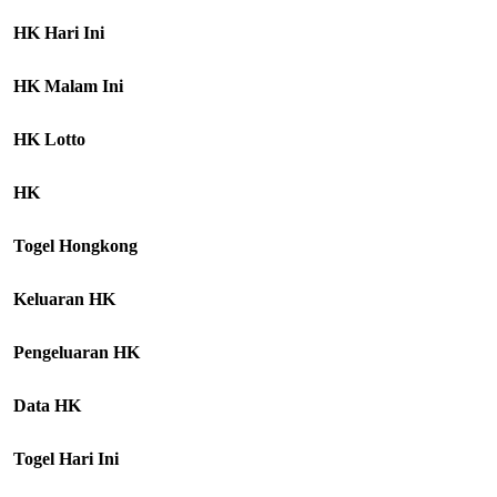
HK Hari Ini
HK Malam Ini
HK Lotto
HK
Togel Hongkong
Keluaran HK
Pengeluaran HK
Data HK
Togel Hari Ini