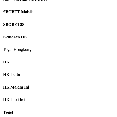
SBOBET Mobile
SBOBET88
Keluaran HK
Togel Hongkong
HK
HK Lotto
HK Malam Ini
HK Hari Ini
Togel