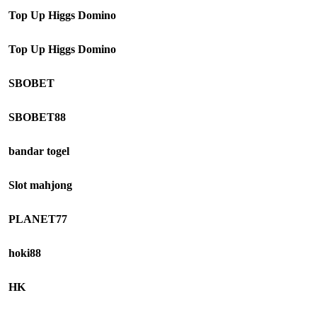
Top Up Higgs Domino
Top Up Higgs Domino
SBOBET
SBOBET88
bandar togel
Slot mahjong
PLANET77
hoki88
HK