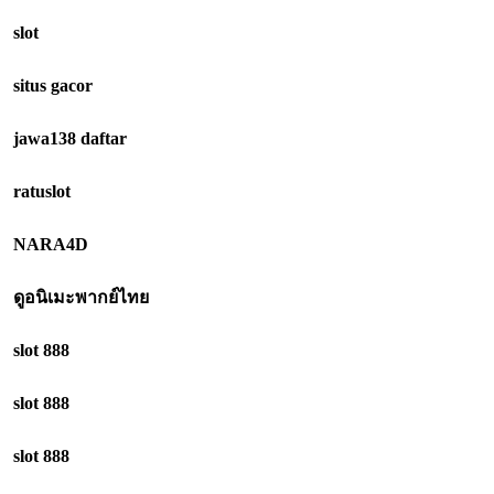
slot
situs gacor
jawa138 daftar
ratuslot
NARA4D
ดูอนิเมะพากย์ไทย
slot 888
slot 888
slot 888