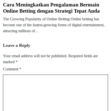
Cara Meningkatkan Pengalaman Bermain
Online Betting dengan Strategi Tepat Anda
The Growing Popularity of Online Betting Online betting has
become one of the fastest-growing forms of digital entertainment,
attracting millions of…
Leave a Reply
Your email address will not be published.
Required fields are
marked
*
Comment
*