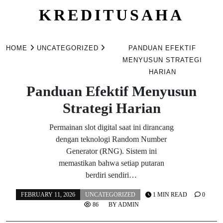
KREDITUSAHA
Skip
to
HOME
UNCATEGORIZED
PANDUAN EFEKTIF
content
MENYUSUN STRATEGI
HARIAN
Panduan Efektif Menyusun
Strategi Harian
Permainan slot digital saat ini dirancang
dengan teknologi Random Number
Generator (RNG). Sistem ini
memastikan bahwa setiap putaran
berdiri sendiri…
FEBRUARY 11, 2026
UNCATEGORIZED
1 MIN READ
0
86
BY
ADMIN