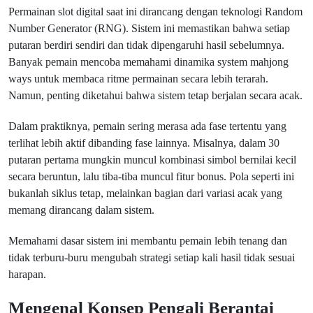
Permainan slot digital saat ini dirancang dengan teknologi Random
Number Generator (RNG). Sistem ini memastikan bahwa setiap
putaran berdiri sendiri dan tidak dipengaruhi hasil sebelumnya.
Banyak pemain mencoba memahami dinamika system mahjong
ways untuk membaca ritme permainan secara lebih terarah.
Namun, penting diketahui bahwa sistem tetap berjalan secara acak.
Dalam praktiknya, pemain sering merasa ada fase tertentu yang
terlihat lebih aktif dibanding fase lainnya. Misalnya, dalam 30
putaran pertama mungkin muncul kombinasi simbol bernilai kecil
secara beruntun, lalu tiba-tiba muncul fitur bonus. Pola seperti ini
bukanlah siklus tetap, melainkan bagian dari variasi acak yang
memang dirancang dalam sistem.
Memahami dasar sistem ini membantu pemain lebih tenang dan
tidak terburu-buru mengubah strategi setiap kali hasil tidak sesuai
harapan.
Mengenal Konsep Pengali Berantai