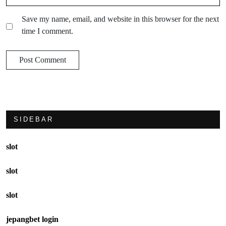
Save my name, email, and website in this browser for the next
time I comment.
SIDEBAR
slot
slot
slot
jepangbet login