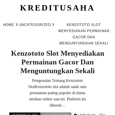
KREDITUSAHA
Skip
to
HOME
UNCATEGORIZED
KENZOTOTO SLOT
content
MENYEDIAKAN PERMAINAN
GACOR DAN
MENGUNTUNGKAN SEKALI
Kenzototo Slot Menyediakan
Permainan Gacor Dan
Menguntungkan Sekali
Pengenalan Tentang Kenzototo
SlotKenzototo slot adalah salah satu
permainan paling populer di dunia
taruhan online saat ini. Platform ini
dikenal…