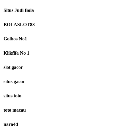
Situs Judi Bola
BOLASLOT88
Golbos No1
Klikfifa No 1
slot gacor
situs gacor
situs toto
toto macau
nara4d