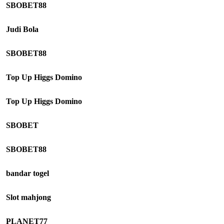
SBOBET88
Judi Bola
SBOBET88
Top Up Higgs Domino
Top Up Higgs Domino
SBOBET
SBOBET88
bandar togel
Slot mahjong
PLANET77