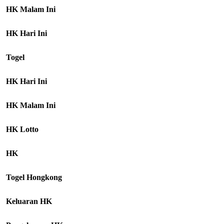
HK Malam Ini
HK Hari Ini
Togel
HK Hari Ini
HK Malam Ini
HK Lotto
HK
Togel Hongkong
Keluaran HK