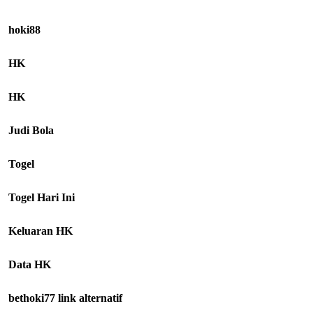
hoki88
HK
HK
Judi Bola
Togel
Togel Hari Ini
Keluaran HK
Data HK
bethoki77 link alternatif