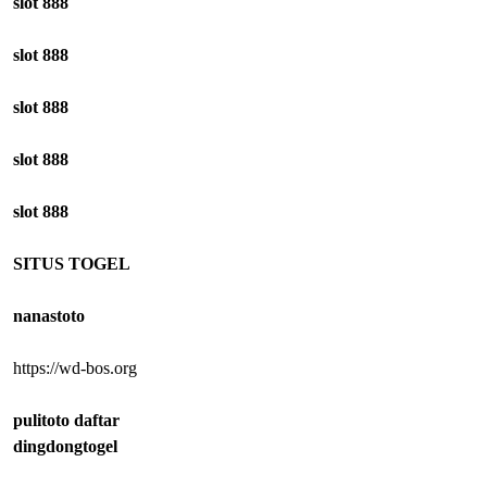
slot 888
slot 888
slot 888
slot 888
slot 888
SITUS TOGEL
nanastoto
https://wd-bos.org
pulitoto daftar
dingdongtogel