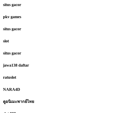
situs gacor
pkv games
situs gacor
slot
situs gacor
jawa138 daftar
ratuslot
NARA4D
ดูอนิเมะพากย์ไทย