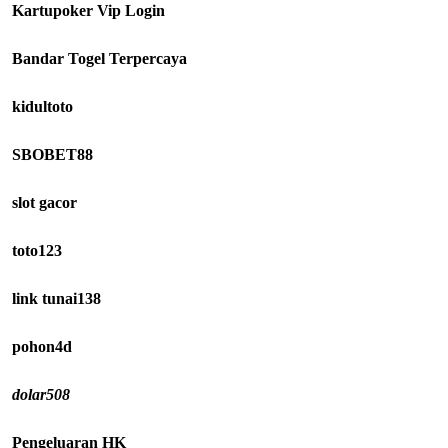
Kartupoker Vip Login
Bandar Togel Terpercaya
kidultoto
SBOBET88
slot gacor
toto123
link tunai138
pohon4d
dolar508
Pengeluaran HK