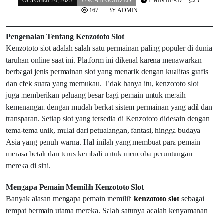
OCTOBER 26, 2025
UNCATEGORIZED
1 MIN READ
0
167
BY
ADMIN
Pengenalan Tentang Kenzototo Slot
Kenzototo slot adalah salah satu permainan paling populer di dunia
taruhan online saat ini. Platform ini dikenal karena menawarkan
berbagai jenis permainan slot yang menarik dengan kualitas grafis
dan efek suara yang memukau. Tidak hanya itu, kenzototo slot
juga memberikan peluang besar bagi pemain untuk meraih
kemenangan dengan mudah berkat sistem permainan yang adil dan
transparan. Setiap slot yang tersedia di Kenzototo didesain dengan
tema-tema unik, mulai dari petualangan, fantasi, hingga budaya
Asia yang penuh warna. Hal inilah yang membuat para pemain
merasa betah dan terus kembali untuk mencoba peruntungan
mereka di sini.
Mengapa Pemain Memilih Kenzototo Slot
Banyak alasan mengapa pemain memilih
kenzototo slot
sebagai
tempat bermain utama mereka. Salah satunya adalah kenyamanan