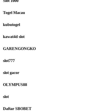
Slot 1000
Togel Macau
kubutogel
kawat4d slot
GARENGONGKO
slot777
slot gacor
OLYMPUS88
slot
Daftar SBOBET