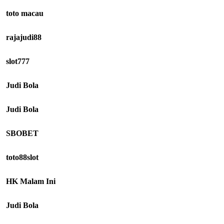
toto macau
rajajudi88
slot777
Judi Bola
Judi Bola
SBOBET
toto88slot
HK Malam Ini
Judi Bola