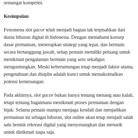
semangat kompetisi.
Kesimpulan
Fenomena
slot gacor
telah menjadi bagian tak terpisahkan dari
dunia hiburan digital di Indonesia. Dengan memahami konsep
dasar permainan, menerapkan strategi yang tepat, dan bermain
secara bertanggung jawab, setiap pemain memiliki peluang untuk
menikmati pengalaman bermain yang seru sekaligus
menguntungkan. Meski keberuntungan tetap menjadi faktor utama,
pengetahuan dan disiplin adalah kunci untuk memaksimalkan
potensi kemenangan.
Pada akhirnya,
slot gacor
bukan hanya tentang menang atau kalah,
tetapi tentang bagaimana menikmati proses permainan dengan
bijak. Selama pemain mampu menjaga kendali dan menjadikan
permainan ini sebagai hiburan, slot online akan tetap menjadi salah
satu bentuk rekreasi digital yang menyenangkan dan menarik
untuk dinikmati siapa saja.