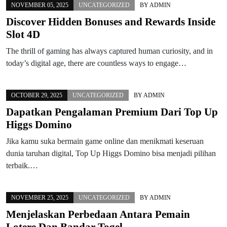
NOVEMBER 05, 2025
UNCATEGORIZED
BY
ADMIN
Discover Hidden Bonuses and Rewards Inside
Slot 4D
The thrill of gaming has always captured human curiosity, and in
today’s digital age, there are countless ways to engage…
OCTOBER 29, 2025
UNCATEGORIZED
BY
ADMIN
Dapatkan Pengalaman Premium Dari Top Up
Higgs Domino
Jika kamu suka bermain game online dan menikmati keseruan
dunia taruhan digital, Top Up Higgs Domino bisa menjadi pilihan
terbaik.…
NOVEMBER 25, 2025
UNCATEGORIZED
BY
ADMIN
Menjelaskan Perbedaan Antara Pemain
Lotere Dan Bandar Togel