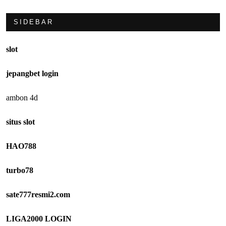
SIDEBAR
slot
jepangbet login
ambon 4d
situs slot
HAO788
turbo78
sate777resmi2.com
LIGA2000 LOGIN