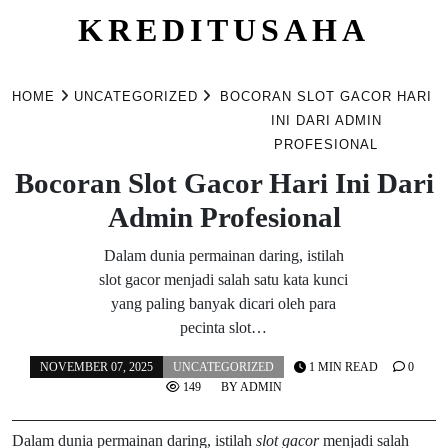
KREDITUSAHA
Skip
to
HOME
UNCATEGORIZED
BOCORAN SLOT GACOR HARI
content
INI DARI ADMIN
PROFESIONAL
Bocoran Slot Gacor Hari Ini Dari
Admin Profesional
Dalam dunia permainan daring, istilah
slot gacor menjadi salah satu kata kunci
yang paling banyak dicari oleh para
pecinta slot…
NOVEMBER 07, 2025
UNCATEGORIZED
1 MIN READ
0
149
BY
ADMIN
Dalam dunia permainan daring, istilah
slot gacor
menjadi salah