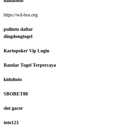
nanastoto
https://wd-bos.org
pulitoto daftar
dingdongtogel
Kartupoker Vip Login
Bandar Togel Terpercaya
kidultoto
SBOBET88
slot gacor
toto123