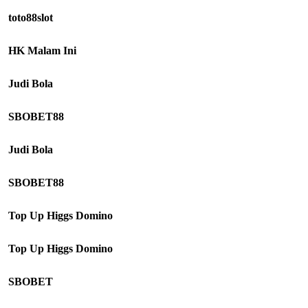
toto88slot
HK Malam Ini
Judi Bola
SBOBET88
Judi Bola
SBOBET88
Top Up Higgs Domino
Top Up Higgs Domino
SBOBET