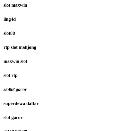
slot maxwin
ling4d
slot88
rtp slot mahjong
maxwin slot
slot rtp
slot88 gacor
superdewa daftar
slot gacor