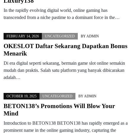
Luxury138
In the rapidly evolving digital world, online gaming has
transcended from a niche pastime to a dominant force in the…
FEBRUARY 14, 2026
UNCATEGORIZED
BY
ADMIN
OKESLOT Daftar Sekarang Dapatkan Bonus
Menarik
Di era digital seperti sekarang, bermain game slot online semakin
mudah dan praktis. Salah satu platform yang banyak dibicarakan
adalah…
OCTOBER 19, 2025
UNCATEGORIZED
BY
ADMIN
BETON138’s Promotions Will Blow Your
Mind
Introduction to BETON138 BETON138 has rapidly emerged as a
prominent name in the online gaming industry, capturing the