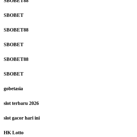
SBOBET88
SBOBET
SBOBET88
SBOBET
SBOBET88
SBOBET
gobetasia
slot terbaru 2026
slot gacor hari ini
HK Lotto