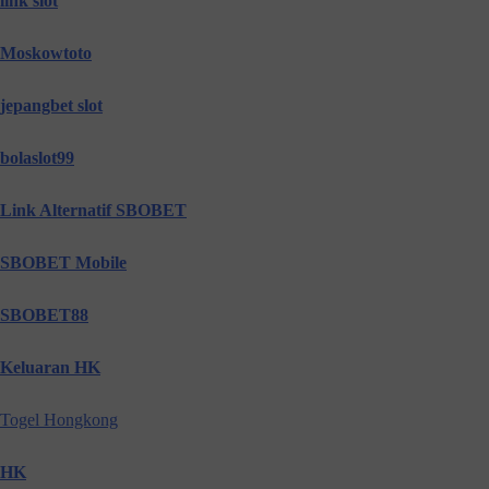
link slot
Moskowtoto
jepangbet slot
bolaslot99
Link Alternatif SBOBET
SBOBET Mobile
SBOBET88
Keluaran HK
Togel Hongkong
HK