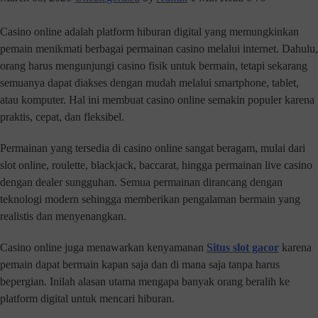
Casino online adalah platform hiburan digital yang memungkinkan
pemain menikmati berbagai permainan casino melalui internet. Dahulu,
orang harus mengunjungi casino fisik untuk bermain, tetapi sekarang
semuanya dapat diakses dengan mudah melalui smartphone, tablet,
atau komputer. Hal ini membuat casino online semakin populer karena
praktis, cepat, dan fleksibel.
Permainan yang tersedia di casino online sangat beragam, mulai dari
slot online, roulette, blackjack, baccarat, hingga permainan live casino
dengan dealer sungguhan. Semua permainan dirancang dengan
teknologi modern sehingga memberikan pengalaman bermain yang
realistis dan menyenangkan.
Casino online juga menawarkan kenyamanan
Situs slot gacor
karena
pemain dapat bermain kapan saja dan di mana saja tanpa harus
bepergian. Inilah alasan utama mengapa banyak orang beralih ke
platform digital untuk mencari hiburan.