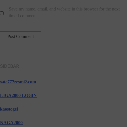
Save my name, email, and website in this browser for the next
time I comment.
SIDEBAR
sate777resmi2.com
LIGA2000 LOGIN
kaostogel
NAGA2000