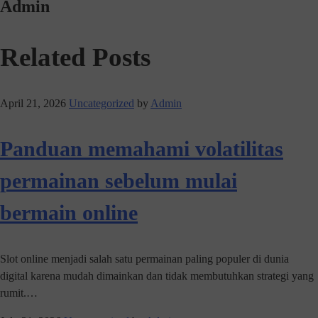
Admin
Related Posts
April 21, 2026
Uncategorized
by
Admin
Panduan memahami volatilitas
permainan sebelum mulai
bermain online
Slot online menjadi salah satu permainan paling populer di dunia
digital karena mudah dimainkan dan tidak membutuhkan strategi yang
rumit.…