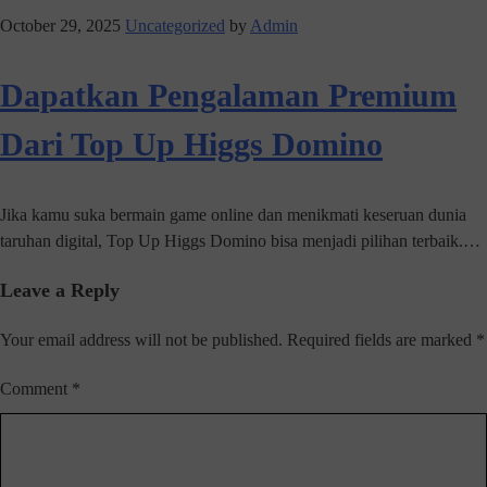
October 29, 2025
Uncategorized
by
Admin
Dapatkan Pengalaman Premium
Dari Top Up Higgs Domino
Jika kamu suka bermain game online dan menikmati keseruan dunia
taruhan digital, Top Up Higgs Domino bisa menjadi pilihan terbaik.…
Leave a Reply
Your email address will not be published.
Required fields are marked
*
Comment
*