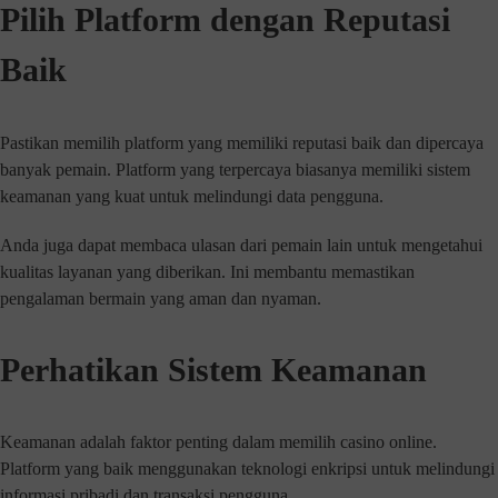
Pilih Platform dengan Reputasi
Baik
Pastikan memilih platform yang memiliki reputasi baik dan dipercaya
banyak pemain. Platform yang terpercaya biasanya memiliki sistem
keamanan yang kuat untuk melindungi data pengguna.
Anda juga dapat membaca ulasan dari pemain lain untuk mengetahui
kualitas layanan yang diberikan. Ini membantu memastikan
pengalaman bermain yang aman dan nyaman.
Perhatikan Sistem Keamanan
Keamanan adalah faktor penting dalam memilih casino online.
Platform yang baik menggunakan teknologi enkripsi untuk melindungi
informasi pribadi dan transaksi pengguna.