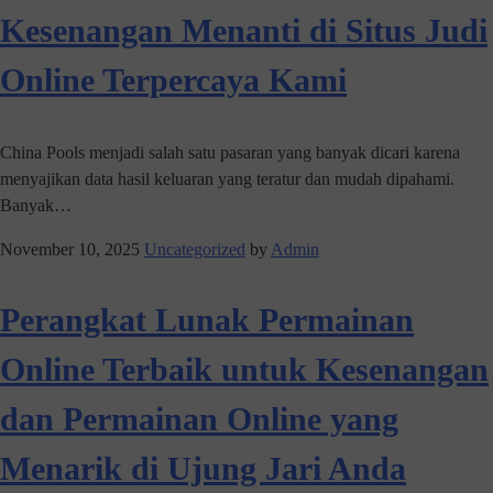
Kesenangan Menanti di Situs Judi
Online Terpercaya Kami
China Pools menjadi salah satu pasaran yang banyak dicari karena
menyajikan data hasil keluaran yang teratur dan mudah dipahami.
Banyak…
November 10, 2025
Uncategorized
by
Admin
Perangkat Lunak Permainan
Online Terbaik untuk Kesenangan
dan Permainan Online yang
Menarik di Ujung Jari Anda