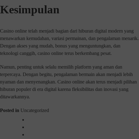
Kesimpulan
Casino online telah menjadi bagian dari hiburan digital modern yang
menawarkan kemudahan, variasi permainan, dan pengalaman menarik.
Dengan akses yang mudah, bonus yang menguntungkan, dan
teknologi canggih, casino online terus berkembang pesat.
Namun, penting untuk selalu memilih platform yang aman dan
terpercaya. Dengan begitu, pengalaman bermain akan menjadi lebih
nyaman dan menyenangkan. Casino online akan terus menjadi pilihan
hiburan populer di era digital karena fleksibilitas dan inovasi yang
ditawarkannya.
Posted in
Uncategorized