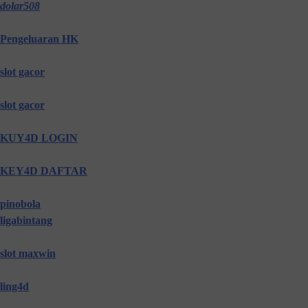
dolar508
Pengeluaran HK
slot gacor
slot gacor
KUY4D LOGIN
KEY4D DAFTAR
pinobola
ligabintang
slot maxwin
ling4d