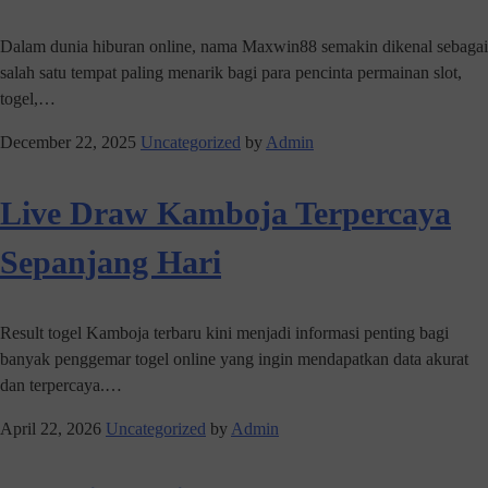
Dalam dunia hiburan online, nama Maxwin88 semakin dikenal sebagai
salah satu tempat paling menarik bagi para pencinta permainan slot,
togel,…
December 22, 2025
Uncategorized
by
Admin
Live Draw Kamboja Terpercaya
Sepanjang Hari
Result togel Kamboja terbaru kini menjadi informasi penting bagi
banyak penggemar togel online yang ingin mendapatkan data akurat
dan terpercaya.…
April 22, 2026
Uncategorized
by
Admin