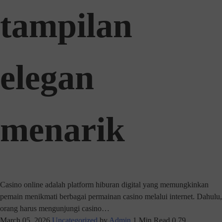
tampilan
elegan
menarik
Casino online adalah platform hiburan digital yang memungkinkan
pemain menikmati berbagai permainan casino melalui internet. Dahulu,
orang harus mengunjungi casino…
March 05, 2026
Uncategorized
by
Admin
1 Min Read
0
79