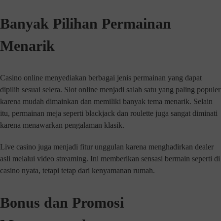
Banyak Pilihan Permainan
Menarik
Casino online menyediakan berbagai jenis permainan yang dapat
dipilih sesuai selera. Slot online menjadi salah satu yang paling populer
karena mudah dimainkan dan memiliki banyak tema menarik. Selain
itu, permainan meja seperti blackjack dan roulette juga sangat diminati
karena menawarkan pengalaman klasik.
Live casino juga menjadi fitur unggulan karena menghadirkan dealer
asli melalui video streaming. Ini memberikan sensasi bermain seperti di
casino nyata, tetapi tetap dari kenyamanan rumah.
Bonus dan Promosi