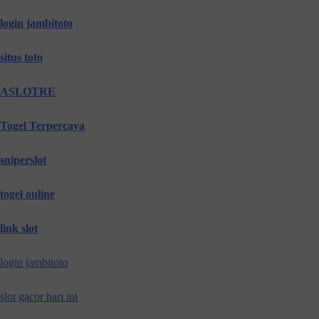
login jambitoto
situs toto
ASLOTRE
Togel Terpercaya
sniperslot
togel online
link slot
login jambitoto
slot gacor hari ini