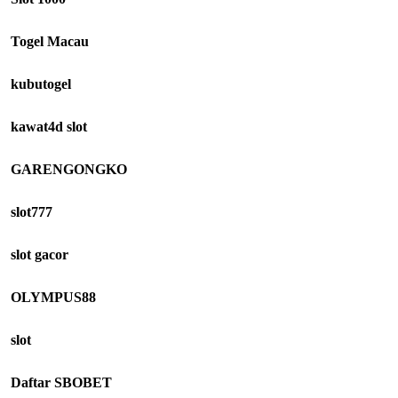
Togel Macau
kubutogel
kawat4d slot
GARENGONGKO
slot777
slot gacor
OLYMPUS88
slot
Daftar SBOBET