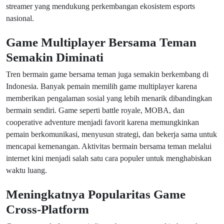
streamer yang mendukung perkembangan ekosistem esports
nasional.
Game Multiplayer Bersama Teman
Semakin Diminati
Tren bermain game bersama teman juga semakin berkembang di
Indonesia. Banyak pemain memilih game multiplayer karena
memberikan pengalaman sosial yang lebih menarik dibandingkan
bermain sendiri. Game seperti battle royale, MOBA, dan
cooperative adventure menjadi favorit karena memungkinkan
pemain berkomunikasi, menyusun strategi, dan bekerja sama untuk
mencapai kemenangan. Aktivitas bermain bersama teman melalui
internet kini menjadi salah satu cara populer untuk menghabiskan
waktu luang.
Meningkatnya Popularitas Game
Cross-Platform