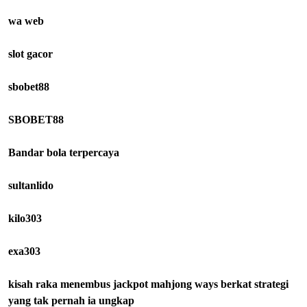
wa web
slot gacor
sbobet88
SBOBET88
Bandar bola terpercaya
sultanlido
kilo303
exa303
kisah raka menembus jackpot mahjong ways berkat strategi
yang tak pernah ia ungkap