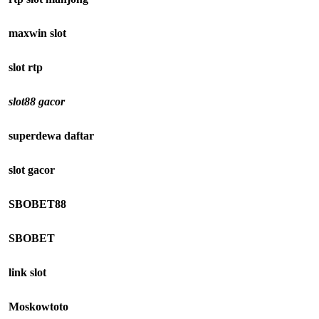
maxwin slot
slot rtp
slot88 gacor
superdewa daftar
slot gacor
SBOBET88
SBOBET
link slot
Moskowtoto