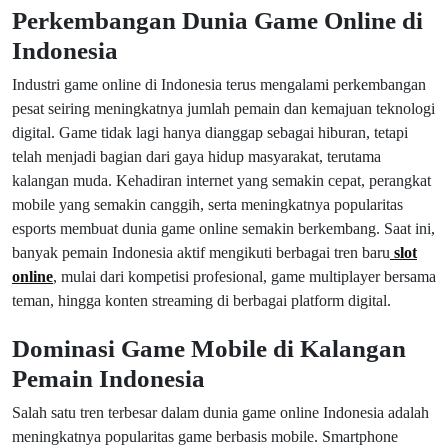
Perkembangan Dunia Game Online di
Indonesia
Industri game online di Indonesia terus mengalami perkembangan
pesat seiring meningkatnya jumlah pemain dan kemajuan teknologi
digital. Game tidak lagi hanya dianggap sebagai hiburan, tetapi
telah menjadi bagian dari gaya hidup masyarakat, terutama
kalangan muda. Kehadiran internet yang semakin cepat, perangkat
mobile yang semakin canggih, serta meningkatnya popularitas
esports membuat dunia game online semakin berkembang. Saat ini,
banyak pemain Indonesia aktif mengikuti berbagai tren baru
slot
online
, mulai dari kompetisi profesional, game multiplayer bersama
teman, hingga konten streaming di berbagai platform digital.
Dominasi Game Mobile di Kalangan
Pemain Indonesia
Salah satu tren terbesar dalam dunia game online Indonesia adalah
meningkatnya popularitas game berbasis mobile. Smartphone