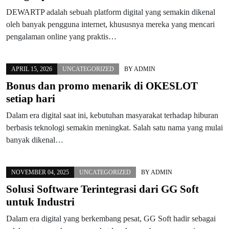
DEWARTP adalah sebuah platform digital yang semakin dikenal
oleh banyak pengguna internet, khususnya mereka yang mencari
pengalaman online yang praktis…
APRIL 15, 2026
UNCATEGORIZED
BY
ADMIN
Bonus dan promo menarik di OKESLOT
setiap hari
Dalam era digital saat ini, kebutuhan masyarakat terhadap hiburan
berbasis teknologi semakin meningkat. Salah satu nama yang mulai
banyak dikenal…
NOVEMBER 04, 2025
UNCATEGORIZED
BY
ADMIN
Solusi Software Terintegrasi dari GG Soft
untuk Industri
Dalam era digital yang berkembang pesat, GG Soft hadir sebagai