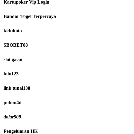
Kartupoker Vip Login
Bandar Togel Terpercaya
kidultoto
SBOBET88
slot gacor
toto123
link tunai138
pohon4d
dolar508
Pengeluaran HK