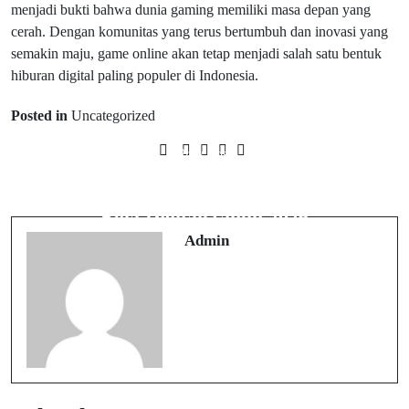
menjadi bukti bahwa dunia gaming memiliki masa depan yang
cerah. Dengan komunitas yang terus bertumbuh dan inovasi yang
semakin maju, game online akan tetap menjadi salah satu bentuk
hiburan digital paling populer di Indonesia.
Posted in
Uncategorized
Prev Post
Next Post
SBOBET Resmi Server Stabil dan
SBOBET dan Perkembangan Hiburan
Cepat
Bola Digital Tahun 2026
Admin