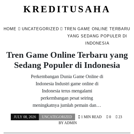
KREDITUSAHA
Skip
to
HOME
UNCATEGORIZED
TREN GAME ONLINE TERBARU
content
YANG SEDANG POPULER DI
INDONESIA
Tren Game Online Terbaru yang
Sedang Populer di Indonesia
Perkembangan Dunia Game Online di
Indonesia Industri game online di
Indonesia terus mengalami
perkembangan pesat seiring
meningkatnya jumlah pemain dan…
JULY 08, 2026
UNCATEGORIZED
1 MIN READ
0
23
BY
ADMIN