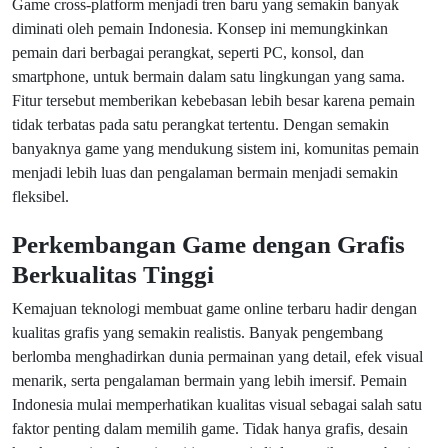
Game cross-platform menjadi tren baru yang semakin banyak
diminati oleh pemain Indonesia. Konsep ini memungkinkan
pemain dari berbagai perangkat, seperti PC, konsol, dan
smartphone, untuk bermain dalam satu lingkungan yang sama.
Fitur tersebut memberikan kebebasan lebih besar karena pemain
tidak terbatas pada satu perangkat tertentu. Dengan semakin
banyaknya game yang mendukung sistem ini, komunitas pemain
menjadi lebih luas dan pengalaman bermain menjadi semakin
fleksibel.
Perkembangan Game dengan Grafis
Berkualitas Tinggi
Kemajuan teknologi membuat game online terbaru hadir dengan
kualitas grafis yang semakin realistis. Banyak pengembang
berlomba menghadirkan dunia permainan yang detail, efek visual
menarik, serta pengalaman bermain yang lebih imersif. Pemain
Indonesia mulai memperhatikan kualitas visual sebagai salah satu
faktor penting dalam memilih game. Tidak hanya grafis, desain