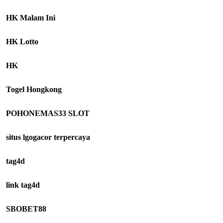
HK Malam Ini
HK Lotto
HK
Togel Hongkong
POHONEMAS33 SLOT
situs lgogacor terpercaya
tag4d
link tag4d
SBOBET88