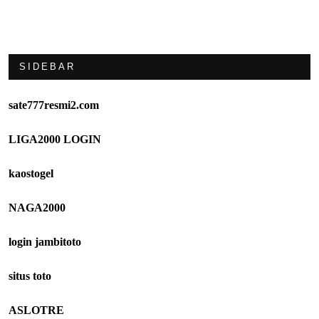
SIDEBAR
sate777resmi2.com
LIGA2000 LOGIN
kaostogel
NAGA2000
login jambitoto
situs toto
ASLOTRE