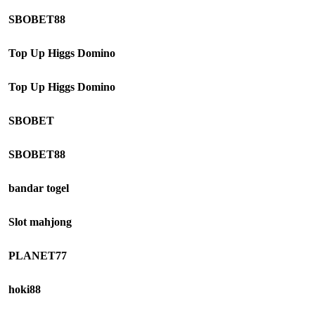
SBOBET88
Top Up Higgs Domino
Top Up Higgs Domino
SBOBET
SBOBET88
bandar togel
Slot mahjong
PLANET77
hoki88