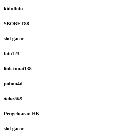
kidultoto
SBOBET88
slot gacor
toto123
link tunai138
pohon4d
dolar508
Pengeluaran HK
slot gacor