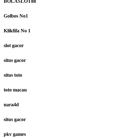
BOLASLOT88
Golbos No1
Klikfifa No 1
slot gacor
situs gacor
situs toto
toto macau
nara4d
situs gacor
pkv games