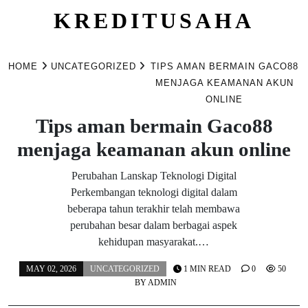
KREDITUSAHA
Skip
to
HOME
UNCATEGORIZED
TIPS AMAN BERMAIN GACO88
content
MENJAGA KEAMANAN AKUN
ONLINE
Tips aman bermain Gaco88
menjaga keamanan akun online
Perubahan Lanskap Teknologi Digital
Perkembangan teknologi digital dalam
beberapa tahun terakhir telah membawa
perubahan besar dalam berbagai aspek
kehidupan masyarakat.…
MAY 02, 2026
UNCATEGORIZED
1 MIN READ
0
50
BY
ADMIN