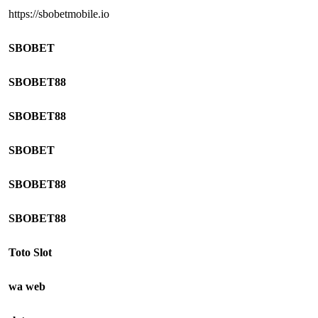
https://sbobetmobile.io
SBOBET
SBOBET88
SBOBET88
SBOBET
SBOBET88
SBOBET88
Toto Slot
wa web