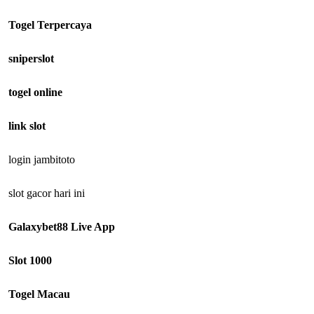
Togel Terpercaya
sniperslot
togel online
link slot
login jambitoto
slot gacor hari ini
Galaxybet88 Live App
Slot 1000
Togel Macau