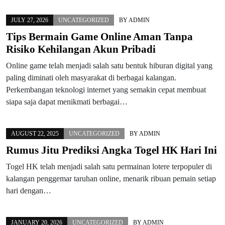
JULY 27, 2026
UNCATEGORIZED
BY
ADMIN
Tips Bermain Game Online Aman Tanpa
Risiko Kehilangan Akun Pribadi
Online game telah menjadi salah satu bentuk hiburan digital yang
paling diminati oleh masyarakat di berbagai kalangan.
Perkembangan teknologi internet yang semakin cepat membuat
siapa saja dapat menikmati berbagai…
AUGUST 22, 2025
UNCATEGORIZED
BY
ADMIN
Rumus Jitu Prediksi Angka Togel HK Hari Ini
Togel HK telah menjadi salah satu permainan lotere terpopuler di
kalangan penggemar taruhan online, menarik ribuan pemain setiap
hari dengan…
JANUARY 20, 2026
UNCATEGORIZED
BY
ADMIN