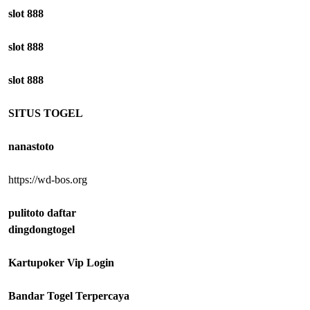
slot 888
slot 888
slot 888
SITUS TOGEL
nanastoto
https://wd-bos.org
pulitoto daftar
dingdongtogel
Kartupoker Vip Login
Bandar Togel Terpercaya