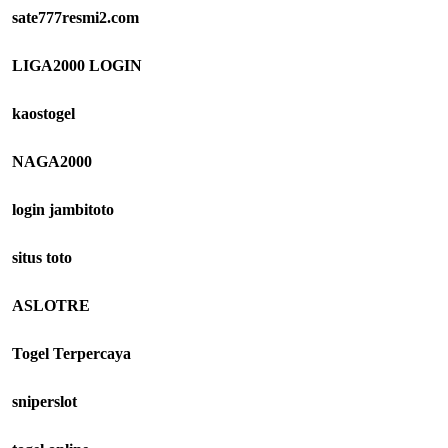
sate777resmi2.com
LIGA2000 LOGIN
kaostogel
NAGA2000
login jambitoto
situs toto
ASLOTRE
Togel Terpercaya
sniperslot