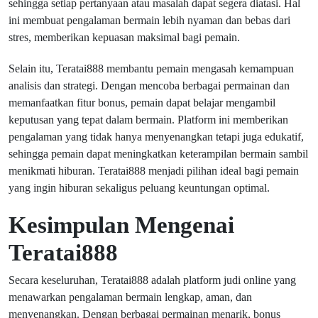
sehingga setiap pertanyaan atau masalah dapat segera diatasi. Hal
ini membuat pengalaman bermain lebih nyaman dan bebas dari
stres, memberikan kepuasan maksimal bagi pemain.
Selain itu, Teratai888 membantu pemain mengasah kemampuan
analisis dan strategi. Dengan mencoba berbagai permainan dan
memanfaatkan fitur bonus, pemain dapat belajar mengambil
keputusan yang tepat dalam bermain. Platform ini memberikan
pengalaman yang tidak hanya menyenangkan tetapi juga edukatif,
sehingga pemain dapat meningkatkan keterampilan bermain sambil
menikmati hiburan. Teratai888 menjadi pilihan ideal bagi pemain
yang ingin hiburan sekaligus peluang keuntungan optimal.
Kesimpulan Mengenai
Teratai888
Secara keseluruhan, Teratai888 adalah platform judi online yang
menawarkan pengalaman bermain lengkap, aman, dan
menyenangkan. Dengan berbagai permainan menarik, bonus