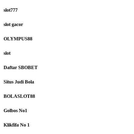
slot777
slot gacor
OLYMPUS88
slot
Daftar SBOBET
Situs Judi Bola
BOLASLOT88
Golbos No1
Klikfifa No 1