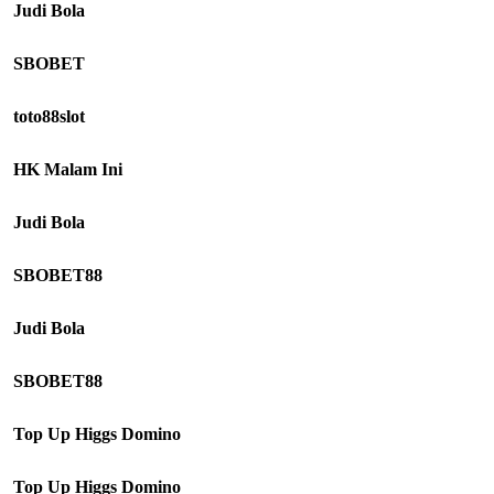
Judi Bola
SBOBET
toto88slot
HK Malam Ini
Judi Bola
SBOBET88
Judi Bola
SBOBET88
Top Up Higgs Domino
Top Up Higgs Domino