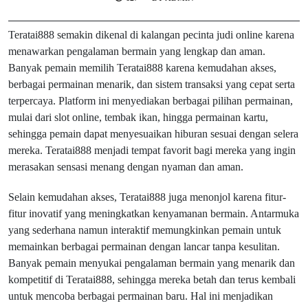
Teratai888 semakin dikenal di kalangan pecinta judi online karena
menawarkan pengalaman bermain yang lengkap dan aman.
Banyak pemain memilih Teratai888 karena kemudahan akses,
berbagai permainan menarik, dan sistem transaksi yang cepat serta
terpercaya. Platform ini menyediakan berbagai pilihan permainan,
mulai dari slot online, tembak ikan, hingga permainan kartu,
sehingga pemain dapat menyesuaikan hiburan sesuai dengan selera
mereka. Teratai888 menjadi tempat favorit bagi mereka yang ingin
merasakan sensasi menang dengan nyaman dan aman.
Selain kemudahan akses, Teratai888 juga menonjol karena fitur-
fitur inovatif yang meningkatkan kenyamanan bermain. Antarmuka
yang sederhana namun interaktif memungkinkan pemain untuk
memainkan berbagai permainan dengan lancar tanpa kesulitan.
Banyak pemain menyukai pengalaman bermain yang menarik dan
kompetitif di Teratai888, sehingga mereka betah dan terus kembali
untuk mencoba berbagai permainan baru. Hal ini menjadikan