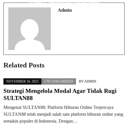
Across Multiple Industries
Admin
Related Posts
NOVEMBER 16, 2025
UNCATEGORIZED
BY
ADMIN
Strategi Mengelola Modal Agar Tidak Rugi
SULTAN88
Mengenal SULTAN88: Platform Hiburan Online Terpercaya
SULTAN88 telah menjadi salah satu platform hiburan online yang
semakin populer di Indonesia. Dengan…