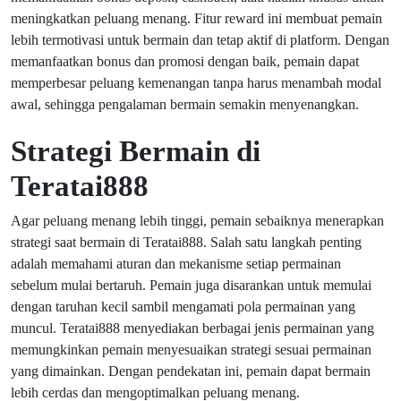
meningkatkan peluang menang. Fitur reward ini membuat pemain
lebih termotivasi untuk bermain dan tetap aktif di platform. Dengan
memanfaatkan bonus dan promosi dengan baik, pemain dapat
memperbesar peluang kemenangan tanpa harus menambah modal
awal, sehingga pengalaman bermain semakin menyenangkan.
Strategi Bermain di
Teratai888
Agar peluang menang lebih tinggi, pemain sebaiknya menerapkan
strategi saat bermain di Teratai888. Salah satu langkah penting
adalah memahami aturan dan mekanisme setiap permainan
sebelum mulai bertaruh. Pemain juga disarankan untuk memulai
dengan taruhan kecil sambil mengamati pola permainan yang
muncul. Teratai888 menyediakan berbagai jenis permainan yang
memungkinkan pemain menyesuaikan strategi sesuai permainan
yang dimainkan. Dengan pendekatan ini, pemain dapat bermain
lebih cerdas dan mengoptimalkan peluang menang.