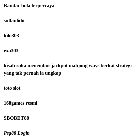
Bandar bola terpercaya
sultanlido
kilo303
exa303
kisah raka menembus jackpot mahjong ways berkat strategi
yang tak pernah ia ungkap
toto slot
168games resmi
SBOBET88
Psg88 Login