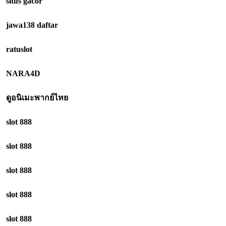
situs gacor
jawa138 daftar
ratuslot
NARA4D
ดูอนิเมะพากย์ไทย
slot 888
slot 888
slot 888
slot 888
slot 888