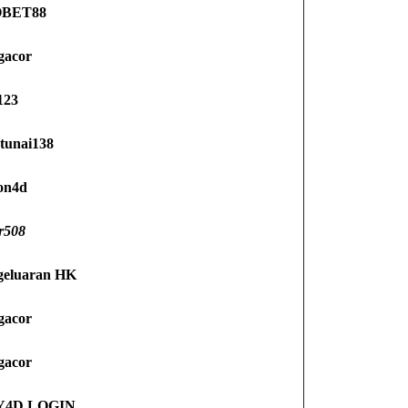
OBET88
 gacor
123
 tunai138
on4d
r508
geluaran HK
 gacor
 gacor
Y4D LOGIN