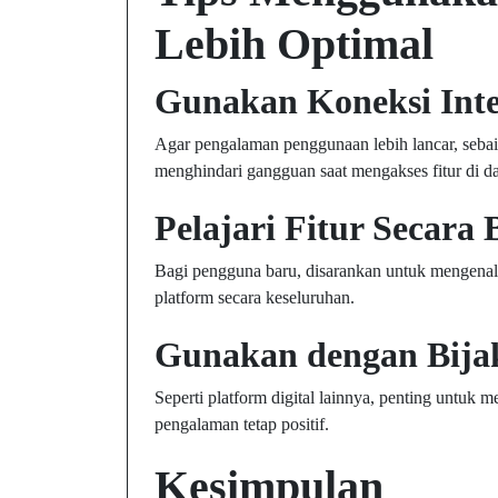
Lebih Optimal
Gunakan Koneksi Inte
Agar pengalaman penggunaan lebih lancar, sebai
menghindari gangguan saat mengakses fitur di d
Pelajari Fitur Secara
Bagi pengguna baru, disarankan untuk mengenali 
platform secara keseluruhan.
Gunakan dengan Bija
Seperti platform digital lainnya, penting untuk
pengalaman tetap positif.
Kesimpulan