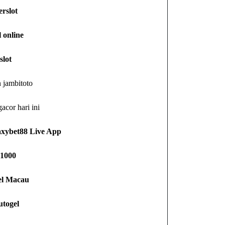
erslot
l online
slot
n jambitoto
gacor hari ini
axybet88 Live App
 1000
el Macau
togel