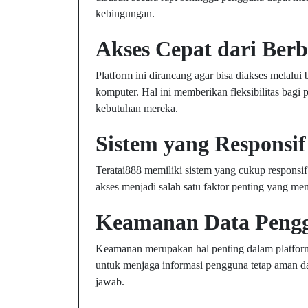
kebingungan.
Akses Cepat dari Ber
Platform ini dirancang agar bisa diakses melalui
komputer. Hal ini memberikan fleksibilitas bagi
kebutuhan mereka.
Sistem yang Responsif
Teratai888 memiliki sistem yang cukup responsif 
akses menjadi salah satu faktor penting yang m
Keamanan Data Peng
Keamanan merupakan hal penting dalam platform
untuk menjaga informasi pengguna tetap aman da
jawab.