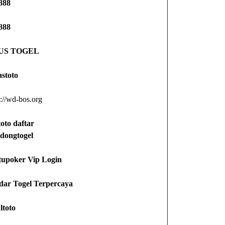
 888
 888
US TOGEL
stoto
s://wd-bos.org
toto daftar
dongtogel
tupoker Vip Login
dar Togel Terpercaya
ltoto