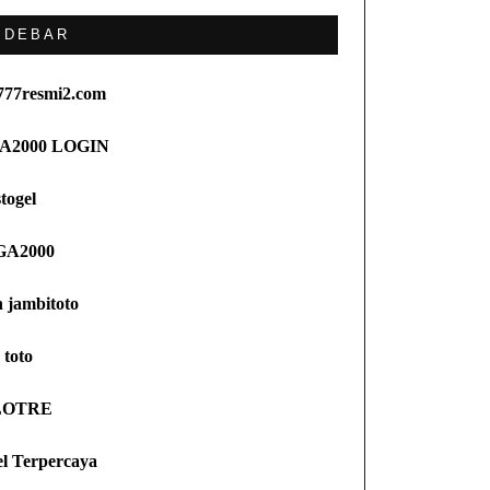
IDEBAR
777resmi2.com
A2000 LOGIN
togel
A2000
n jambitoto
 toto
LOTRE
l Terpercaya