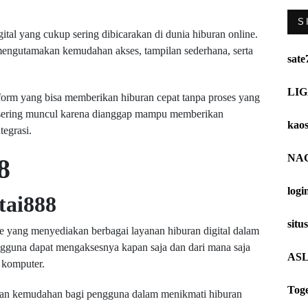
S
gital yang cukup sering dibicarakan di dunia hiburan online.
mengutamakan kemudahan akses, tampilan sederhana, serta
sate
LIG
atform yang bisa memberikan hiburan cepat tanpa proses yang
g sering muncul karena dianggap mampu memberikan
kaos
tegrasi.
NAG
8
logi
tai888
situs
ne yang menyediakan berbagai layanan hiburan digital dalam
engguna dapat mengaksesnya kapan saja dan dari mana saja
AS
 komputer.
Toge
ikan kemudahan bagi pengguna dalam menikmati hiburan