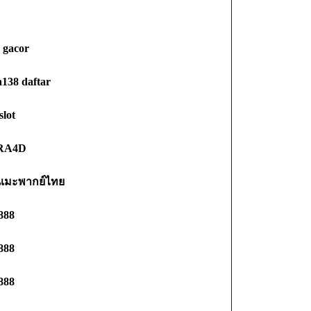
s gacor
138 daftar
slot
RA4D
นิเมะพากย์ไทย
 888
 888
 888