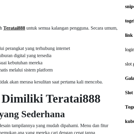
snip
toge
ah
Teratai888
untuk semua kalangan pengguna. Secara umum,
link 
i perangkat yang terhubung internet
logi
iburan digital yang tersedia
suai kebutuhan mereka
slot 
atis melalui sistem platform
Gal
idak akan merasa kesulitan saat pertama kali mencoba.
Slot
Dimiliki Teratai888
Tog
yang Sederhana
kubu
desain tampilannya yang mudah dipahami. Menu dan fitur
enemukan apa yang mereka cari dengan cepat tanpa