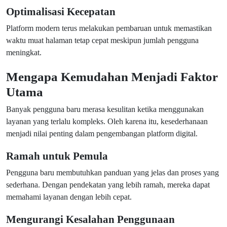
Optimalisasi Kecepatan
Platform modern terus melakukan pembaruan untuk memastikan
waktu muat halaman tetap cepat meskipun jumlah pengguna
meningkat.
Mengapa Kemudahan Menjadi Faktor
Utama
Banyak pengguna baru merasa kesulitan ketika menggunakan
layanan yang terlalu kompleks. Oleh karena itu, kesederhanaan
menjadi nilai penting dalam pengembangan platform digital.
Ramah untuk Pemula
Pengguna baru membutuhkan panduan yang jelas dan proses yang
sederhana. Dengan pendekatan yang lebih ramah, mereka dapat
memahami layanan dengan lebih cepat.
Mengurangi Kesalahan Penggunaan