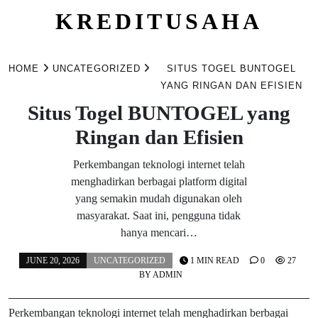
KREDITUSAHA
Skip
to
HOME
UNCATEGORIZED
SITUS TOGEL BUNTOGEL
content
YANG RINGAN DAN EFISIEN
Situs Togel BUNTOGEL yang
Ringan dan Efisien
Perkembangan teknologi internet telah
menghadirkan berbagai platform digital
yang semakin mudah digunakan oleh
masyarakat. Saat ini, pengguna tidak
hanya mencari…
JUNE 20, 2026
UNCATEGORIZED
1 MIN READ
0
27
BY
ADMIN
Perkembangan teknologi internet telah menghadirkan berbagai