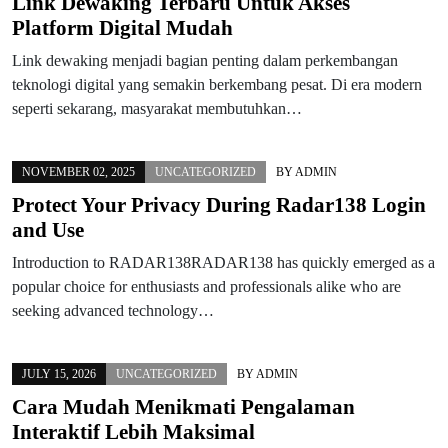
Link Dewaking Terbaru Untuk Akses
Platform Digital Mudah
Link dewaking menjadi bagian penting dalam perkembangan
teknologi digital yang semakin berkembang pesat. Di era modern
seperti sekarang, masyarakat membutuhkan…
NOVEMBER 02, 2025
UNCATEGORIZED
BY
ADMIN
Protect Your Privacy During Radar138 Login
and Use
Introduction to RADAR138RADAR138 has quickly emerged as a
popular choice for enthusiasts and professionals alike who are
seeking advanced technology…
JULY 15, 2026
UNCATEGORIZED
BY
ADMIN
Cara Mudah Menikmati Pengalaman
Interaktif Lebih Maksimal