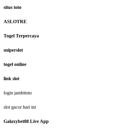
situs toto
ASLOTRE
Togel Terpercaya
sniperslot
togel online
link slot
login jambitoto
slot gacor hari ini
Galaxybet88 Live App