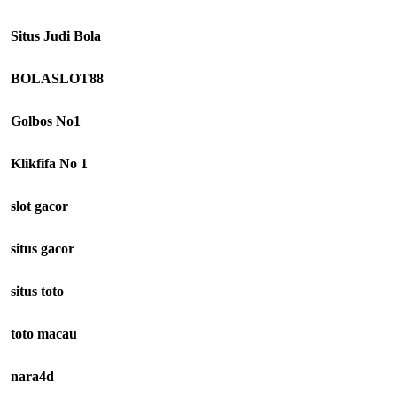
Situs Judi Bola
BOLASLOT88
Golbos No1
Klikfifa No 1
slot gacor
situs gacor
situs toto
toto macau
nara4d