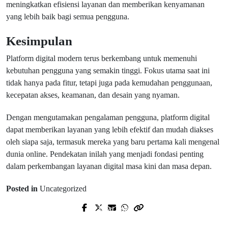
meningkatkan efisiensi layanan dan memberikan kenyamanan
yang lebih baik bagi semua pengguna.
Kesimpulan
Platform digital modern terus berkembang untuk memenuhi
kebutuhan pengguna yang semakin tinggi. Fokus utama saat ini
tidak hanya pada fitur, tetapi juga pada kemudahan penggunaan,
kecepatan akses, keamanan, dan desain yang nyaman.
Dengan mengutamakan pengalaman pengguna, platform digital
dapat memberikan layanan yang lebih efektif dan mudah diakses
oleh siapa saja, termasuk mereka yang baru pertama kali mengenal
dunia online. Pendekatan inilah yang menjadi fondasi penting
dalam perkembangan layanan digital masa kini dan masa depan.
Posted in
Uncategorized
Next Post
Prev Post
Innovative Solutions Enhancing
Sistem Andal Yang Mendukung