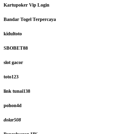
Kartupoker Vip Login
Bandar Togel Terpercaya
kidultoto
SBOBET88
slot gacor
toto123
link tunai138
pohon4d
dolar508