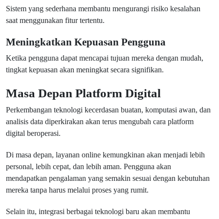
Sistem yang sederhana membantu mengurangi risiko kesalahan
saat menggunakan fitur tertentu.
Meningkatkan Kepuasan Pengguna
Ketika pengguna dapat mencapai tujuan mereka dengan mudah,
tingkat kepuasan akan meningkat secara signifikan.
Masa Depan Platform Digital
Perkembangan teknologi kecerdasan buatan, komputasi awan, dan
analisis data diperkirakan akan terus mengubah cara platform
digital beroperasi.
Di masa depan, layanan online kemungkinan akan menjadi lebih
personal, lebih cepat, dan lebih aman. Pengguna akan
mendapatkan pengalaman yang semakin sesuai dengan kebutuhan
mereka tanpa harus melalui proses yang rumit.
Selain itu, integrasi berbagai teknologi baru akan membantu