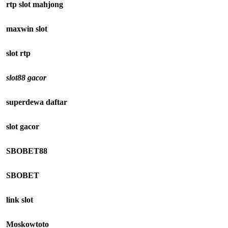
rtp slot mahjong
maxwin slot
slot rtp
slot88 gacor
superdewa daftar
slot gacor
SBOBET88
SBOBET
link slot
Moskowtoto