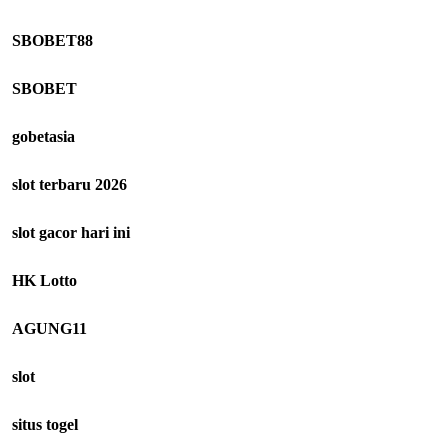
SBOBET88
SBOBET
gobetasia
slot terbaru 2026
slot gacor hari ini
HK Lotto
AGUNG11
slot
situs togel