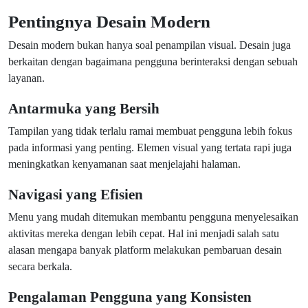
Pentingnya Desain Modern
Desain modern bukan hanya soal penampilan visual. Desain juga
berkaitan dengan bagaimana pengguna berinteraksi dengan sebuah
layanan.
Antarmuka yang Bersih
Tampilan yang tidak terlalu ramai membuat pengguna lebih fokus
pada informasi yang penting. Elemen visual yang tertata rapi juga
meningkatkan kenyamanan saat menjelajahi halaman.
Navigasi yang Efisien
Menu yang mudah ditemukan membantu pengguna menyelesaikan
aktivitas mereka dengan lebih cepat. Hal ini menjadi salah satu
alasan mengapa banyak platform melakukan pembaruan desain
secara berkala.
Pengalaman Pengguna yang Konsisten