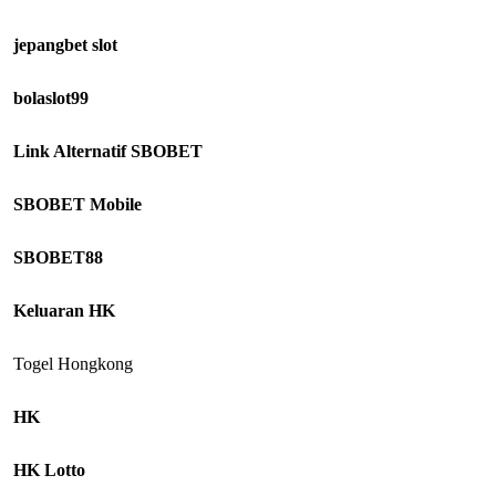
jepangbet slot
bolaslot99
Link Alternatif SBOBET
SBOBET Mobile
SBOBET88
Keluaran HK
Togel Hongkong
HK
HK Lotto