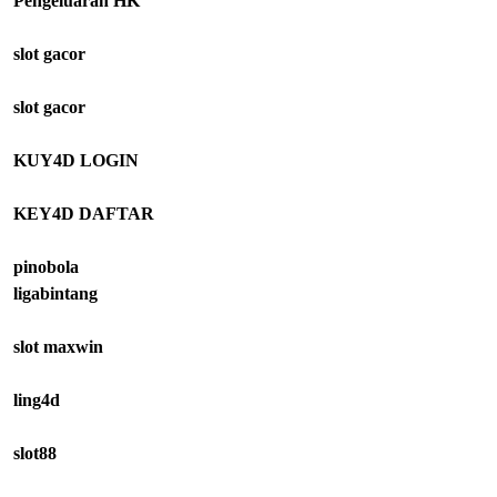
Pengeluaran HK
slot gacor
slot gacor
KUY4D LOGIN
KEY4D DAFTAR
pinobola
ligabintang
slot maxwin
ling4d
slot88