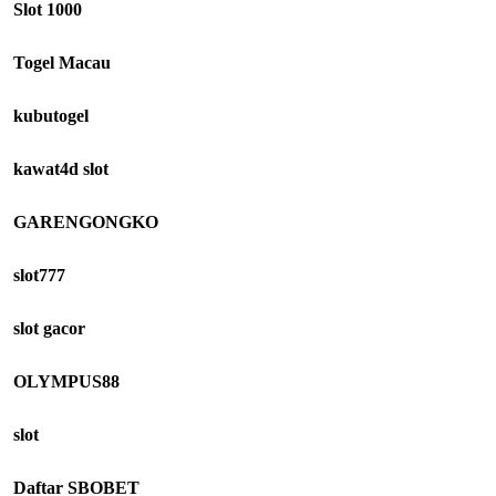
Slot 1000
Togel Macau
kubutogel
kawat4d slot
GARENGONGKO
slot777
slot gacor
OLYMPUS88
slot
Daftar SBOBET