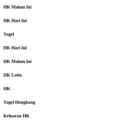
HK Malam Ini
HK Hari Ini
Togel
HK Hari Ini
HK Malam Ini
HK Lotto
HK
Togel Hongkong
Keluaran HK