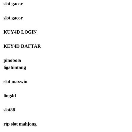
slot gacor
slot gacor
KUY4D LOGIN
KEY4D DAFTAR
pinobola
ligabintang
slot maxwin
ling4d
slot88
rtp slot mahjong