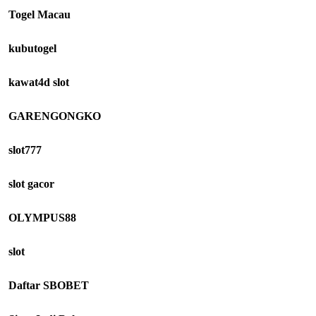
Togel Macau
kubutogel
kawat4d slot
GARENGONGKO
slot777
slot gacor
OLYMPUS88
slot
Daftar SBOBET