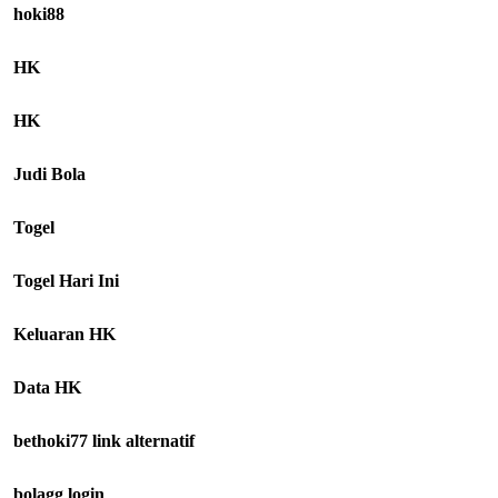
hoki88
HK
HK
Judi Bola
Togel
Togel Hari Ini
Keluaran HK
Data HK
bethoki77 link alternatif
bolagg login