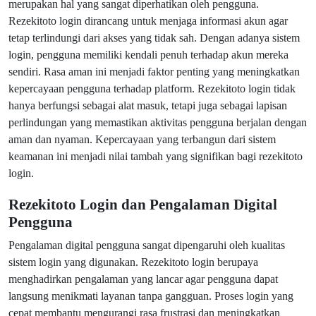
merupakan hal yang sangat diperhatikan oleh pengguna.
Rezekitoto login dirancang untuk menjaga informasi akun agar
tetap terlindungi dari akses yang tidak sah. Dengan adanya sistem
login, pengguna memiliki kendali penuh terhadap akun mereka
sendiri. Rasa aman ini menjadi faktor penting yang meningkatkan
kepercayaan pengguna terhadap platform. Rezekitoto login tidak
hanya berfungsi sebagai alat masuk, tetapi juga sebagai lapisan
perlindungan yang memastikan aktivitas pengguna berjalan dengan
aman dan nyaman. Kepercayaan yang terbangun dari sistem
keamanan ini menjadi nilai tambah yang signifikan bagi rezekitoto
login.
Rezekitoto Login dan Pengalaman Digital
Pengguna
Pengalaman digital pengguna sangat dipengaruhi oleh kualitas
sistem login yang digunakan. Rezekitoto login berupaya
menghadirkan pengalaman yang lancar agar pengguna dapat
langsung menikmati layanan tanpa gangguan. Proses login yang
cepat membantu mengurangi rasa frustrasi dan meningkatkan