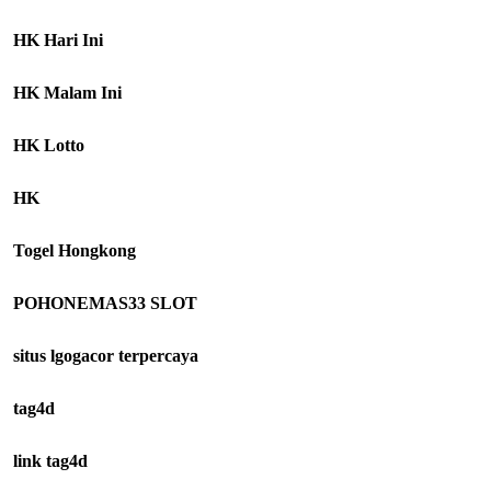
HK Hari Ini
HK Malam Ini
HK Lotto
HK
Togel Hongkong
POHONEMAS33 SLOT
situs lgogacor terpercaya
tag4d
link tag4d