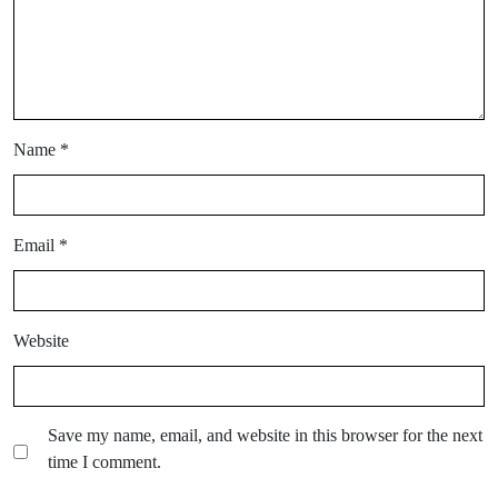
Name
*
Email
*
Website
Save my name, email, and website in this browser for the next
time I comment.