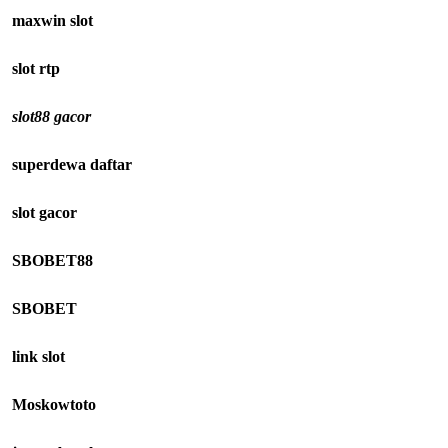
maxwin slot
slot rtp
slot88 gacor
superdewa daftar
slot gacor
SBOBET88
SBOBET
link slot
Moskowtoto