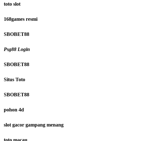
toto slot
168games resmi
SBOBET88
Psg88 Login
SBOBET88
Situs Toto
SBOBET88
pohon 4d
slot gacor gampang menang
toto macau