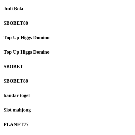
Judi Bola
SBOBET88
Top Up Higgs Domino
Top Up Higgs Domino
SBOBET
SBOBET88
bandar togel
Slot mahjong
PLANET77