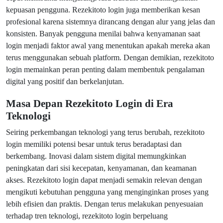
kepuasan pengguna. Rezekitoto login juga memberikan kesan
profesional karena sistemnya dirancang dengan alur yang jelas dan
konsisten. Banyak pengguna menilai bahwa kenyamanan saat
login menjadi faktor awal yang menentukan apakah mereka akan
terus menggunakan sebuah platform. Dengan demikian, rezekitoto
login memainkan peran penting dalam membentuk pengalaman
digital yang positif dan berkelanjutan.
Masa Depan Rezekitoto Login di Era
Teknologi
Seiring perkembangan teknologi yang terus berubah, rezekitoto
login memiliki potensi besar untuk terus beradaptasi dan
berkembang. Inovasi dalam sistem digital memungkinkan
peningkatan dari sisi kecepatan, kenyamanan, dan keamanan
akses. Rezekitoto login dapat menjadi semakin relevan dengan
mengikuti kebutuhan pengguna yang menginginkan proses yang
lebih efisien dan praktis. Dengan terus melakukan penyesuaian
terhadap tren teknologi, rezekitoto login berpeluang