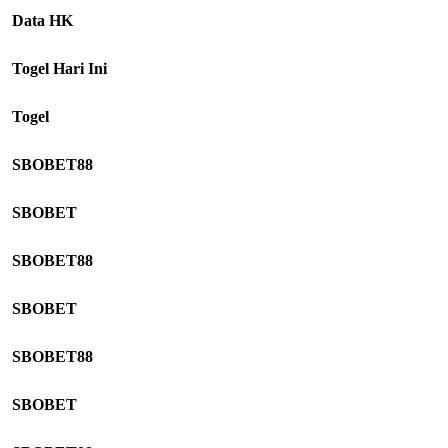
Data HK
Togel Hari Ini
Togel
SBOBET88
SBOBET
SBOBET88
SBOBET
SBOBET88
SBOBET