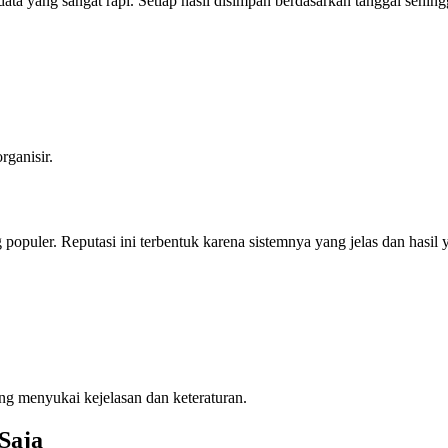
ata yang sangat rapi. Setiap hasil disimpan berdasarkan tanggal sehin
rganisir.
g populer. Reputasi ini terbentuk karena sistemnya yang jelas dan hasil
ng menyukai kejelasan dan keteraturan.
Saja