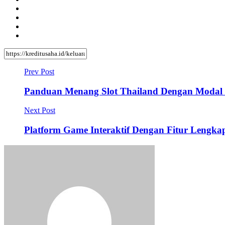
Prev Post
Panduan Menang Slot Thailand Dengan Modal 
Next Post
Platform Game Interaktif Dengan Fitur Lengka