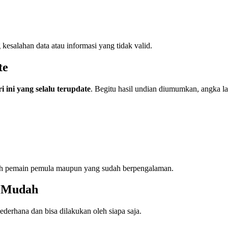
kesalahan data atau informasi yang tidak valid.
te
i ini yang selalu terupdate
. Begitu hasil undian diumumkan, angka la
oleh pemain pemula maupun yang sudah berpengalaman.
n Mudah
derhana dan bisa dilakukan oleh siapa saja.