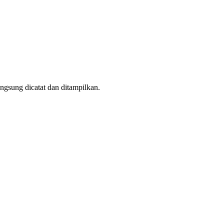
ngsung dicatat dan ditampilkan.