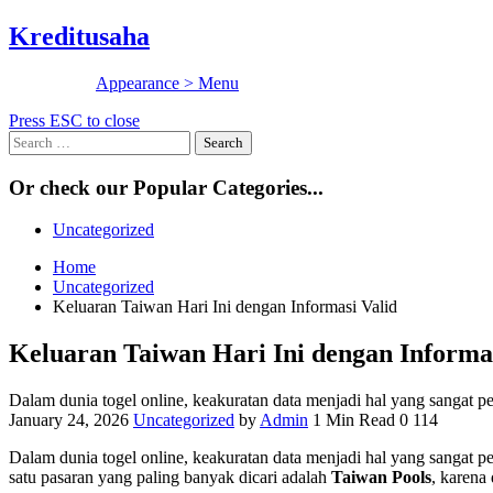
Skip
Kreditusaha
to
content
Go to
Appearance > Menu
to set "Primary Menu"
Press ESC to close
Search
for:
Or check our Popular Categories...
Uncategorized
Home
Uncategorized
Keluaran Taiwan Hari Ini dengan Informasi Valid
Keluaran Taiwan Hari Ini dengan Informas
Dalam dunia togel online, keakuratan data menjadi hal yang sangat p
January 24, 2026
Uncategorized
by
Admin
1 Min Read
0
114
Dalam dunia togel online, keakuratan data menjadi hal yang sangat p
satu pasaran yang paling banyak dicari adalah
Taiwan Pools
, karena