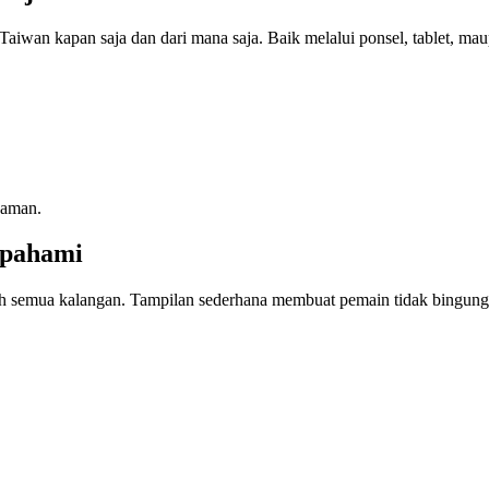
iwan kapan saja dan dari mana saja. Baik melalui ponsel, tablet, mau
gaman.
ipahami
h semua kalangan. Tampilan sederhana membuat pemain tidak bingung 