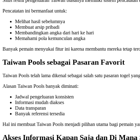
Situs resmi pengeluaran Taiwan biasanya memiliki sistem pencatatan d
Pencatatan ini bermanfaat untuk:
Melihat hasil sebelumnya
Membuat arsip pribadi
Membandingkan angka dari hari ke hari
Memahami pola kemunculan angka
Banyak pemain menyukai fitur ini karena membantu mereka tetap tero
Taiwan Pools sebagai Pasaran Favorit
Taiwan Pools telah lama dikenal sebagai salah satu pasaran togel yan
Alasan Taiwan Pools banyak diminati:
Jadwal pengeluaran konsisten
Informasi mudah diakses
Data transparan
Banyak referensi tersedia
Hal ini membuat Taiwan Pools menjadi pilihan utama bagi pemain ya
Akses Informasi Kapan Saja dan Di Mana 