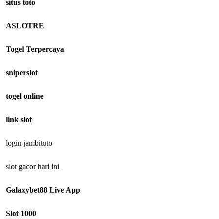
situs toto
ASLOTRE
Togel Terpercaya
sniperslot
togel online
link slot
login jambitoto
slot gacor hari ini
Galaxybet88 Live App
Slot 1000