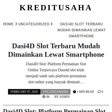
KREDITUSAHA
Skip
to
HOME
UNCATEGORIZED
DASI4D SLOT TERBARU
content
MUDAH DIMAINKAN LEWAT
SMARTPHONE
Dasi4D Slot Terbaru Mudah
Dimainkan Lewat Smartphone
Dasi4D Slot: Platform Permainan Slot
Online Terpercaya Dasi4d slot telah
menjadi salah satu platform permainan
slot online yang banyak diminati…
FEBRUARY 07, 2026
UNCATEGORIZED
1 MIN READ
0
84
BY
ADMIN
Dasi4D Slot: Platform Permainan Slot