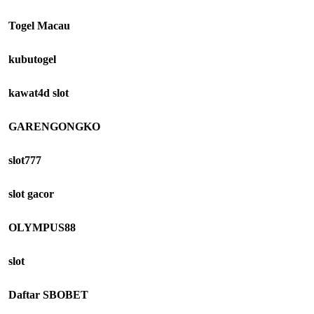
Togel Macau
kubutogel
kawat4d slot
GARENGONGKO
slot777
slot gacor
OLYMPUS88
slot
Daftar SBOBET