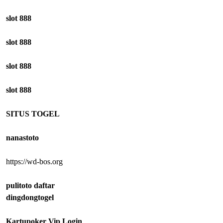
slot 888
slot 888
slot 888
slot 888
SITUS TOGEL
nanastoto
https://wd-bos.org
pulitoto daftar
dingdongtogel
Kartupoker Vip Login