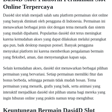
Online Terpercaya
Dasi4d slot telah menjadi salah satu platform permainan slot online
yang banyak diminati oleh pengguna di Indonesia. Permainan ini
menawarkan berbagai jenis slot dengan tema menarik dan sistem
yang mudah dipahami. Popularitas dasi4d slot terus meningkat
karena kemudahan akses yang dapat dilakukan melalui perangkat
apa pun, baik desktop maupun ponsel. Banyak pengguna
menyukai platform ini karena memberikan pengalaman bermain
yang fleksibel, aman, dan menyenangkan kapan saja.
Selain kemudahan akses, dasi4d slot menawarkan berbagai pilihan
permainan yang bervariasi. Setiap permainan memiliki fitur dan
bonus berbeda, sehingga pemain tidak mudah bosan. Tema
permainan yang menarik, grafis yang baik, serta animasi yang
interaktif menjadikan dasi4d slot pilihan utama bagi mereka yang
ingin hiburan online yang praktis namun tetap menghibur.
Keuntungan Bermain Dasi4D Slot