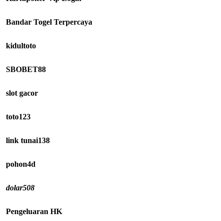
Bandar Togel Terpercaya
kidultoto
SBOBET88
slot gacor
toto123
link tunai138
pohon4d
dolar508
Pengeluaran HK