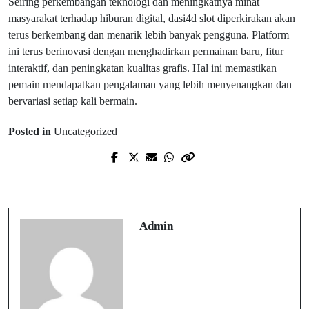
Seiring perkembangan teknologi dan meningkatnya minat
masyarakat terhadap hiburan digital, dasi4d slot diperkirakan akan
terus berkembang dan menarik lebih banyak pengguna. Platform
ini terus berinovasi dengan menghadirkan permainan baru, fitur
interaktif, dan peningkatan kualitas grafis. Hal ini memastikan
pemain mendapatkan pengalaman yang lebih menyenangkan dan
bervariasi setiap kali bermain.
Posted in
Uncategorized
Prev Post
Next Post
Tempat bermain angka dengan
Tempat Taruhan Olahraga Dengan
layanan ramah
Sistem Terbaik
Admin