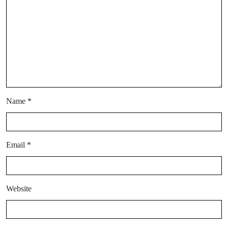
Name
*
Email
*
Website