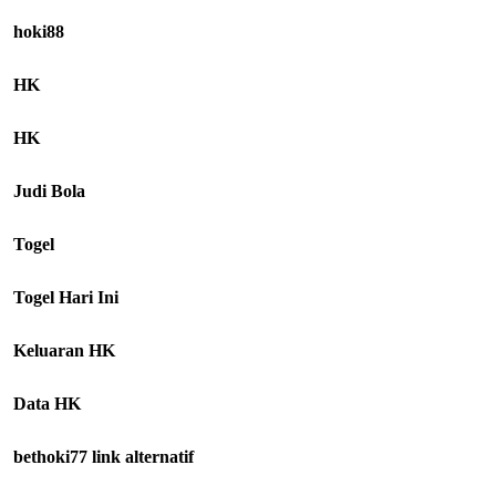
hoki88
HK
HK
Judi Bola
Togel
Togel Hari Ini
Keluaran HK
Data HK
bethoki77 link alternatif