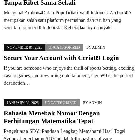
Tanpa Ribet Sama Sekali
Mengenal Ambon4D dan Popularitasnya di IndonesiaAmbon4D
merupakan salah satu platform permainan dan taruhan yang
semakin populer di Indonesia. Keberadaannya banyak…
NOVEMBER 01, 2025
UNCATEGORIZED
BY
ADMIN
Secure Your Account with Ceria89 Login
If you are someone who enjoys the thrill of sports betting, exciting
casino games, and rewarding entertainment, Ceria89 is the perfect
destination…
JANUARY 08, 2026
UNCATEGORIZED
BY
ADMIN
Rahasia Menebak Nomor Dengan
Perhitungan Matematika Tepat
Pengeluaran SDY: Panduan Lengkap Memahami Hasil Togel
Sydney Pengeluaran SDY adalah informasi resmi yang