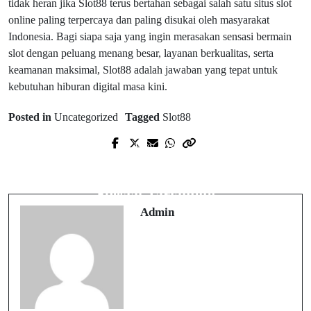
tidak heran jika Slot88 terus bertahan sebagai salah satu situs slot
online paling terpercaya dan paling disukai oleh masyarakat
Indonesia. Bagi siapa saja yang ingin merasakan sensasi bermain
slot dengan peluang menang besar, layanan berkualitas, serta
keamanan maksimal, Slot88 adalah jawaban yang tepat untuk
kebutuhan hiburan digital masa kini.
Posted in
Uncategorized
Tagged
Slot88
Prev Post
Next Post
Unleash Your Luck Today With
Main Lebih Seru Dengan Promo
SURYA88 Platform
Spesial Tariantoto
Admin