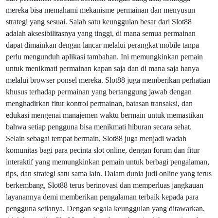
mereka bisa memahami mekanisme permainan dan menyusun
strategi yang sesuai. Salah satu keunggulan besar dari Slot88
adalah aksesibilitasnya yang tinggi, di mana semua permainan
dapat dimainkan dengan lancar melalui perangkat mobile tanpa
perlu mengunduh aplikasi tambahan. Ini memungkinkan pemain
untuk menikmati permainan kapan saja dan di mana saja hanya
melalui browser ponsel mereka. Slot88 juga memberikan perhatian
khusus terhadap permainan yang bertanggung jawab dengan
menghadirkan fitur kontrol permainan, batasan transaksi, dan
edukasi mengenai manajemen waktu bermain untuk memastikan
bahwa setiap pengguna bisa menikmati hiburan secara sehat.
Selain sebagai tempat bermain, Slot88 juga menjadi wadah
komunitas bagi para pecinta slot online, dengan forum dan fitur
interaktif yang memungkinkan pemain untuk berbagi pengalaman,
tips, dan strategi satu sama lain. Dalam dunia judi online yang terus
berkembang, Slot88 terus berinovasi dan memperluas jangkauan
layanannya demi memberikan pengalaman terbaik kepada para
pengguna setianya. Dengan segala keunggulan yang ditawarkan,