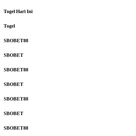
Togel Hari Ini
Togel
SBOBET88
SBOBET
SBOBET88
SBOBET
SBOBET88
SBOBET
SBOBET88