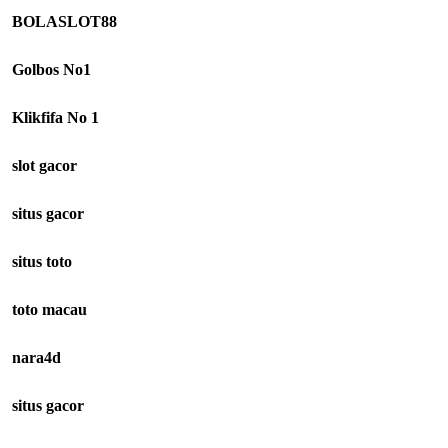
BOLASLOT88
Golbos No1
Klikfifa No 1
slot gacor
situs gacor
situs toto
toto macau
nara4d
situs gacor