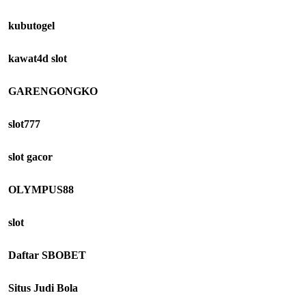
kubutogel
kawat4d slot
GARENGONGKO
slot777
slot gacor
OLYMPUS88
slot
Daftar SBOBET
Situs Judi Bola