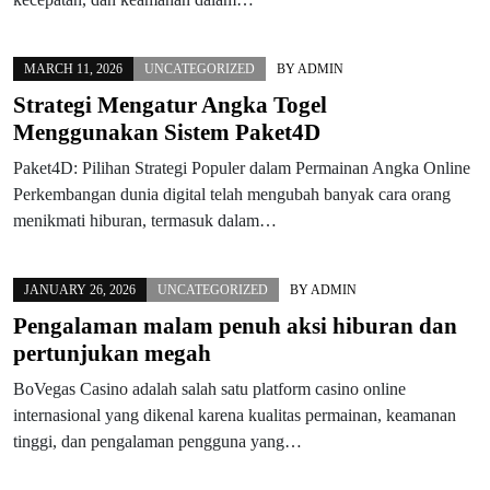
MARCH 11, 2026
UNCATEGORIZED
BY
ADMIN
Strategi Mengatur Angka Togel
Menggunakan Sistem Paket4D
Paket4D: Pilihan Strategi Populer dalam Permainan Angka Online
Perkembangan dunia digital telah mengubah banyak cara orang
menikmati hiburan, termasuk dalam…
JANUARY 26, 2026
UNCATEGORIZED
BY
ADMIN
Pengalaman malam penuh aksi hiburan dan
pertunjukan megah
BoVegas Casino adalah salah satu platform casino online
internasional yang dikenal karena kualitas permainan, keamanan
tinggi, dan pengalaman pengguna yang…