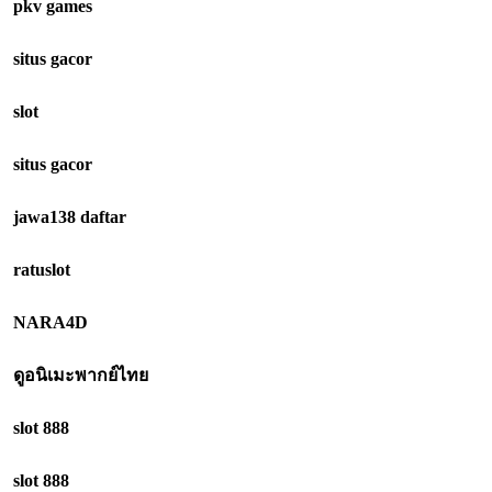
pkv games
situs gacor
slot
situs gacor
jawa138 daftar
ratuslot
NARA4D
ดูอนิเมะพากย์ไทย
slot 888
slot 888