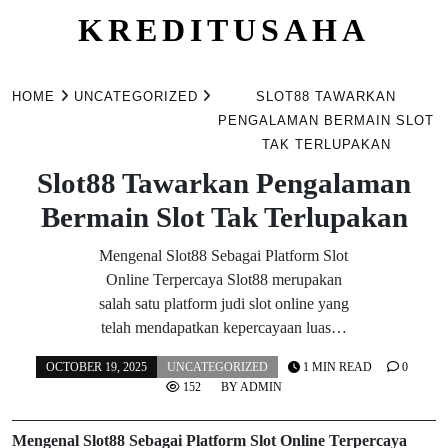
KREDITUSAHA
Skip
to
HOME
UNCATEGORIZED
SLOT88 TAWARKAN
content
PENGALAMAN BERMAIN SLOT
TAK TERLUPAKAN
Slot88 Tawarkan Pengalaman
Bermain Slot Tak Terlupakan
Mengenal Slot88 Sebagai Platform Slot
Online Terpercaya Slot88 merupakan
salah satu platform judi slot online yang
telah mendapatkan kepercayaan luas…
OCTOBER 19, 2025
UNCATEGORIZED
1 MIN READ
0
152
BY
ADMIN
Mengenal Slot88 Sebagai Platform Slot Online Terpercaya