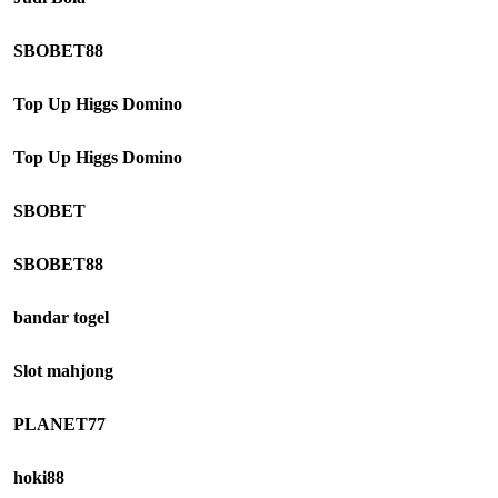
SBOBET88
Top Up Higgs Domino
Top Up Higgs Domino
SBOBET
SBOBET88
bandar togel
Slot mahjong
PLANET77
hoki88