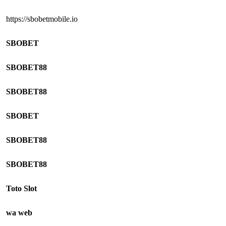
https://sbobetmobile.io
SBOBET
SBOBET88
SBOBET88
SBOBET
SBOBET88
SBOBET88
Toto Slot
wa web