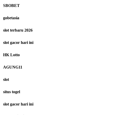
SBOBET
gobetasia
slot terbaru 2026
slot gacor hari ini
HK Lotto
AGUNG11
slot
situs togel
slot gacor hari ini