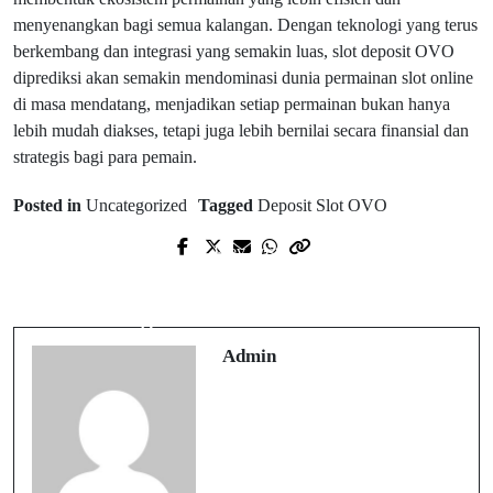
menyenangkan bagi semua kalangan. Dengan teknologi yang terus
berkembang dan integrasi yang semakin luas, slot deposit OVO
diprediksi akan semakin mendominasi dunia permainan slot online
di masa mendatang, menjadikan setiap permainan bukan hanya
lebih mudah diakses, tetapi juga lebih bernilai secara finansial dan
strategis bagi para pemain.
Posted in
Uncategorized
Tagged
Deposit Slot OVO
Prev Post
Next Post
Quick and Friendly Help with
태국 클럽과 바, 분위기 최고인 곳들
Igamble247 Live Chat
Admin