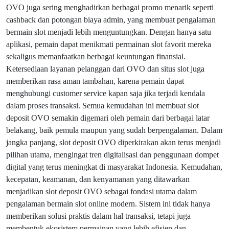
OVO juga sering menghadirkan berbagai promo menarik seperti
cashback dan potongan biaya admin, yang membuat pengalaman
bermain slot menjadi lebih menguntungkan. Dengan hanya satu
aplikasi, pemain dapat menikmati permainan slot favorit mereka
sekaligus memanfaatkan berbagai keuntungan finansial.
Ketersediaan layanan pelanggan dari OVO dan situs slot juga
memberikan rasa aman tambahan, karena pemain dapat
menghubungi customer service kapan saja jika terjadi kendala
dalam proses transaksi. Semua kemudahan ini membuat slot
deposit OVO semakin digemari oleh pemain dari berbagai latar
belakang, baik pemula maupun yang sudah berpengalaman. Dalam
jangka panjang, slot deposit OVO diperkirakan akan terus menjadi
pilihan utama, mengingat tren digitalisasi dan penggunaan dompet
digital yang terus meningkat di masyarakat Indonesia. Kemudahan,
kecepatan, keamanan, dan kenyamanan yang ditawarkan
menjadikan slot deposit OVO sebagai fondasi utama dalam
pengalaman bermain slot online modern. Sistem ini tidak hanya
memberikan solusi praktis dalam hal transaksi, tetapi juga
membentuk ekosistem permainan yang lebih efisien dan