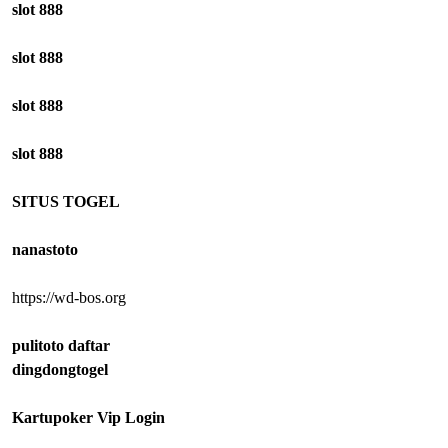
slot 888
slot 888
slot 888
slot 888
SITUS TOGEL
nanastoto
https://wd-bos.org
pulitoto daftar
dingdongtogel
Kartupoker Vip Login