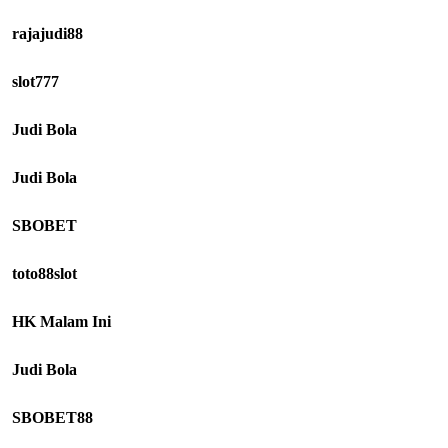
rajajudi88
slot777
Judi Bola
Judi Bola
SBOBET
toto88slot
HK Malam Ini
Judi Bola
SBOBET88