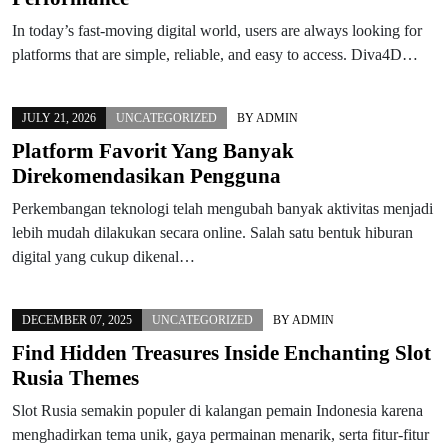
In today’s fast-moving digital world, users are always looking for
platforms that are simple, reliable, and easy to access. Diva4D…
JULY 21, 2026
UNCATEGORIZED
BY
ADMIN
Platform Favorit Yang Banyak
Direkomendasikan Pengguna
Perkembangan teknologi telah mengubah banyak aktivitas menjadi
lebih mudah dilakukan secara online. Salah satu bentuk hiburan
digital yang cukup dikenal…
DECEMBER 07, 2025
UNCATEGORIZED
BY
ADMIN
Find Hidden Treasures Inside Enchanting Slot
Rusia Themes
Slot Rusia semakin populer di kalangan pemain Indonesia karena
menghadirkan tema unik, gaya permainan menarik, serta fitur-fitur