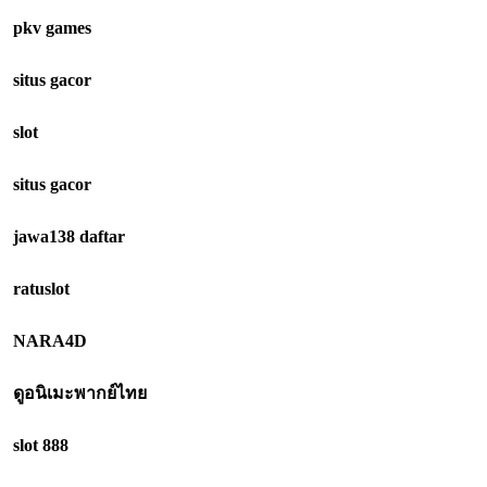
pkv games
situs gacor
slot
situs gacor
jawa138 daftar
ratuslot
NARA4D
ดูอนิเมะพากย์ไทย
slot 888