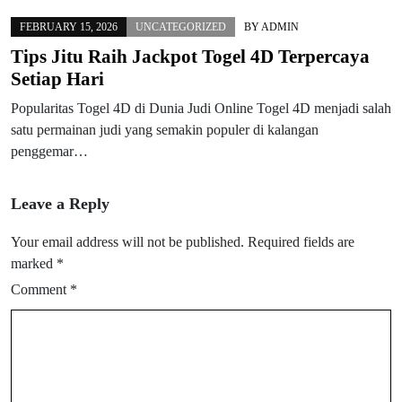
FEBRUARY 15, 2026
UNCATEGORIZED
BY
ADMIN
Tips Jitu Raih Jackpot Togel 4D Terpercaya
Setiap Hari
Popularitas Togel 4D di Dunia Judi Online Togel 4D menjadi salah
satu permainan judi yang semakin populer di kalangan
penggemar…
Leave a Reply
Your email address will not be published.
Required fields are
marked
*
Comment
*