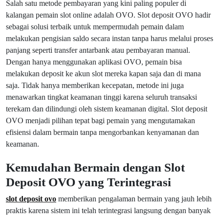
Salah satu metode pembayaran yang kini paling populer di
kalangan pemain slot online adalah OVO. Slot deposit OVO hadir
sebagai solusi terbaik untuk mempermudah pemain dalam
melakukan pengisian saldo secara instan tanpa harus melalui proses
panjang seperti transfer antarbank atau pembayaran manual.
Dengan hanya menggunakan aplikasi OVO, pemain bisa
melakukan deposit ke akun slot mereka kapan saja dan di mana
saja. Tidak hanya memberikan kecepatan, metode ini juga
menawarkan tingkat keamanan tinggi karena seluruh transaksi
terekam dan dilindungi oleh sistem keamanan digital. Slot deposit
OVO menjadi pilihan tepat bagi pemain yang mengutamakan
efisiensi dalam bermain tanpa mengorbankan kenyamanan dan
keamanan.
Kemudahan Bermain dengan Slot
Deposit OVO yang Terintegrasi
slot deposit ovo
memberikan pengalaman bermain yang jauh lebih
praktis karena sistem ini telah terintegrasi langsung dengan banyak