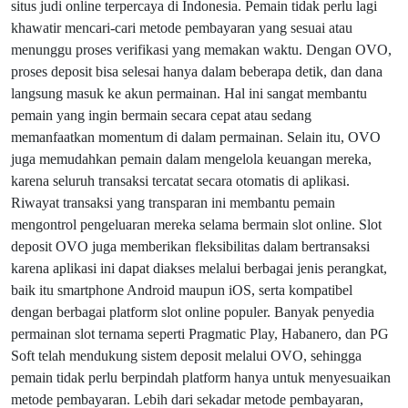
situs judi online terpercaya di Indonesia. Pemain tidak perlu lagi
khawatir mencari-cari metode pembayaran yang sesuai atau
menunggu proses verifikasi yang memakan waktu. Dengan OVO,
proses deposit bisa selesai hanya dalam beberapa detik, dan dana
langsung masuk ke akun permainan. Hal ini sangat membantu
pemain yang ingin bermain secara cepat atau sedang
memanfaatkan momentum di dalam permainan. Selain itu, OVO
juga memudahkan pemain dalam mengelola keuangan mereka,
karena seluruh transaksi tercatat secara otomatis di aplikasi.
Riwayat transaksi yang transparan ini membantu pemain
mengontrol pengeluaran mereka selama bermain slot online. Slot
deposit OVO juga memberikan fleksibilitas dalam bertransaksi
karena aplikasi ini dapat diakses melalui berbagai jenis perangkat,
baik itu smartphone Android maupun iOS, serta kompatibel
dengan berbagai platform slot online populer. Banyak penyedia
permainan slot ternama seperti Pragmatic Play, Habanero, dan PG
Soft telah mendukung sistem deposit melalui OVO, sehingga
pemain tidak perlu berpindah platform hanya untuk menyesuaikan
metode pembayaran. Lebih dari sekadar metode pembayaran,