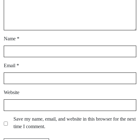
Name
*
Email
*
Website
Save my name, email, and website in this browser for the next
time I comment.