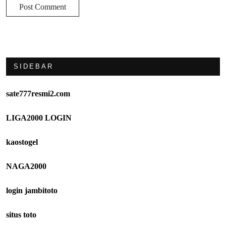
SIDEBAR
sate777resmi2.com
LIGA2000 LOGIN
kaostogel
NAGA2000
login jambitoto
situs toto