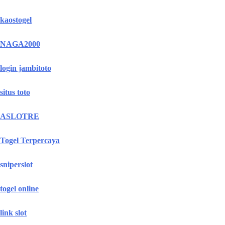
kaostogel
NAGA2000
login jambitoto
situs toto
ASLOTRE
Togel Terpercaya
sniperslot
togel online
link slot