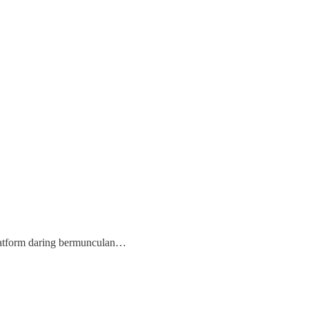
platform daring bermunculan…