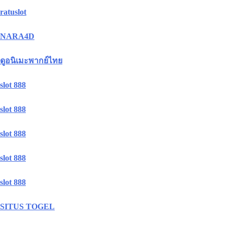
ratuslot
NARA4D
ดูอนิเมะพากย์ไทย
slot 888
slot 888
slot 888
slot 888
slot 888
SITUS TOGEL