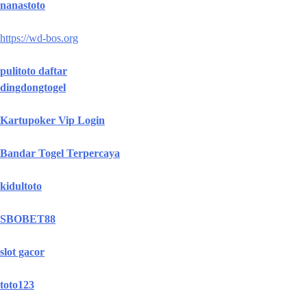
nanastoto
https://wd-bos.org
pulitoto daftar
dingdongtogel
Kartupoker Vip Login
Bandar Togel Terpercaya
kidultoto
SBOBET88
slot gacor
toto123