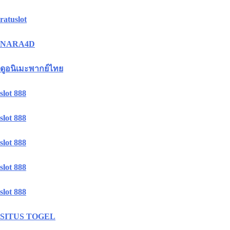
ratuslot
NARA4D
ดูอนิเมะพากย์ไทย
slot 888
slot 888
slot 888
slot 888
slot 888
SITUS TOGEL