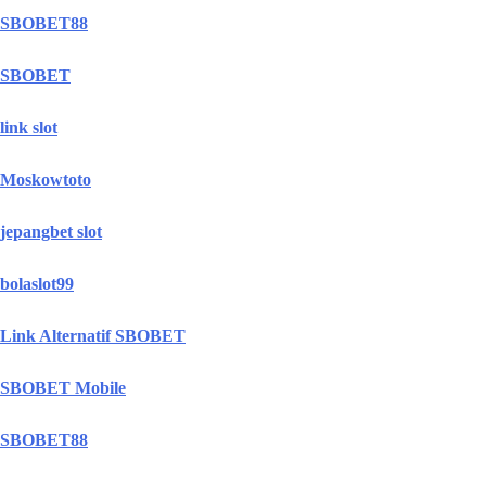
SBOBET88
SBOBET
link slot
Moskowtoto
jepangbet slot
bolaslot99
Link Alternatif SBOBET
SBOBET Mobile
SBOBET88