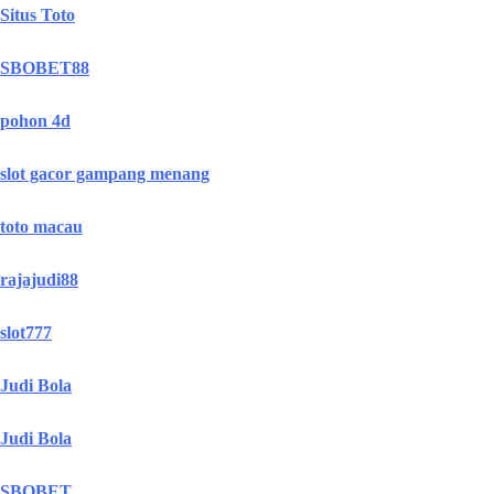
Situs Toto
SBOBET88
pohon 4d
slot gacor gampang menang
toto macau
rajajudi88
slot777
Judi Bola
Judi Bola
SBOBET