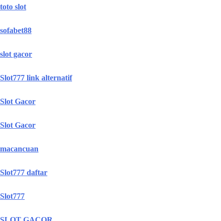
toto slot
sofabet88
slot gacor
Slot777 link alternatif
Slot Gacor
Slot Gacor
macancuan
Slot777 daftar
Slot777
SLOT GACOR