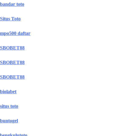
bandar toto
Situs Toto
mpo500 daftar
SBOBET88
SBOBET88
SBOBET88
biolabet
situs toto
buntogel
bengkulutoto