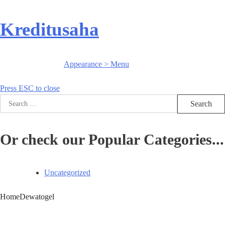
Skip
Kreditusaha
to
content
Go to
Appearance > Menu
to set "Primary Menu"
Press ESC to close
Search
for:
Or check our Popular Categories...
Uncategorized
Home
Dewatogel