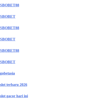
SBOBET88
SBOBET
SBOBET88
SBOBET
SBOBET88
SBOBET
gobetasia
slot terbaru 2026
slot gacor hari ini