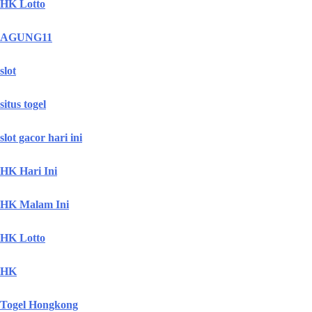
HK Lotto
AGUNG11
slot
situs togel
slot gacor hari ini
HK Hari Ini
HK Malam Ini
HK Lotto
HK
Togel Hongkong