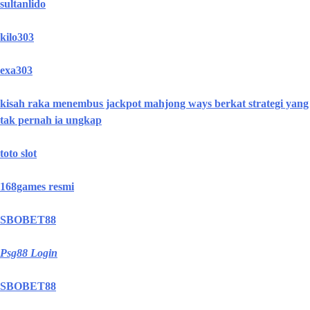
sultanlido
kilo303
exa303
kisah raka menembus jackpot mahjong ways berkat strategi yang
tak pernah ia ungkap
toto slot
168games resmi
SBOBET88
Psg88 Login
SBOBET88