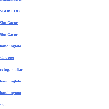
SBOBET88
Slot Gacor
Slot Gacor
bandungtoto
situs toto
cvtogel daftar
bandungtoto
bandungtoto
slot