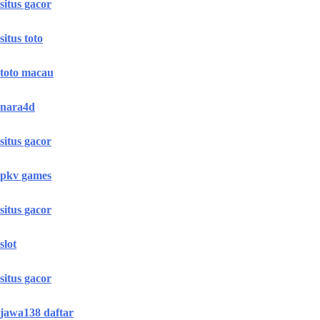
situs gacor
situs toto
toto macau
nara4d
situs gacor
pkv games
situs gacor
slot
situs gacor
jawa138 daftar