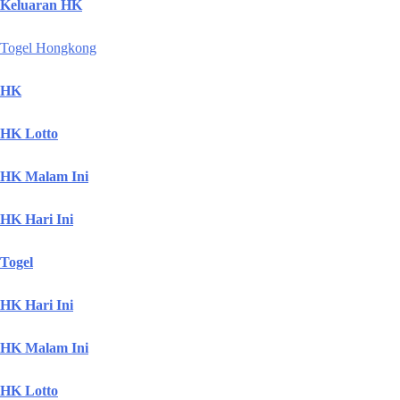
Keluaran HK
Togel Hongkong
HK
HK Lotto
HK Malam Ini
HK Hari Ini
Togel
HK Hari Ini
HK Malam Ini
HK Lotto