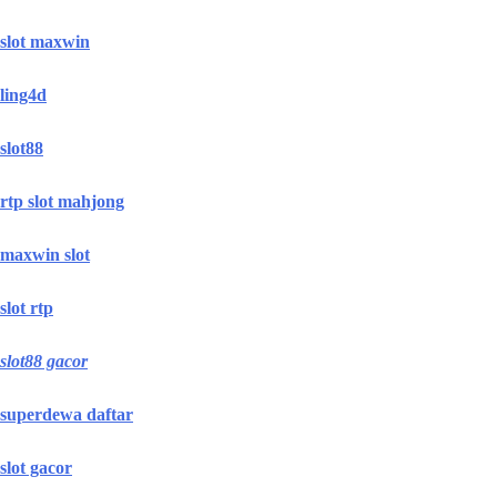
slot maxwin
ling4d
slot88
rtp slot mahjong
maxwin slot
slot rtp
slot88 gacor
superdewa daftar
slot gacor