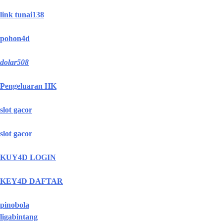
link tunai138
pohon4d
dolar508
Pengeluaran HK
slot gacor
slot gacor
KUY4D LOGIN
KEY4D DAFTAR
pinobola
ligabintang