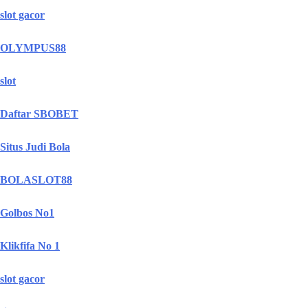
slot gacor
OLYMPUS88
slot
Daftar SBOBET
Situs Judi Bola
BOLASLOT88
Golbos No1
Klikfifa No 1
slot gacor