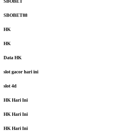
SBOBET
SBOBET88
HK
HK
Data HK
slot gacor hari ini
slot 4d
HK Hari Ini
HK Hari Ini
HK Hari Ini