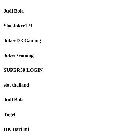
Judi Bola
Slot Joker123
Joker123 Gaming
Joker Gaming
SUPER59 LOGIN
slot thailand
Judi Bola
Togel
HK Hari Ini