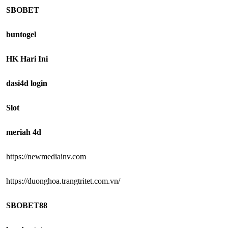
SBOBET
buntogel
HK Hari Ini
dasi4d login
Slot
meriah 4d
https://newmediainv.com
https://duonghoa.trangtritet.com.vn/
SBOBET88