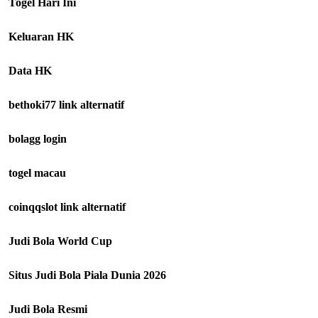
Togel Hari Ini
Keluaran HK
Data HK
bethoki77 link alternatif
bolagg login
togel macau
coinqqslot link alternatif
Judi Bola World Cup
Situs Judi Bola Piala Dunia 2026
Judi Bola Resmi