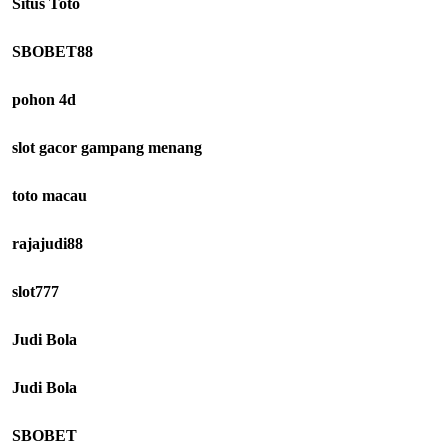
Situs Toto
SBOBET88
pohon 4d
slot gacor gampang menang
toto macau
rajajudi88
slot777
Judi Bola
Judi Bola
SBOBET