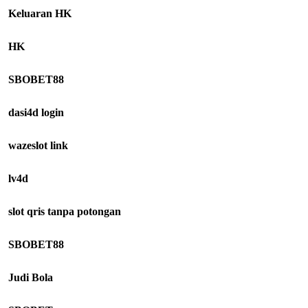
Keluaran HK
HK
SBOBET88
dasi4d login
wazeslot link
lv4d
slot qris tanpa potongan
SBOBET88
Judi Bola