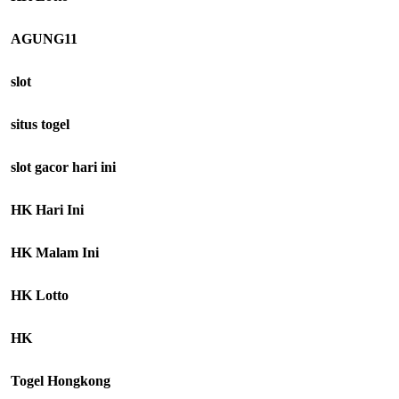
AGUNG11
slot
situs togel
slot gacor hari ini
HK Hari Ini
HK Malam Ini
HK Lotto
HK
Togel Hongkong