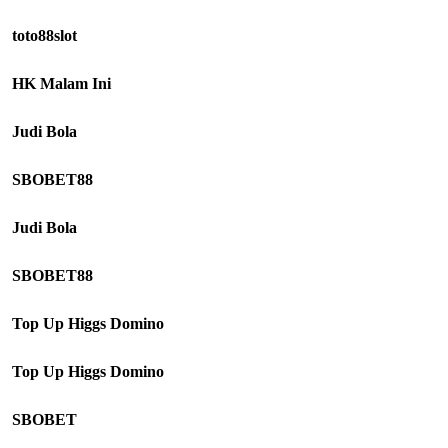
toto88slot
HK Malam Ini
Judi Bola
SBOBET88
Judi Bola
SBOBET88
Top Up Higgs Domino
Top Up Higgs Domino
SBOBET