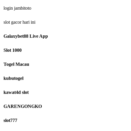
login jambitoto
slot gacor hari ini
Galaxybet88 Live App
Slot 1000
Togel Macau
kubutogel
kawat4d slot
GARENGONGKO
slot777