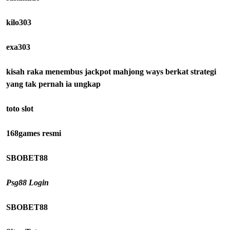
kilo303
exa303
kisah raka menembus jackpot mahjong ways berkat strategi
yang tak pernah ia ungkap
toto slot
168games resmi
SBOBET88
Psg88 Login
SBOBET88