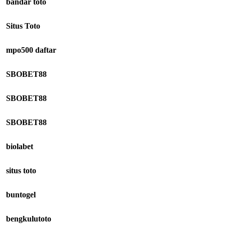
bandar toto
Situs Toto
mpo500 daftar
SBOBET88
SBOBET88
SBOBET88
biolabet
situs toto
buntogel
bengkulutoto