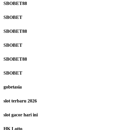
SBOBET88
SBOBET
SBOBET88
SBOBET
SBOBET88
SBOBET
gobetasia
slot terbaru 2026
slot gacor hari ini
HK Lotto